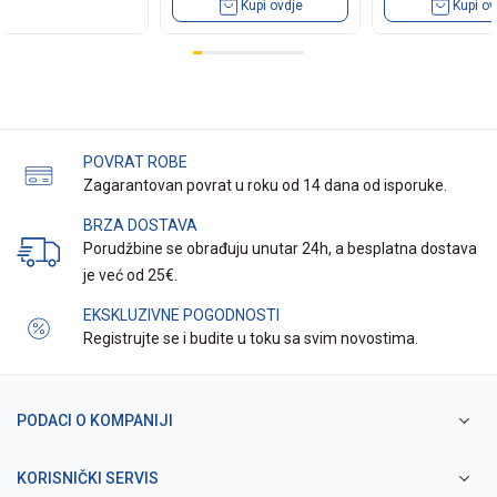
Kupi ovdje
Kupi ov
POVRAT ROBE
Zagarantovan povrat u roku od 14 dana od isporuke.
BRZA DOSTAVA
Porudžbine se obrađuju unutar 24h, a besplatna dostava
je već od 25€.
EKSKLUZIVNE POGODNOSTI
Registrujte se i budite u toku sa svim novostima.
PODACI O KOMPANIJI
KORISNIČKI SERVIS