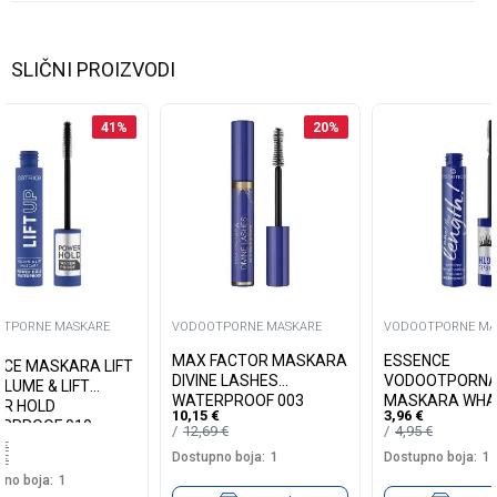
SLIČNI PROIZVODI
41
%
20
%
TPORNE MASKARE
VODOOTPORNE MASKARE
VODOOTPORNE MA
MAX FACTOR MASKARA
ESSENCE
ICE MASKARA LIFT
DIVINE LASHES
VODOOTPORN
OLUME & LIFT
WATERPROOF 003
MASKARA WHA
R HOLD
10,15
€
3,96
€
LENGTH! 02
RPROOF 010
12,69
€
4,95
€
0
€
Dostupno boja:
1
Dostupno boja:
1
5
€
no boja:
1