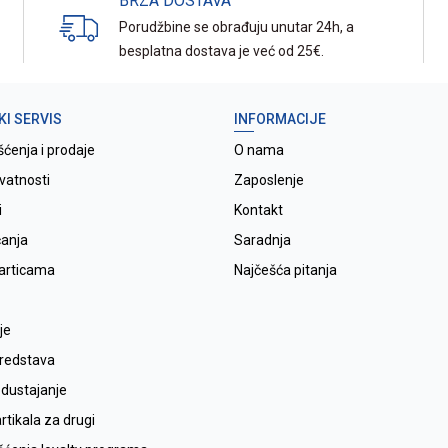
BRZA DOSTAVA
Porudžbine se obrađuju unutar 24h, a
besplatna dostava je već od 25€.
KI SERVIS
INFORMACIJE
šćenja i prodaje
O nama
ivatnosti
Zaposlenje
i
Kontakt
ćanja
Saradnja
karticama
Najčešća pitanja
je
sredstava
odustajanje
tikala za drugi