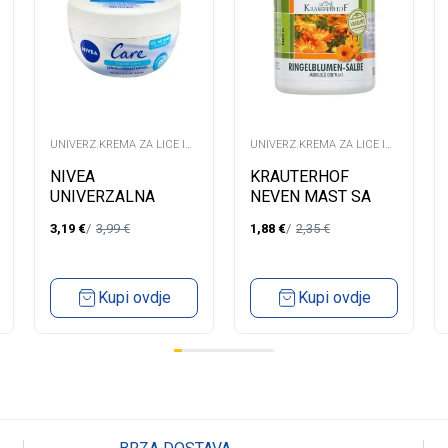
UNIVERZ.KREMA ZA LICE I
UNIVERZ.KREMA ZA LICE I
TIJELO
TIJELO
NIVEA
KRAUTERHOF
UNIVERZALNA
NEVEN MAST SA
KREMA 50 ML
VAZELINOM 100ML
3,19
€
3,99
€
1,88
€
2,35
€
Kupi ovdje
Kupi ovdje