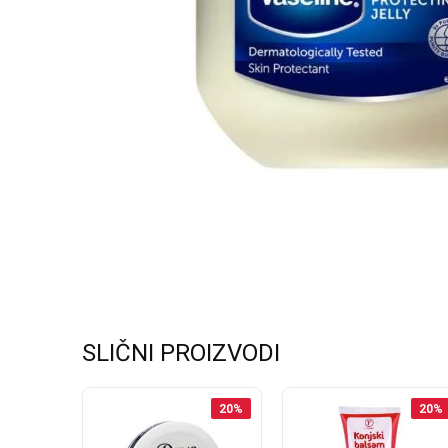
SLIČNI PROIZVODI
20
%
20
%
20
%