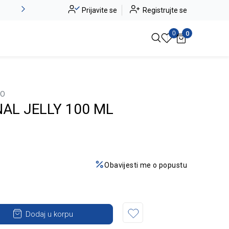
Alma Ras do -50%
Prijavite se
Registrujte se
Pogledaj više
0
0
LO
NAL JELLY 100 ML
Obavijesti me o popustu
Dodaj u korpu