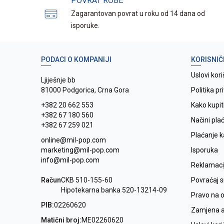
POVRAT ROBE
Zagarantovan povrat u roku od 14 dana od
isporuke.
PODACI O KOMPANIJI
KORISNIČ
Uslovi kori
Ljiješnje bb
81000 Podgorica, Crna Gora
Politika pr
+382 20 662 553
Kako kupit
+382 67 180 560
Načini pla
+382 67 259 021
Plaćanje 
online@mil-pop.com
marketing@mil-pop.com
Isporuka
info@mil-pop.com
Reklamaci
Račun
CKB 510-155-60
Povraćaj 
Hipotekarna banka 520-13214-09
Pravo na 
PIB:
02260620
Zamjena ar
Matični broj:
ME02260620