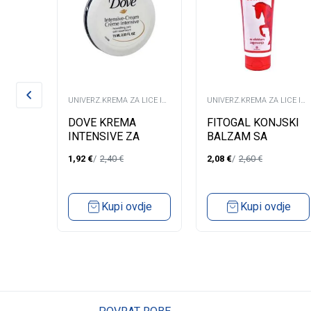
LICE I
UNIVERZ.KREMA ZA LICE I
UNIVERZ.KREMA ZA LICE I
TIJELO
TIJELO
 ZA
DOVE KREMA
FITOGAL KONJSKI
RAT
INTENSIVE ZA
BALZAM SA
A
TIJELO/LICE75ML
EFEKTOM
1,92
€
2,40
€
2,08
€
2,60
€
ZAGRIJAVANJA
dje
Kupi ovdje
Kupi ovdje