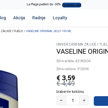
La Plage peškiri do -30%
Pogledaj više
log
Akcija
Radnje
Loyalty
ZA LICE I TIJELO
VASELINE ORIGINAL JELLY 100 ML
UNIVERZ.KREMA ZA LICE I TIJE
VASELINE ORIGI
Šifra artikla:
42182634
Šifra veličine:
912694
€
3,59
€
4,49
Izaberite količinu: