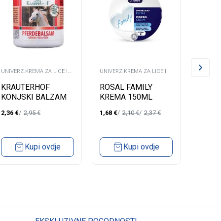
UNIVERZ.KREMA ZA LICE I
UNIVERZ.KREMA ZA LICE I
UNIVERZ
TIJELO
TIJELO
TIJELO
KRAUTERHOF
ROSAL FAMILY
ROSAL
KONJSKI BALZAM
KREMA 150ML
KREM
EXTRA JAK 100ML
2,36
€
2,95
€
1,68
€
2,10
€
2,37
€
0,92
€
Kupi ovdje
Kupi ovdje