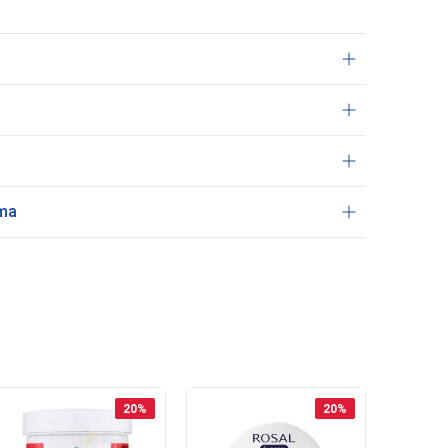
ama
20
%
20
%