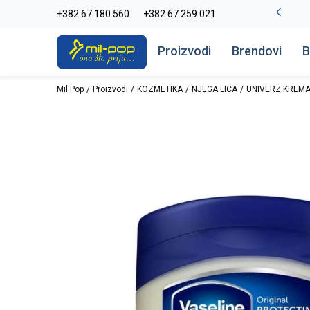
-20% na kompletan asortiman
+382 67 180 560
+382 67 259 021
Pogledaj više
Proizvodi
Brendovi
B
Mil Pop
Proizvodi
KOZMETIKA
NJEGA LICA
UNIVERZ.KREMA 