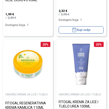
ULJE ČIČKOVO 65ML
2,32
€
2,90
€
1,99
€
2,49
€
Dostupno boja:
1
Dostupno boja:
1
Kupi ovdje
20
%
20
%
UNIVERZ.KREMA ZA LICE I TIJELO
UNIVERZ.KREMA ZA LICE I TIJELO
FITOGAL KREMA ZA LICE I
FITOGAL REGENERATIVNA
TIJELO UREA 100ML
KREMA KAMILICA 110ML