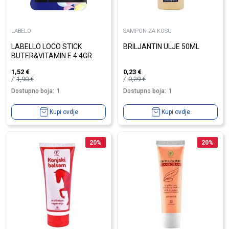
LABELO
SAMPON ZA KOSU
LABELLO LOCO STICK
BRILJANTIN ULJE 50ML
BUTER&VITAMIN E 4.4GR
1,52
€
0,23
€
1,90
€
0,29
€
Dostupno boja:
1
Dostupno boja:
1
Kupi ovdje
Kupi ovdje
20
%
20
%