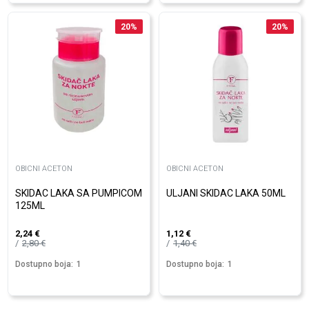
20
%
20
%
OBICNI ACETON
OBICNI ACETON
SKIDAC LAKA SA PUMPICOM
ULJANI SKIDAC LAKA 50ML
125ML
2,24
€
1,12
€
2,80
€
1,40
€
Dostupno boja:
1
Dostupno boja:
1