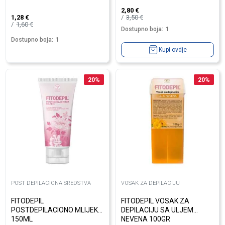
2,80
€
3,50
€
1,28
€
1,60
€
Dostupno boja:
1
Dostupno boja:
1
Kupi ovdje
20
%
20
%
POST DEPILACIONA SREDSTVA
VOSAK ZA DEPILACIJU
FITODEPIL
FITODEPIL VOSAK ZA
POSTDEPILACIONO MLIJEKO
DEPILACIJU SA ULJEM
150ML
NEVENA 100GR