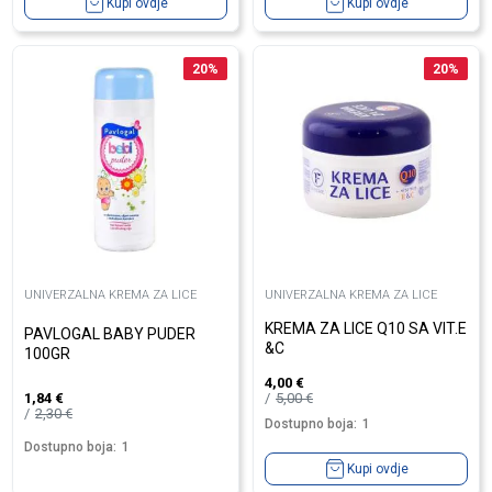
Kupi ovdje
Kupi ovdje
20
%
20
%
UNIVERZALNA KREMA ZA LICE
UNIVERZALNA KREMA ZA LICE
KREMA ZA LICE Q10 SA VIT.E
PAVLOGAL BABY PUDER
&C
100GR
4,00
€
5,00
€
1,84
€
2,30
€
Dostupno boja:
1
Dostupno boja:
1
Kupi ovdje