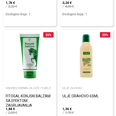
1,76
€
3,24
€
2,20
€
4,05
€
Dostupno boja:
1
Dostupno boja:
1
20
%
20
%
UNIVERZ.KREMA ZA LICE I TIJELO
ULJE ZA KOSU
FITOGAL KONJSKI BALZAM
ULJE ORAHOVO 65ML
SA EFEKTOM
ZAGRIJAVANJA
1,84
€
1,36
€
2,30
€
1,70
€