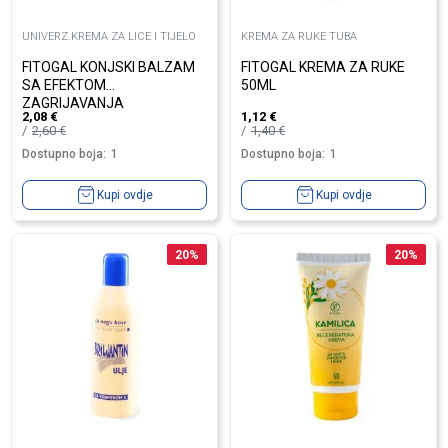
UNIVERZ.KREMA ZA LICE I TIJELO
KREMA ZA RUKE TUBA
FITOGAL KONJSKI BALZAM
FITOGAL KREMA ZA RUKE
SA EFEKTOM
50ML
ZAGRIJAVANJA
2,08
€
1,12
€
2,60
€
1,40
€
Dostupno boja:
1
Dostupno boja:
1
Kupi ovdje
Kupi ovdje
20
%
20
%