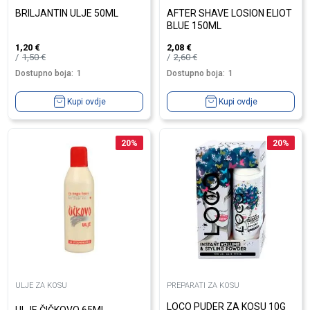
BRILJANTIN ULJE 50ML
AFTER SHAVE LOSION ELIOT
BLUE 150ML
1,20
€
2,08
€
1,50
€
2,60
€
Dostupno boja:
1
Dostupno boja:
1
Kupi ovdje
Kupi ovdje
20
%
20
%
ULJE ZA KOSU
PREPARATI ZA KOSU
LOCO PUDER ZA KOSU 10G