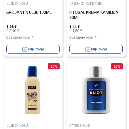
ULJE ZA KOSU
KREMA ZA RUKE TUBA
BRILJANTIN ULJE 100ML
FITOGAL KREMA KAMILICA
80ML
1,68
€
1,44
€
2,10
€
1,80
€
Dostupno boja:
1
Dostupno boja:
1
Kupi ovdje
Kupi ovdje
20
%
20
%
ULJE ZA KOSU
AFTER SHAVE