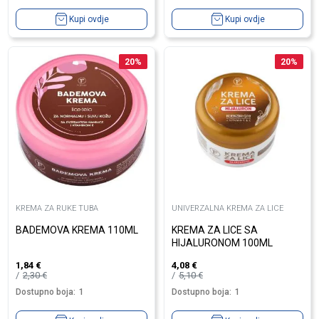
Kupi ovdje
Kupi ovdje
20
%
20
%
KREMA ZA RUKE TUBA
UNIVERZALNA KREMA ZA LICE
BADEMOVA KREMA 110ML
KREMA ZA LICE SA
HIJALURONOM 100ML
1,84
€
4,08
€
2,30
€
5,10
€
Dostupno boja:
1
Dostupno boja:
1