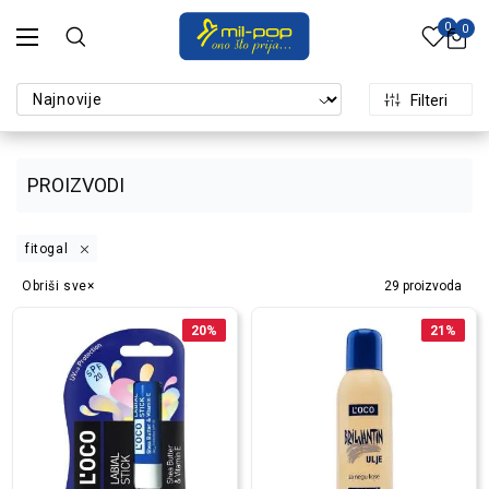
0
0
Filteri
PROIZVODI
fitogal
Obriši sve
29
proizvoda
20
%
21
%