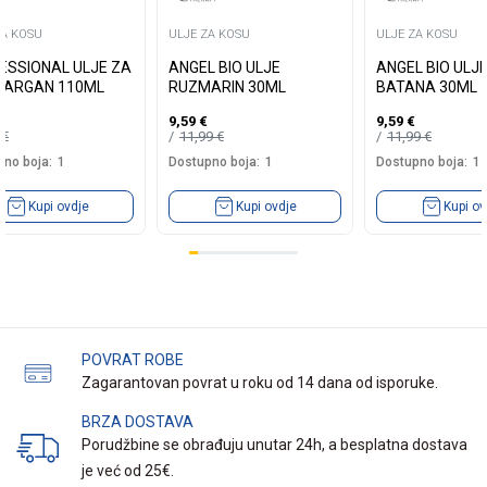
ZA KOSU
ULJE ZA KOSU
ULJE ZA KOSU
ESSIONAL ULJE ZA
ANGEL BIO ULJE
ANGEL BIO ULJ
 ARGAN 110ML
RUZMARIN 30ML
BATANA 30ML
9,59
€
9,59
€
9
€
11,99
€
11,99
€
no boja:
1
Dostupno boja:
1
Dostupno boja:
1
Kupi ovdje
Kupi ovdje
Kupi ov
POVRAT ROBE
Zagarantovan povrat u roku od 14 dana od isporuke.
BRZA DOSTAVA
Porudžbine se obrađuju unutar 24h, a besplatna dostava
je već od 25€.