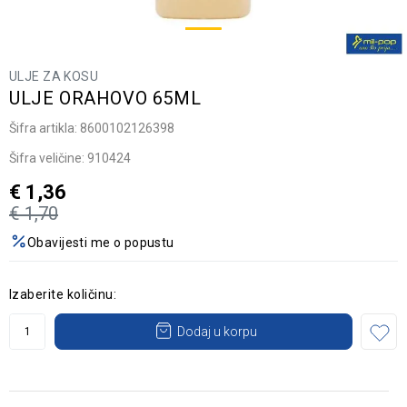
ULJE ZA KOSU
ULJE ORAHOVO 65ML
Šifra artikla:
8600102126398
Šifra veličine:
910424
€
1,36
€
1,70
Obavijesti me o popustu
Izaberite količinu:
Dodaj u korpu