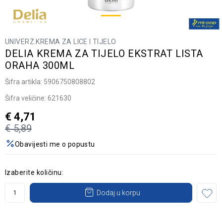
UNIVERZ.KREMA ZA LICE I TIJELO
DELIA KREMA ZA TIJELO EKSTRAT LISTA
ORAHA 300ML
Šifra artikla:
5906750808802
Šifra veličine:
621630
€
4,71
€
5,89
Obavijesti me o popustu
Izaberite količinu:
Dodaj u korpu