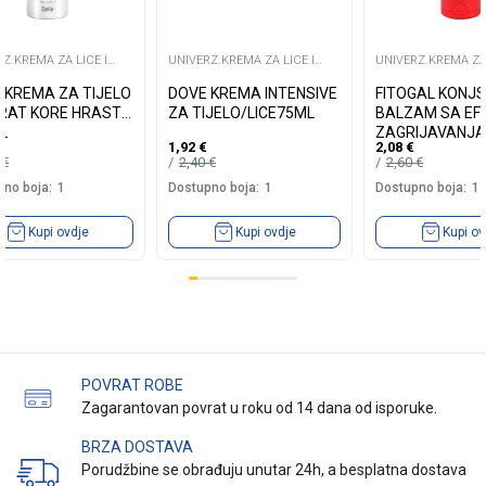
Z.KREMA ZA LICE I
UNIVERZ.KREMA ZA LICE I
UNIVERZ.KREMA ZA 
TIJELO
TIJELO
A KREMA ZA TIJELO
DOVE KREMA INTENSIVE
FITOGAL KONJS
RAT KORE HRASTA
ZA TIJELO/LICE75ML
BALZAM SA EF
L
ZAGRIJAVANJA
1,92
€
2,08
€
9
€
2,40
€
2,60
€
no boja:
1
Dostupno boja:
1
Dostupno boja:
1
Kupi ovdje
Kupi ovdje
Kupi ov
POVRAT ROBE
Zagarantovan povrat u roku od 14 dana od isporuke.
BRZA DOSTAVA
Porudžbine se obrađuju unutar 24h, a besplatna dostava