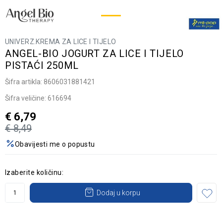
UNIVERZ.KREMA ZA LICE I TIJELO
ANGEL-BIO JOGURT ZA LICE I TIJELO
PISTAĆI 250ML
Šifra artikla:
8606031881421
Šifra veličine:
616694
€
6,79
€
8,49
Obavijesti me o popustu
Izaberite količinu:
Dodaj u korpu