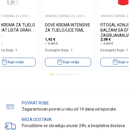
Z.KREMA ZA LICE I
UNIVERZ.KREMA ZA LICE I
UNIVERZ.KREMA ZA 
TIJELO
TIJELO
A KREMA ZA TIJELO
DOVE KREMA INTENSIVE
FITOGAL KONJS
RAT LISTA ORAHA
ZA TIJELO/LICE75ML
BALZAM SA EF
L
ZAGRIJAVANJA
1,92
€
2,08
€
9
€
2,40
€
2,60
€
no boja:
1
Dostupno boja:
1
Dostupno boja:
1
Kupi ovdje
Kupi ovdje
Kupi ov
POVRAT ROBE
Zagarantovan povrat u roku od 14 dana od isporuke.
BRZA DOSTAVA
Porudžbine se obrađuju unutar 24h, a besplatna dostava