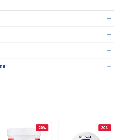
ama
20
%
20
%