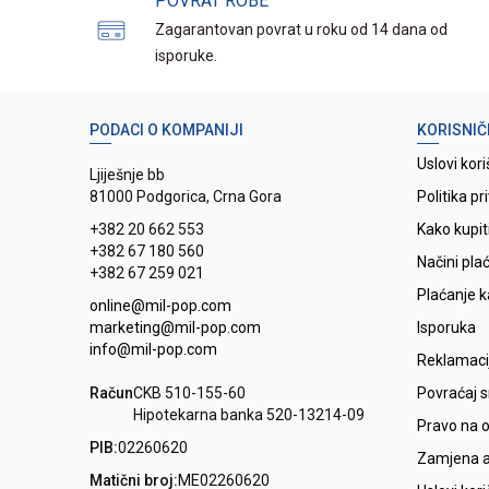
POVRAT ROBE
Zagarantovan povrat u roku od 14 dana od
isporuke.
PODACI O KOMPANIJI
KORISNIČ
Uslovi kori
Ljiješnje bb
81000 Podgorica, Crna Gora
Politika pr
+382 20 662 553
Kako kupit
+382 67 180 560
Načini pla
+382 67 259 021
Plaćanje 
online@mil-pop.com
marketing@mil-pop.com
Isporuka
info@mil-pop.com
Reklamaci
Račun
CKB 510-155-60
Povraćaj 
Hipotekarna banka 520-13214-09
Pravo na 
PIB:
02260620
Zamjena ar
Matični broj:
ME02260620