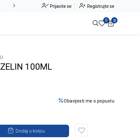
Novo u ponudi - Jadea
Prijavite se
Registrujte se
Pogledaj više
0
0
LO
ZELIN 100ML
Obavijesti me o popustu
Dodaj u korpu