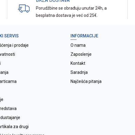
BRZA DOSTAVA
Porudžbine se obrađuju unutar 24h, a
besplatna dostava je već od 25€.
KI SERVIS
INFORMACIJE
šćenja i prodaje
O nama
ivatnosti
Zaposlenje
i
Kontakt
ćanja
Saradnja
karticama
Najčešća pitanja
je
sredstava
odustajanje
tikala za drugi