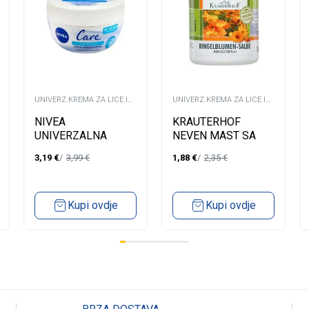
UNIVERZ.KREMA ZA LICE I
UNIVERZ.KREMA ZA LICE I
TIJELO
TIJELO
NIVEA
KRAUTERHOF
UNIVERZALNA
NEVEN MAST SA
KREMA 50 ML
VAZELINOM 100ML
3,19
€
3,99
€
1,88
€
2,35
€
Kupi ovdje
Kupi ovdje