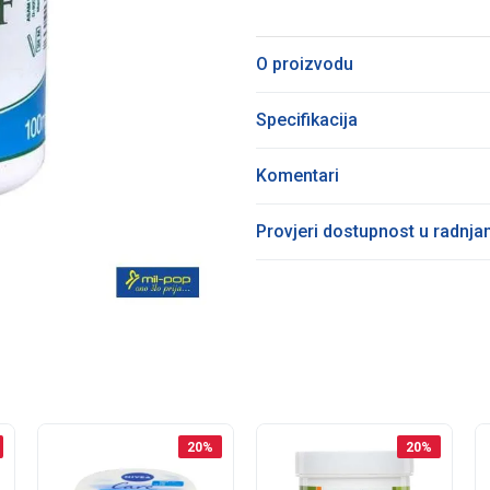
O proizvodu
Specifikacija
Komentari
Provjeri dostupnost u radnj
20
%
20
%