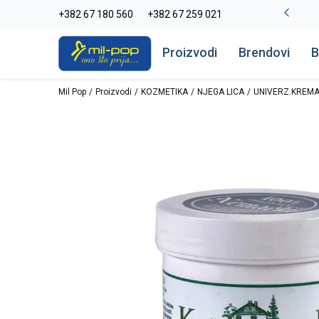
La Plage peškiri do -30%
+382 67 180 560
+382 67 259 021
Pogledaj više
Proizvodi
Brendovi
B
Mil Pop
Proizvodi
KOZMETIKA
NJEGA LICA
UNIVERZ.KREMA 