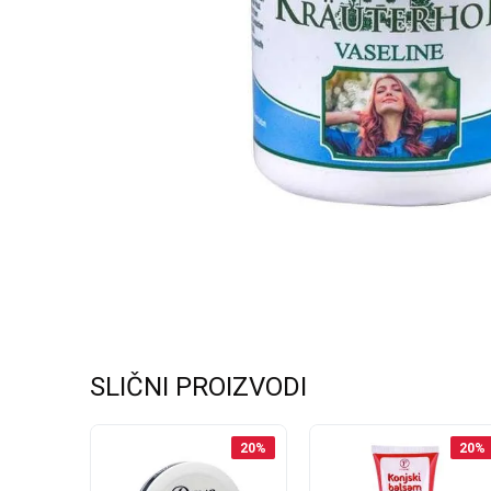
SLIČNI PROIZVODI
20
%
20
%
20
%