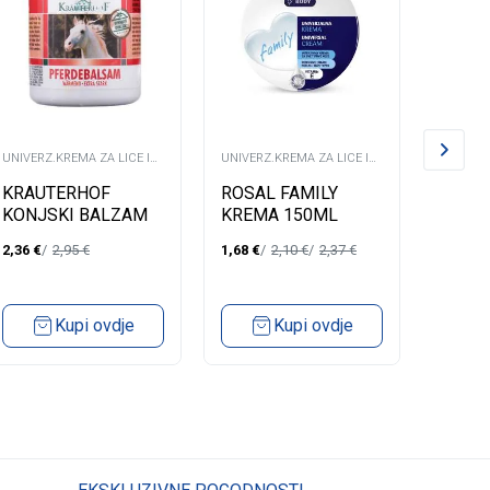
UNIVERZ.KREMA ZA LICE I
UNIVERZ.KREMA ZA LICE I
UNIVERZ
TIJELO
TIJELO
TIJELO
KRAUTERHOF
ROSAL FAMILY
ROSAL
KONJSKI BALZAM
KREMA 150ML
KREM
EXTRA JAK 100ML
2,36
€
2,95
€
1,68
€
2,10
€
2,37
€
0,92
€
Kupi ovdje
Kupi ovdje