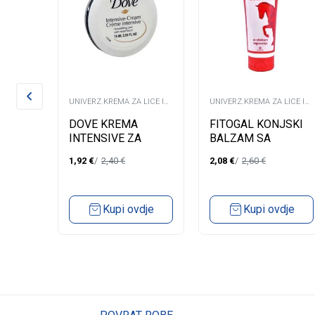
LICE I
UNIVERZ.KREMA ZA LICE I
UNIVERZ.KREMA ZA LICE I
TIJELO
TIJELO
 ZA
DOVE KREMA
FITOGAL KONJSKI
RAT
INTENSIVE ZA
BALZAM SA
TIJELO/LICE75ML
EFEKTOM
1,92
€
2,40
€
2,08
€
2,60
€
ZAGRIJAVANJA
dje
Kupi ovdje
Kupi ovdje