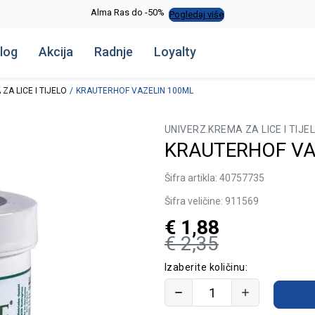
Alma Ras do -50%
Pogledaj više
log
Akcija
Radnje
Loyalty
ZA LICE I TIJELO
KRAUTERHOF VAZELIN 100ML
UNIVERZ.KREMA ZA LICE I TIJE
KRAUTERHOF VA
Šifra artikla:
40757735
Šifra veličine:
911569
€
1,88
€
2,35
Izaberite količinu: