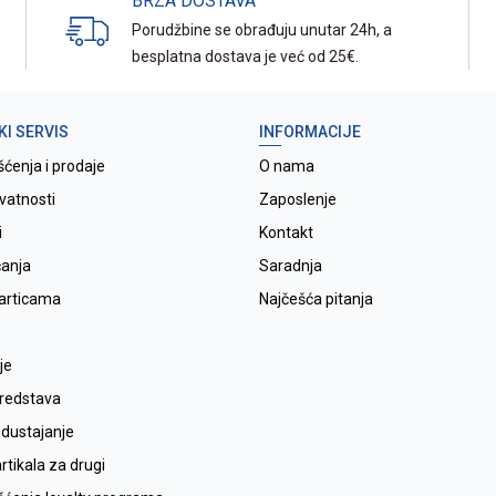
BRZA DOSTAVA
Porudžbine se obrađuju unutar 24h, a
besplatna dostava je već od 25€.
KI SERVIS
INFORMACIJE
šćenja i prodaje
O nama
ivatnosti
Zaposlenje
i
Kontakt
ćanja
Saradnja
karticama
Najčešća pitanja
je
sredstava
odustajanje
tikala za drugi