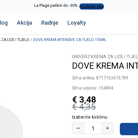
La Plage peškiri do -30%
Pogledaj više
log
Akcija
Radnje
Loyalty
ZA LICE I TIJELO
DOVE KREMA INTENSIVE ZA TIJELO 150ML
UNIVERZ.KREMA ZA LICE I TIJE
DOVE KREMA INT
Šifra artikla:
8717163476789
Šifra veličine:
154894
€
3,48
€
4,35
Izaberite količinu: