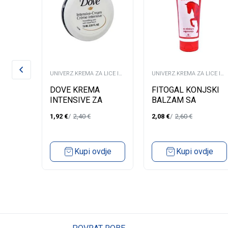
LICE I
UNIVERZ.KREMA ZA LICE I
UNIVERZ.KREMA ZA LICE I
TIJELO
TIJELO
 ZA
DOVE KREMA
FITOGAL KONJSKI
RAT
INTENSIVE ZA
BALZAM SA
TIJELO/LICE75ML
EFEKTOM
1,92
€
2,40
€
2,08
€
2,60
€
ZAGRIJAVANJA
dje
Kupi ovdje
Kupi ovdje