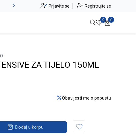
Alma Ras do -50%
Prijavite se
Registrujte se
Pogledaj više
0
0
LO
ENSIVE ZA TIJELO 150ML
Obavijesti me o popustu
Dodaj u korpu