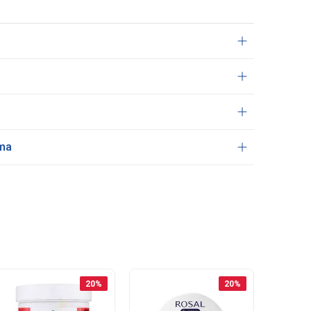
ama
20
%
20
%