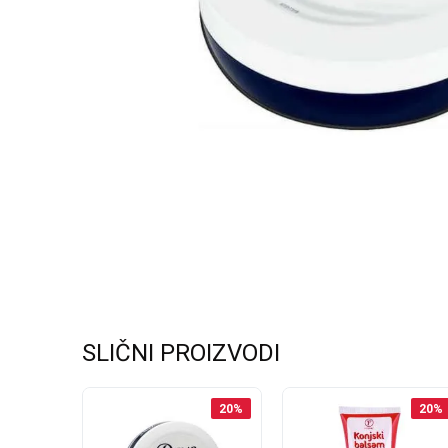
SLIČNI PROIZVODI
20
%
20
%
20
%