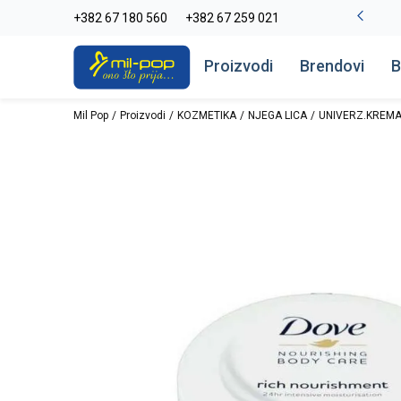
-20% na kompletan asortiman
+382 67 180 560
+382 67 259 021
Pogledaj više
Proizvodi
Brendovi
B
Mil Pop
Proizvodi
KOZMETIKA
NJEGA LICA
UNIVERZ.KREMA 