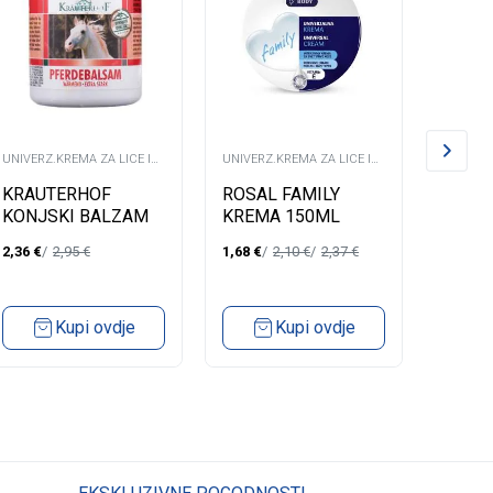
UNIVERZ.KREMA ZA LICE I
UNIVERZ.KREMA ZA LICE I
UNIVERZ
TIJELO
TIJELO
TIJELO
KRAUTERHOF
ROSAL FAMILY
ROSAL
KONJSKI BALZAM
KREMA 150ML
KREM
EXTRA JAK 100ML
2,36
€
2,95
€
1,68
€
2,10
€
2,37
€
0,92
€
Kupi ovdje
Kupi ovdje