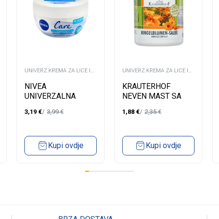
UNIVERZ.KREMA ZA LICE I
UNIVERZ.KREMA ZA LICE I
TIJELO
TIJELO
NIVEA
KRAUTERHOF
UNIVERZALNA
NEVEN MAST SA
KREMA 50 ML
VAZELINOM 100ML
3,19
€
3,99
€
1,88
€
2,35
€
Kupi ovdje
Kupi ovdje