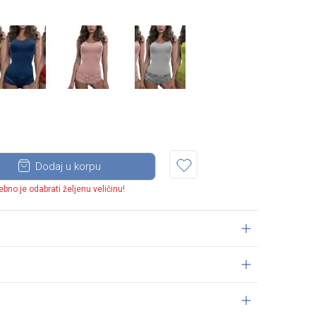
Dodaj u korpu
ebno je odabrati željenu veličinu!