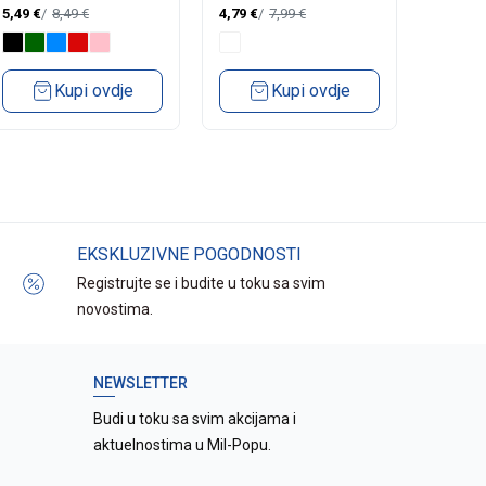
BAD199
5,49
€
8,49
€
4,79
€
7,99
€
4,79
€
Kupi ovdje
Kupi ovdje
EKSKLUZIVNE POGODNOSTI
Registrujte se i budite u toku sa svim
novostima.
NEWSLETTER
Budi u toku sa svim akcijama i
aktuelnostima u Mil-Popu.