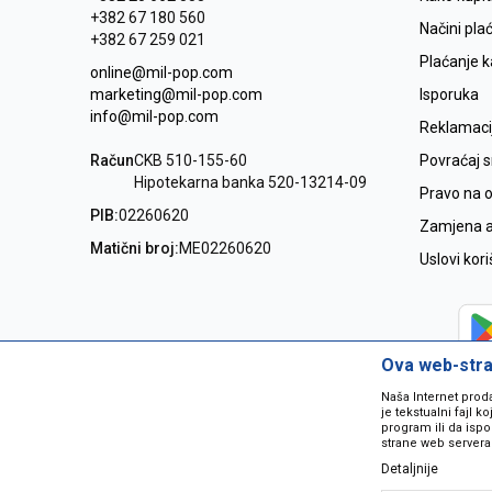
+382 67 180 560
Načini pla
+382 67 259 021
Plaćanje 
online@mil-pop.com
marketing@mil-pop.com
Isporuka
info@mil-pop.com
Reklamaci
Račun
CKB 510-155-60
Povraćaj 
Hipotekarna banka 520-13214-09
Pravo na 
PIB:
02260620
Zamjena ar
Matični broj:
ME02260620
Uslovi kor
Ova web-stran
Naša Internet prod
je tekstualni fajl 
program ili da ispo
strane web servera
Detaljnije
Nastojimo da budemo što precizniji