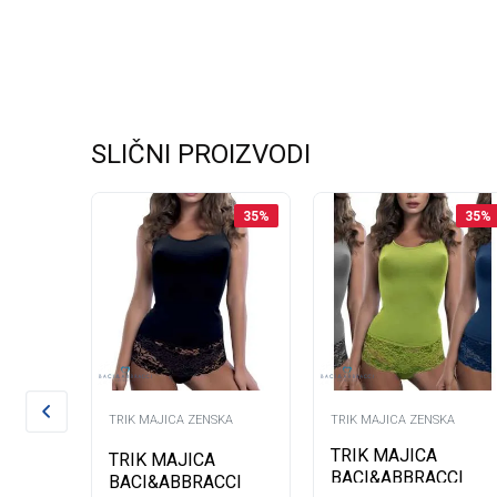
SLIČNI PROIZVODI
35
%
35
%
35
%
KA
TRIK MAJICA ZENSKA
TRIK MAJICA ZENSKA
TRIK MAJICA
CI
TRIK MAJICA
BACI&ABBRACCI
BACI&ABBRACCI