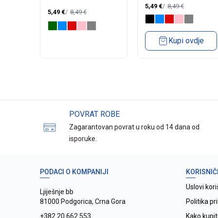
BAD199
BAD199
5,49
€
8,49
€
5,49
€
8,49
€
dje
Kupi ovdje
POVRAT ROBE
Zagarantovan povrat u roku od 14 dana od
isporuke.
PODACI O KOMPANIJI
KORISNIČ
Uslovi kori
Ljiješnje bb
81000 Podgorica, Crna Gora
Politika pr
+382 20 662 553
Kako kupit