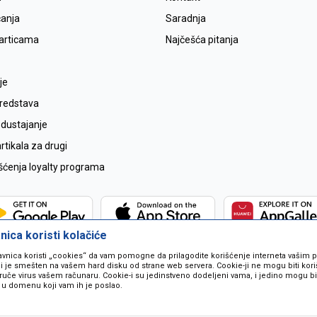
ćanja
Saradnja
karticama
Najčešća pitanja
je
sredstava
odustajanje
tikala za drugi
išćenja loyalty programa
ica koristi kolačiće
avnica koristi „cookies“ da vam pomogne da prilagodite korišćenje interneta vašim
koji je smešten na vašem hard disku od strane web servera. Cookie-ji ne mogu biti ko
ruče virus vašem računaru. Cookie-i su jedinstveno dodeljeni vama, i jedino mogu bit
 u domenu koji vam ih je poslao.
 u opisu proizvoda, prikazu slika i samih cijena ali ne možemo garantovati da