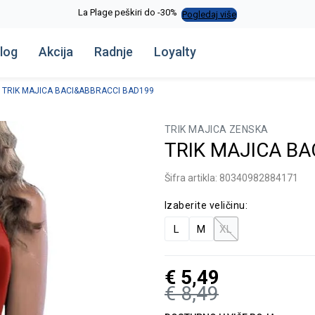
La Plage peškiri do -30%
Pogledaj više
log
Akcija
Radnje
Loyalty
TRIK MAJICA BACI&ABBRACCI BAD199
TRIK MAJICA ZENSKA
TRIK MAJICA BA
Šifra artikla:
80340982884171
Izaberite veličinu:
L
M
XL
€
5,49
€
8,49