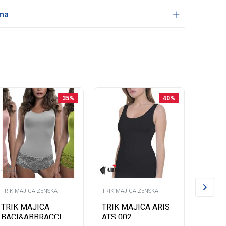
ama
35
%
40
%
TRIK MAJICA ZENSKA
TRIK MAJICA ZENSKA
TRIK MA
TRIK MAJICA
TRIK MAJICA ARIS
TRIK 
BACI&ABBRACCI
ATS 002
ATS 0