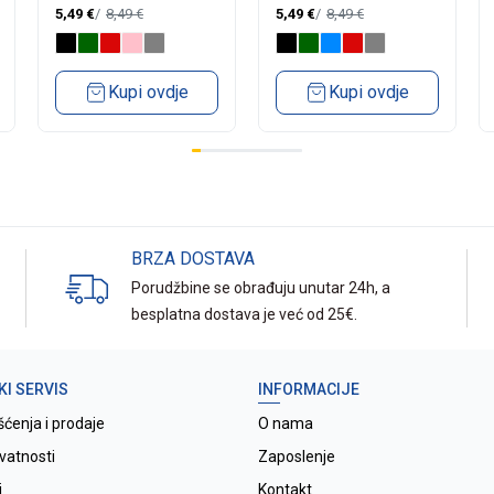
BAD199
BAD199
5,49
€
8,49
€
5,49
€
8,49
€
Kupi ovdje
Kupi ovdje
BRZA DOSTAVA
Porudžbine se obrađuju unutar 24h, a
besplatna dostava je već od 25€.
KI SERVIS
INFORMACIJE
šćenja i prodaje
O nama
ivatnosti
Zaposlenje
i
Kontakt