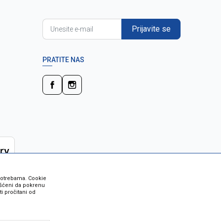
Prijavite se
PRATITE NAS
 potrebama. Cookie
rišćeni da pokrenu
i pročitani od
 su sve informacije kompletne i bez