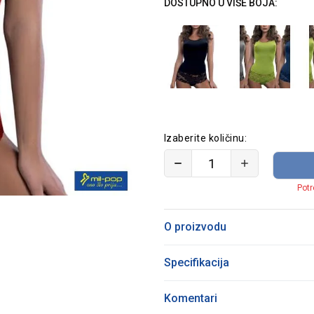
DOSTUPNO U VIŠE BOJA:
Izaberite količinu:
Potr
O proizvodu
Specifikacija
Komentari