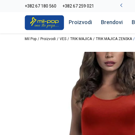
-20% na kompletan asortiman
+382 67 180 560
+382 67 259 021
Pogledaj više
Proizvodi
Brendovi
B
Mil Pop
Proizvodi
VES
TRIK MAJICA
TRIK MAJICA ZENSKA