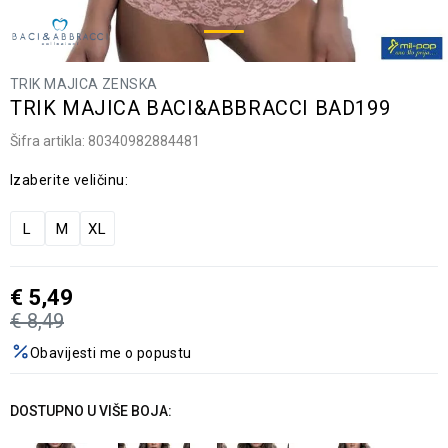
TRIK MAJICA ZENSKA
TRIK MAJICA BACI&ABBRACCI BAD199
Šifra artikla:
80340982884481
Izaberite veličinu:
L
M
XL
€
5,49
€
8,49
Obavijesti me o popustu
DOSTUPNO U VIŠE BOJA: