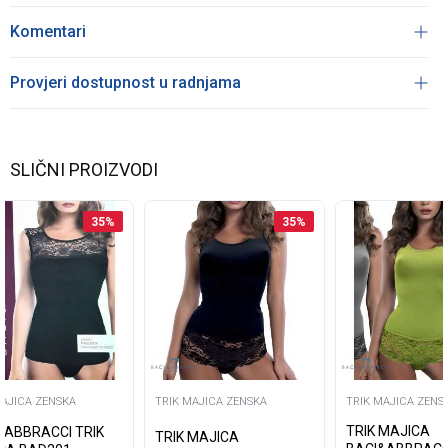
Komentari
Provjeri dostupnost u radnjama
SLIČNI PROIZVODI
35
%
35
%
MAJICA ZENSKA
TRIK MAJICA ZENSKA
TRIK MAJICA ZENS
TRIK MAJICA
&ABBRACCI TRIK
TRIK MAJICA