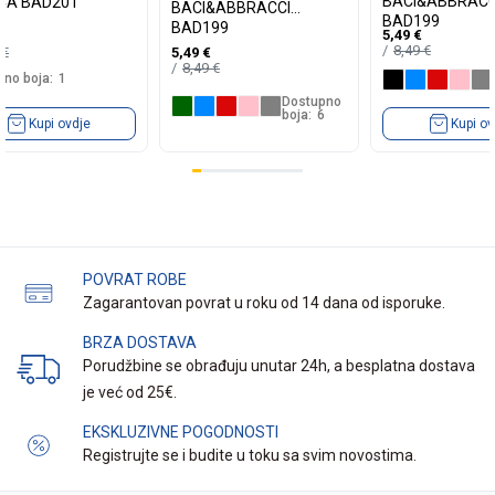
BACI&ABBRACC
CA BAD201
BACI&ABBRACCI
BAD199
BAD199
5,49
€
8,49
€
9
€
5,49
€
8,49
€
no boja:
1
Dostupno
boja:
6
Kupi ovdje
Kupi ov
POVRAT ROBE
Zagarantovan povrat u roku od 14 dana od isporuke.
BRZA DOSTAVA
Porudžbine se obrađuju unutar 24h, a besplatna dostava
je već od 25€.
EKSKLUZIVNE POGODNOSTI
Registrujte se i budite u toku sa svim novostima.