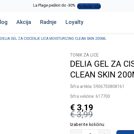
La Plage peškiri do -30%
Pogledaj više
log
Akcija
Radnje
Loyalty
DELIA GEL ZA CISCENJE LICA MOISTURIZING CLEAN SKIN 200ML
TONIK ZA LICE
DELIA GEL ZA C
CLEAN SKIN 20
Šifra artikla:
5906750808161
Šifra veličine:
617700
€
3,19
€
3,99
Izaberite količinu: