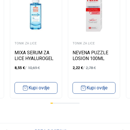
TONIK ZA LICE
TONIK ZA LICE
MIXA SERUM ZA
NEVENA PUZZLE
LICE HYALUROGEL
LOSION 100ML
SENSITIVE SKIN
8,55
€
10,69
€
2,22
€
2,78
€
30ML
Kupi ovdje
Kupi ovdje