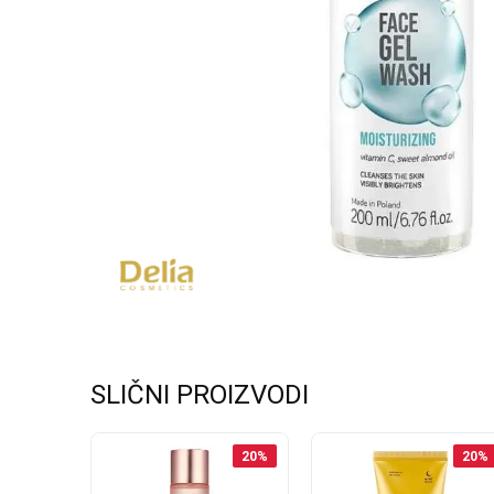
SLIČNI PROIZVODI
20
%
20
%
20
%