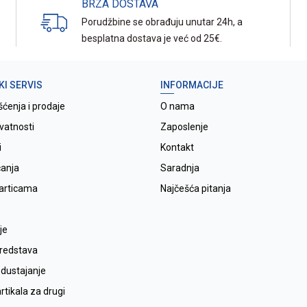
BRZA DOSTAVA
Porudžbine se obrađuju unutar 24h, a
besplatna dostava je već od 25€.
KI SERVIS
INFORMACIJE
šćenja i prodaje
O nama
ivatnosti
Zaposlenje
i
Kontakt
ćanja
Saradnja
karticama
Najčešća pitanja
je
sredstava
odustajanje
tikala za drugi