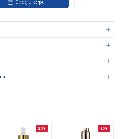
Dodaj u korpu
ama
20
%
20
%