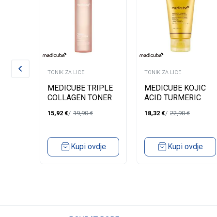
TONIK ZA LICE
TONIK ZA LICE
MEDICUBE TRIPLE
MEDICUBE KOJIC
R
COLLAGEN TONER
ACID TURMERIC
OBIO-
4.0-140ML
TONING CLEANSER
15,92
€
19,90
€
18,32
€
22,90
€
E
120G
L
dje
Kupi ovdje
Kupi ovdje