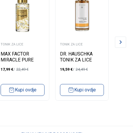
TONIK ZA LICE
TONIK ZA LICE
TONIK Z
MAX FACTOR
DR. HAUSCHKA
DR. H
MIRACLE PURE
TONIK ZA LICE
TONIK
SERUM ZA LICE
SPECIAL 100ML
100M
17,99
€
22,49
€
19,59
€
24,49
€
18,63
€
Kupi ovdje
Kupi ovdje