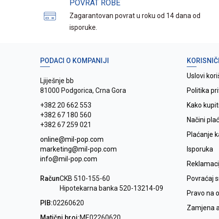
POVRAT ROBE
Zagarantovan povrat u roku od 14 dana od
isporuke.
PODACI O KOMPANIJI
KORISNIČ
Uslovi kori
Ljiješnje bb
81000 Podgorica, Crna Gora
Politika pr
+382 20 662 553
Kako kupit
+382 67 180 560
Načini pla
+382 67 259 021
Plaćanje 
online@mil-pop.com
marketing@mil-pop.com
Isporuka
info@mil-pop.com
Reklamaci
Račun
CKB 510-155-60
Povraćaj 
Hipotekarna banka 520-13214-09
Pravo na 
PIB:
02260620
Zamjena ar
Matični broj:
ME02260620