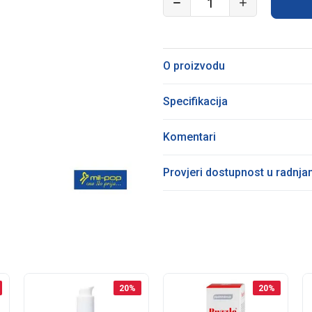
O proizvodu
Specifikacija
Komentari
Provjeri dostupnost u radnj
20
%
20
%