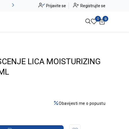
Alma Ras do -50%
Prijavite se
Registrujte se
Pogledaj više
0
0
ISCENJE LICA MOISTURIZING
0ML
Obavijesti me o popustu