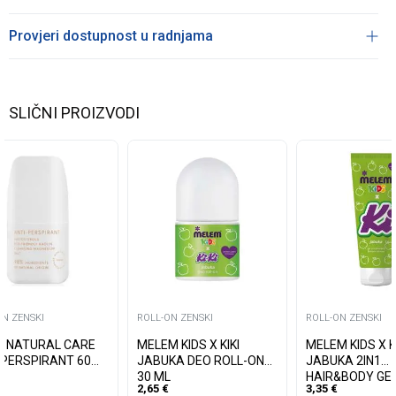
Provjeri dostupnost u radnjama
SLIČNI PROIZVODI
ON ZENSKI
ROLL-ON ZENSKI
ROLL-ON ZENSKI
A NATURAL CARE
MELEM KIDS X KIKI
MELEM KIDS X K
-PERSPIRANT 60
JABUKA DEO ROLL-ON
JABUKA 2IN1
30 ML
HAIR&BODY GEL
2,65
€
3,35
€