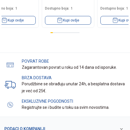
no boja:
1
Dostupno boja:
1
Dostupno boja:
1
Kupi ovdje
Kupi ovdje
Kupi ov
POVRAT ROBE
Zagarantovan povrat u roku od 14 dana od isporuke.
BRZA DOSTAVA
Porudžbine se obrađuju unutar 24h, a besplatna dostava
je već od 25€.
EKSKLUZIVNE POGODNOSTI
Registrujte se i budite u toku sa svim novostima.
PODACI O KOMPANIJI