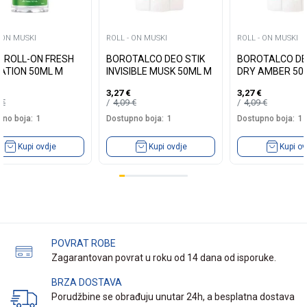
 ON MUSKI
ROLL - ON MUSKI
ROLL - ON MUSKI
A ROLL-ON FRESH
BOROTALCO DEO STIK
BOROTALCO DE
ATION 50ML M
INVISIBLE MUSK 50ML M
DRY AMBER 50
3,27
€
3,27
€
9
€
4,09
€
4,09
€
no boja:
1
Dostupno boja:
1
Dostupno boja:
1
Kupi ovdje
Kupi ovdje
Kupi ov
POVRAT ROBE
Zagarantovan povrat u roku od 14 dana od isporuke.
BRZA DOSTAVA
Porudžbine se obrađuju unutar 24h, a besplatna dostava