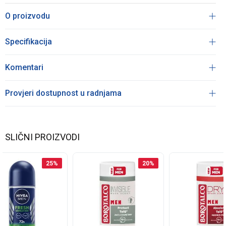
O proizvodu
Specifikacija
Komentari
Provjeri dostupnost u radnjama
SLIČNI PROIZVODI
25
%
20
%