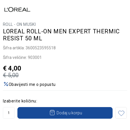
ROLL - ON MUSKI
LOREAL ROLL-ON MEN EXPERT THERMIC
RESIST 50 ML
Šifra artikla:
3600523595518
Šifra veličine:
903001
€
4,00
€
5,00
Obavijesti me o popustu
Izaberite količinu:
Dodaj u korpu