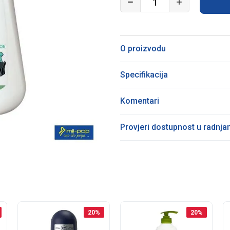
O proizvodu
Specifikacija
Komentari
Provjeri dostupnost u radnj
20
%
20
%