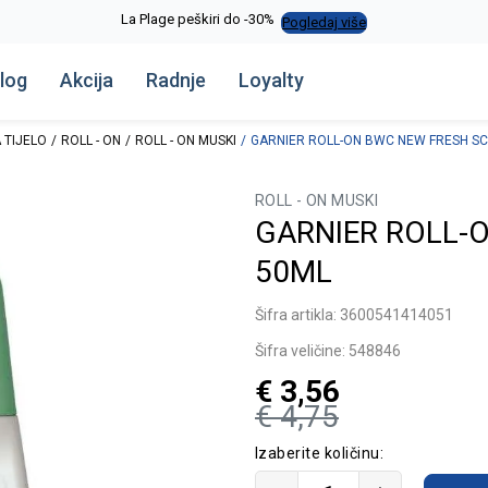
La Plage peškiri do -30%
Pogledaj više
log
Akcija
Radnje
Loyalty
 TIJELO
ROLL - ON
ROLL - ON MUSKI
GARNIER ROLL-ON BWC NEW FRESH S
ROLL - ON MUSKI
GARNIER ROLL-
50ML
Šifra artikla:
3600541414051
Šifra veličine:
548846
€
3,56
€
4,75
Izaberite količinu: