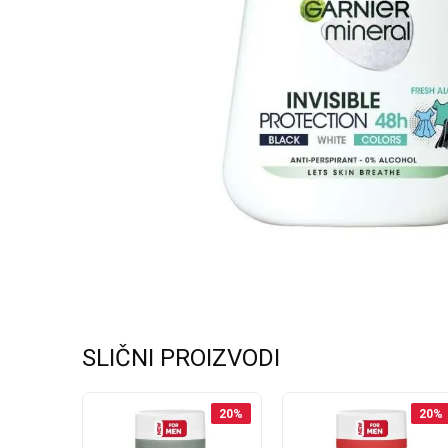
SLIČNI PROIZVODI
25
%
20
%
20
%