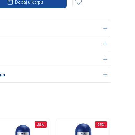
Dodaj u korpu
ama
25
%
25
%