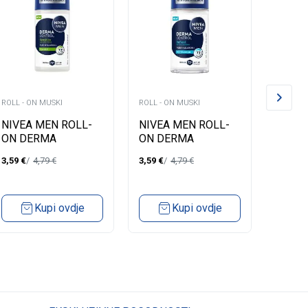
ROLL - ON MUSKI
ROLL - ON MUSKI
ROLL - 
NIVEA MEN ROLL-
NIVEA MEN ROLL-
BORO
ON DERMA
ON DERMA
MEN 
CONTROL
CONTROL DEFEND
FRESH
3,59
€
4,79
€
3,59
€
4,79
€
3,27
€
SENSITIVE ANTI-
EXTRA COMFORT 50
WOOD
IRRITATION 50 ML
ML
Kupi ovdje
Kupi ovdje