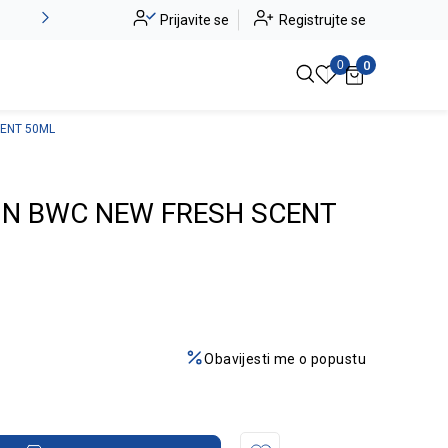
Alma Ras do -50%
Prijavite se
Registrujte se
Pogledaj više
0
0
CENT 50ML
ON BWC NEW FRESH SCENT
Obavijesti me o popustu