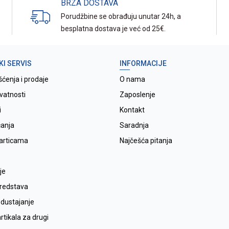
BRZA DOSTAVA
Porudžbine se obrađuju unutar 24h, a
besplatna dostava je već od 25€.
KI SERVIS
INFORMACIJE
šćenja i prodaje
O nama
ivatnosti
Zaposlenje
i
Kontakt
ćanja
Saradnja
karticama
Najčešća pitanja
je
sredstava
odustajanje
tikala za drugi