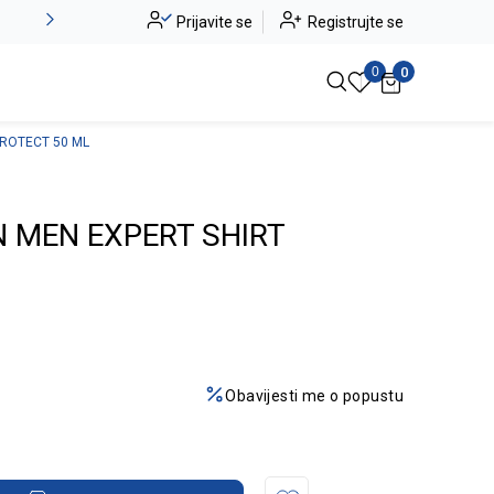
Novo u ponudi - Jadea
Prijavite se
Registrujte se
Pogledaj više
0
0
PROTECT 50 ML
 MEN EXPERT SHIRT
Obavijesti me o popustu