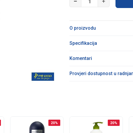
O proizvodu
Specifikacija
Komentari
Provjeri dostupnost u radnj
20
%
20
%