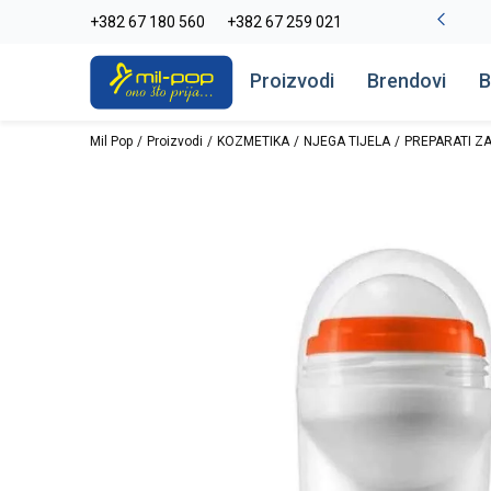
La Plage peškiri do -30%
+382 67 180 560
+382 67 259 021
Pogledaj više
Proizvodi
Brendovi
B
Mil Pop
Proizvodi
KOZMETIKA
NJEGA TIJELA
PREPARATI ZA