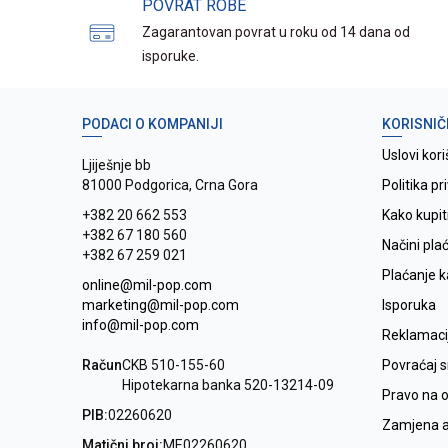
POVRAT ROBE
Zagarantovan povrat u roku od 14 dana od
isporuke.
PODACI O KOMPANIJI
KORISNIČ
Uslovi kori
Ljiješnje bb
81000 Podgorica, Crna Gora
Politika pr
+382 20 662 553
Kako kupit
+382 67 180 560
Načini pla
+382 67 259 021
Plaćanje 
online@mil-pop.com
marketing@mil-pop.com
Isporuka
info@mil-pop.com
Reklamaci
Račun
CKB 510-155-60
Povraćaj 
Hipotekarna banka 520-13214-09
Pravo na 
PIB:
02260620
Zamjena ar
Matični broj:
ME02260620