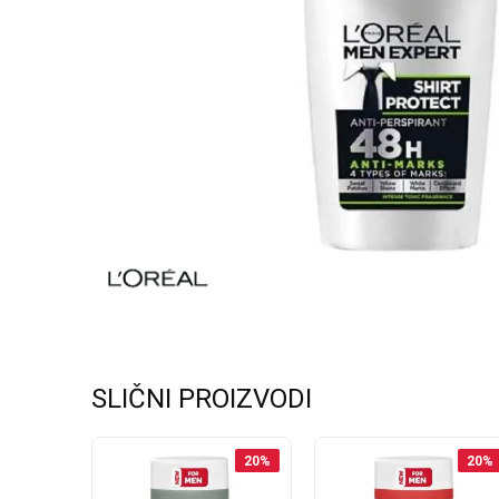
SLIČNI PROIZVODI
25
%
20
%
20
%