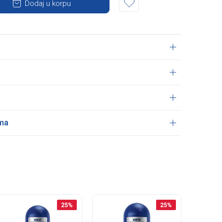
Dodaj u korpu
ama
25
%
25
%