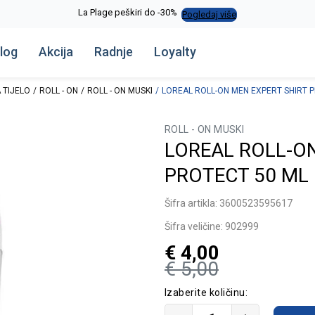
Alma Ras do -50%
Pogledaj više
log
Akcija
Radnje
Loyalty
 TIJELO
ROLL - ON
ROLL - ON MUSKI
LOREAL ROLL-ON MEN EXPERT SHIRT 
ROLL - ON MUSKI
LOREAL ROLL-ON
PROTECT 50 ML
Šifra artikla:
3600523595617
Šifra veličine:
902999
€
4,00
€
5,00
Izaberite količinu: