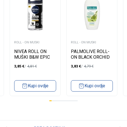
ROLL - ON MUSKI
ROLL - ON MUSKI
NIVEA ROLL ON
PALMOLIVE ROLL-
MUŠKI B&W EPIC
ON BLACK ORCHID
NIGHT 50ML
50ML
3,85
€
4,81
€
3,83
€
4,79
€
Kupi ovdje
Kupi ovdje