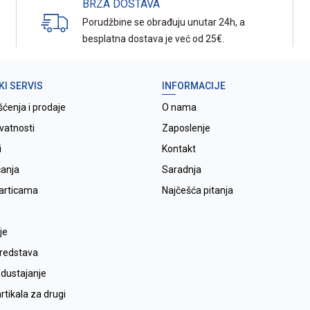
BRZA DOSTAVA
Porudžbine se obrađuju unutar 24h, a
besplatna dostava je već od 25€.
KI SERVIS
INFORMACIJE
šćenja i prodaje
O nama
ivatnosti
Zaposlenje
i
Kontakt
ćanja
Saradnja
karticama
Najčešća pitanja
je
sredstava
odustajanje
tikala za drugi