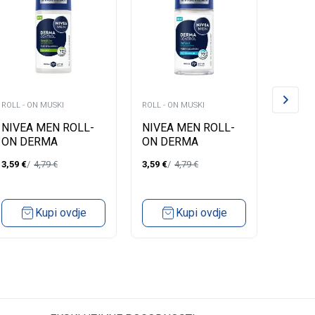
ROLL - ON MUSKI
ROLL - ON MUSKI
ROLL - 
NIVEA MEN ROLL-
NIVEA MEN ROLL-
BORO
ON DERMA
ON DERMA
MEN 
CONTROL
CONTROL DEFEND
FRESH
3,59
€
4,79
€
3,59
€
4,79
€
3,27
€
SENSITIVE ANTI-
EXTRA COMFORT 50
WOOD
IRRITATION 50 ML
ML
Kupi ovdje
Kupi ovdje