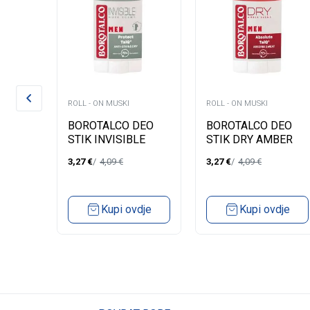
ROLL - ON MUSKI
ROLL - ON MUSKI
ON
BOROTALCO DEO
BOROTALCO DEO
TION
STIK INVISIBLE
STIK DRY AMBER
MUSK 50ML M
50ML M
3,27
€
4,09
€
3,27
€
4,09
€
dje
Kupi ovdje
Kupi ovdje