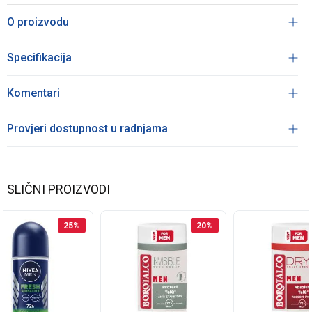
O proizvodu
Specifikacija
Komentari
Provjeri dostupnost u radnjama
SLIČNI PROIZVODI
25
%
20
%