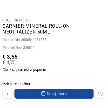
ROLL - ON MUSKI
GARNIER MINERAL ROLL-ON
NEUTRALIZER 50ML
Šifra artikla:
3600541151383
Šifra veličine:
328811
€
3,56
€
4,75
Obavijesti me o popustu
Izaberite količinu:
Dodaj u korpu