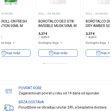
 ON MUSKI
ROLL - ON MUSKI
ROLL - ON MUSKI
A ROLL-ON FRESH
BOROTALCO DEO STIK
BOROTALCO DE
ATION 50ML M
INVISIBLE MUSK 50ML M
DRY AMBER 50
3,27
€
3,27
€
9
€
4,09
€
4,09
€
no boja:
1
Dostupno boja:
1
Dostupno boja:
1
Kupi ovdje
Kupi ovdje
Kupi ov
POVRAT ROBE
Zagarantovan povrat u roku od 14 dana od isporuke.
BRZA DOSTAVA
Porudžbine se obrađuju unutar 24h, a besplatna dostava