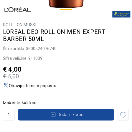
ROLL - ON MUSKI
LOREAL DEO ROLL ON MEN EXPERT
BARBER 50ML
Šifra artikla:
3600524076740
Šifra veličine:
911039
€
4,00
€
5,00
Obavijesti me o popustu
Izaberite količinu:
Dodaj u korpu