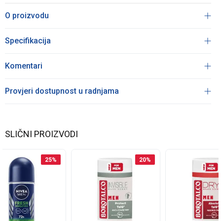
O proizvodu
Specifikacija
Komentari
Provjeri dostupnost u radnjama
SLIČNI PROIZVODI
25
%
20
%