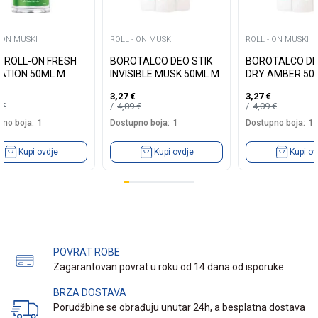
 ON MUSKI
ROLL - ON MUSKI
ROLL - ON MUSKI
A ROLL-ON FRESH
BOROTALCO DEO STIK
BOROTALCO DE
ATION 50ML M
INVISIBLE MUSK 50ML M
DRY AMBER 50
3,27
€
3,27
€
9
€
4,09
€
4,09
€
no boja:
1
Dostupno boja:
1
Dostupno boja:
1
Kupi ovdje
Kupi ovdje
Kupi ov
POVRAT ROBE
Zagarantovan povrat u roku od 14 dana od isporuke.
BRZA DOSTAVA
Porudžbine se obrađuju unutar 24h, a besplatna dostava