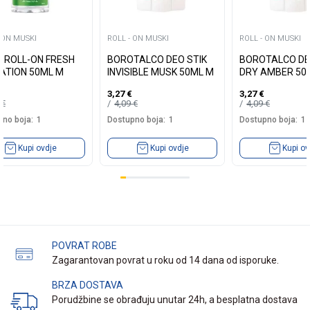
 ON MUSKI
ROLL - ON MUSKI
ROLL - ON MUSKI
A ROLL-ON FRESH
BOROTALCO DEO STIK
BOROTALCO DE
ATION 50ML M
INVISIBLE MUSK 50ML M
DRY AMBER 50
3,27
€
3,27
€
9
€
4,09
€
4,09
€
no boja:
1
Dostupno boja:
1
Dostupno boja:
1
Kupi ovdje
Kupi ovdje
Kupi ov
POVRAT ROBE
Zagarantovan povrat u roku od 14 dana od isporuke.
BRZA DOSTAVA
Porudžbine se obrađuju unutar 24h, a besplatna dostava