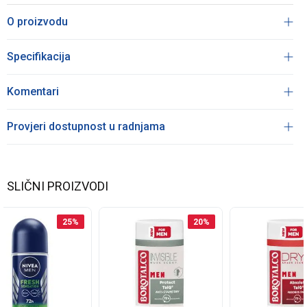
O proizvodu
Specifikacija
Komentari
Provjeri dostupnost u radnjama
SLIČNI PROIZVODI
25
%
20
%