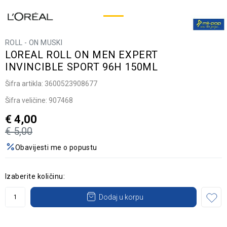
ROLL - ON MUSKI
LOREAL ROLL ON MEN EXPERT
INVINCIBLE SPORT 96H 150ML
Šifra artikla:
3600523908677
Šifra veličine:
907468
€
4,00
€
5,00
Obavijesti me o popustu
Izaberite količinu:
Dodaj u korpu