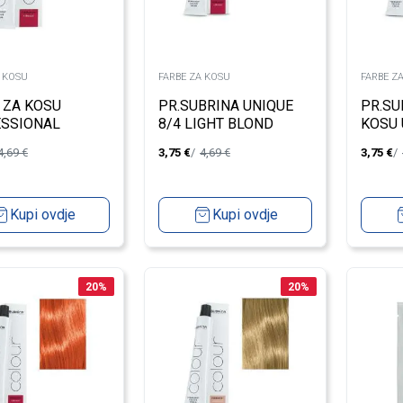
A KOSU
FARBE ZA KOSU
FARBE Z
 ZA KOSU
PR.SUBRINA UNIQUE
PR.SU
SSIONAL
8/4 LIGHT BLOND
KOSU 
E 5/67 LIGHT
COPPER 100ML
4,69
€
3,75
€
4,69
€
3,75
€
N 100ML
Kupi ovdje
Kupi ovdje
20
%
20
%