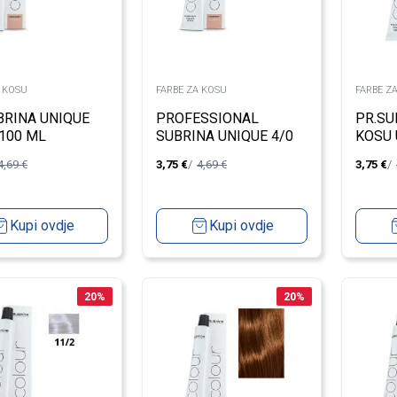
A KOSU
FARBE ZA KOSU
FARBE Z
BRINA UNIQUE
PROFESSIONAL
PR.SU
 100 ML
SUBRINA UNIQUE 4/0
KOSU 
MEDIUM BROWN
4,69
€
3,75
€
4,69
€
3,75
€
100ML
Kupi ovdje
Kupi ovdje
20
%
20
%