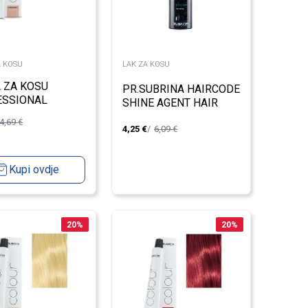
A KOSU
LAK ZA KOSU
 ZA KOSU
PR.SUBRINA HAIRCODE
ESSIONAL
SHINE AGENT HAIR
E 8/71 LIGHT
SHINE 150ML
4,69
€
D 100ML
4,25
€
6,09
€
Kupi ovdje
20
%
20
%