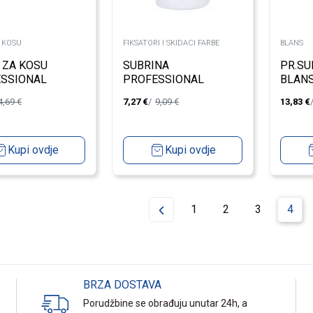
A KOSU
FIKSATORI I SKIDACI FARBE
BLANS
 ZA KOSU
SUBRINA
PR.SU
SSIONAL
PROFESSIONAL
BLAN
E 6/4 DARK
VL.MARAMICE COLOUR
500GR
4,69
€
7,27
€
9,09
€
13,83
€
 100ML
REMOVAL 100/1
Kupi ovdje
Kupi ovdje
1
2
3
4
BRZA DOSTAVA
Porudžbine se obrađuju unutar 24h, a