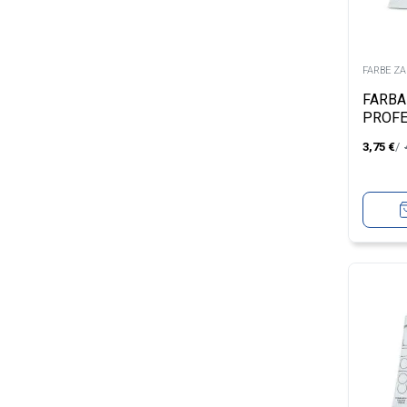
FARBE Z
FARBA
PROFE
UNIQU
3,75
€
LIGHT
100M