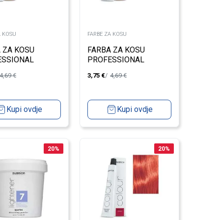
A KOSU
FARBE ZA KOSU
 ZA KOSU
FARBA ZA KOSU
ESSIONAL
PROFESSIONAL
E 8/75 LIGHT
UNIQUE 7/0 MEDIUM
4,69
€
3,75
€
4,69
€
D 100ML
BLOND 100ML
Kupi ovdje
Kupi ovdje
20
%
20
%