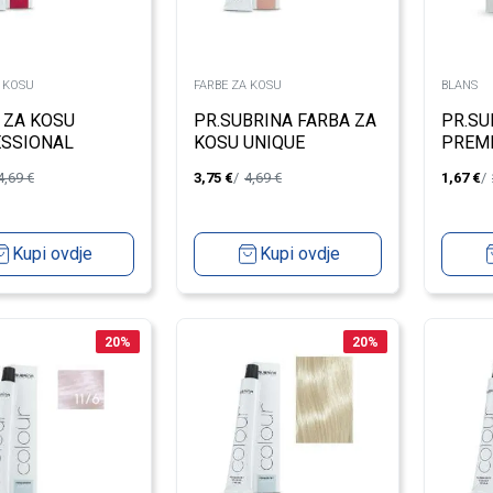
A KOSU
FARBE ZA KOSU
BLANS
 ZA KOSU
PR.SUBRINA FARBA ZA
PR.SU
SSIONAL
KOSU UNIQUE
PREM
E 10/45
4,69
€
3,75
€
4,69
€
1,67
€
EST BLOND
L
Kupi ovdje
Kupi ovdje
20
%
20
%