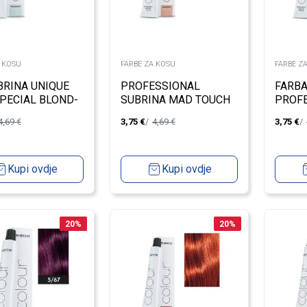
A KOSU
FARBE ZA KOSU
FARBE Z
BRINA UNIQUE
PROFESSIONAL
FARBA
SPECIAL BLOND-
SUBRINA MAD TOUCH
PROF
 100ML
ARCTIC SILVER
UNIQU
4,69
€
3,75
€
4,69
€
3,75
€
BLON
Kupi ovdje
Kupi ovdje
20
%
20
%