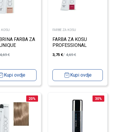
A KOSU
FARBE ZA KOSU
BRINA FARBA ZA
FARBA ZA KOSU
UNIQUE
PROFESSIONAL
UNIQUE 8/5 LIGHT
4,69
€
3,75
€
4,69
€
BLOND - INTENSIVE
RED 100ML
Kupi ovdje
Kupi ovdje
20
%
30
%