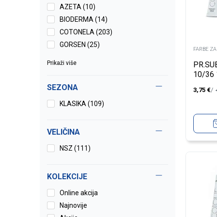
AZETA (10)
BIODERMA (14)
COTONELA (203)
GORSEN (25)
FARBE Z
Prikaži više
PR.SU
10/36
SEZONA
3,75
€
KLASIKA (109)
VELIČINA
NSZ
(111)
KOLEKCIJE
Online akcija
Najnovije