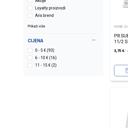
Akcije
Loyalty proizvodi
Aris brend
Prikaži više
FARBE Z
PR.SU
CIJENA
11/2 
PEARL
0 - 5 € (93)
3,75
€
6 - 10 € (16)
11 - 15 € (2)