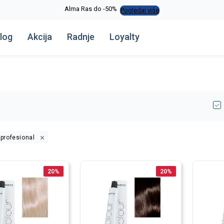
Alma Ras do -50%
Pogledaj više
log
Akcija
Radnje
Loyalty
-profesional
20
%
20
%