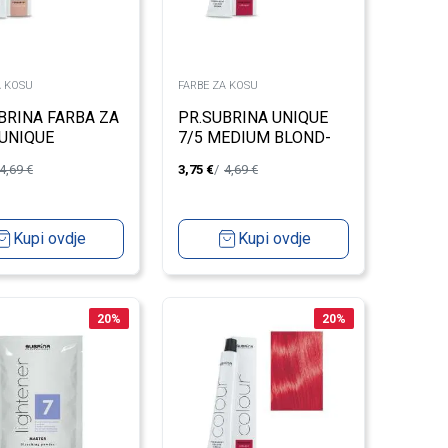
A KOSU
FARBE ZA KOSU
BRINA FARBA ZA
PR.SUBRINA UNIQUE
UNIQUE
7/5 MEDIUM BLOND-
INTENSIVE RED 100ML
4,69
€
3,75
€
4,69
€
Kupi ovdje
Kupi ovdje
20
%
20
%