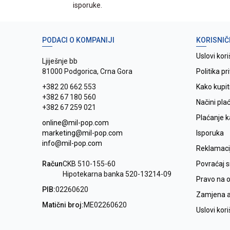
isporuke.
PODACI O KOMPANIJI
KORISNIČ
Uslovi kori
Ljiješnje bb
81000 Podgorica, Crna Gora
Politika pr
+382 20 662 553
Kako kupit
+382 67 180 560
Načini pla
+382 67 259 021
Plaćanje 
online@mil-pop.com
marketing@mil-pop.com
Isporuka
info@mil-pop.com
Reklamaci
Račun
CKB 510-155-60
Povraćaj 
Hipotekarna banka 520-13214-09
Pravo na 
PIB:
02260620
Zamjena ar
Matični broj:
ME02260620
Uslovi kor