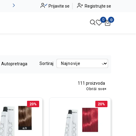
Novo u ponudi - Jadea
Prijavite se
Registrujte se
Pogledaj više
0
0
Sortiraj
Autopretraga
111
proizvoda
Obriši sve
20
%
20
%