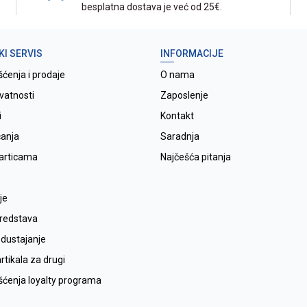
besplatna dostava je već od 25€.
KI SERVIS
INFORMACIJE
šćenja i prodaje
O nama
ivatnosti
Zaposlenje
i
Kontakt
ćanja
Saradnja
karticama
Najčešća pitanja
je
sredstava
odustajanje
tikala za drugi
išćenja loyalty programa