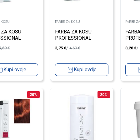
A KOSU
FARBE ZA KOSU
FARBE Z
 ZA KOSU
FARBA ZA KOSU
FARBA
SSIONAL
PROFESSIONAL
PROF
E 11/6 SPECIAL
UNIQUE 11/1 SPECIAL
UNIQU
4,69
€
3,75
€
4,69
€
3,28
€
 100ML
BLOND ASH 100ML
BLON
Kupi ovdje
Kupi ovdje
20
%
20
%