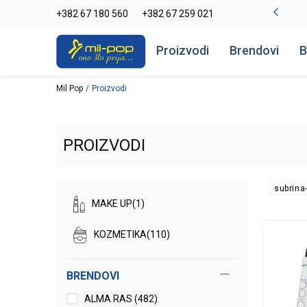
La Plage peškiri do -30%
+382 67 180 560
+382 67 259 021
Pogledaj više
Proizvodi
Brendovi
B
Mil Pop
Proizvodi
PROIZVODI
subrina
MAKE UP
(1)
KOZMETIKA
(110)
BRENDOVI
ALMA RAS (482)