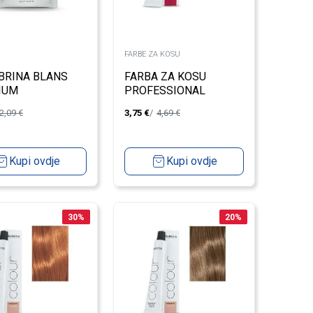
FARBE ZA KOSU
BRINA BLANS
FARBA ZA KOSU
IUM
PROFESSIONAL
UNIQUE 9/5 VERY
2,09
€
3,75
€
4,69
€
LIGHT BLOND-
INTENSIVE RED 100ML
Kupi ovdje
Kupi ovdje
30
%
20
%