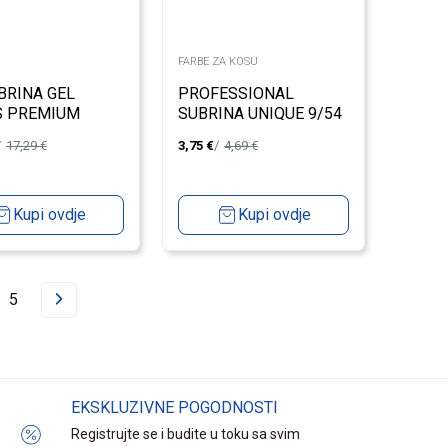
FARBE ZA KOSU
BRINA GEL
PROFESSIONAL
S PREMIUM
SUBRINA UNIQUE 9/54
 KUTIJA
VERY LIGHT BLOND-
17,29
€
3,75
€
4,69
€
RED GOLD 100ML
Kupi ovdje
Kupi ovdje
5
EKSKLUZIVNE POGODNOSTI
Registrujte se i budite u toku sa svim