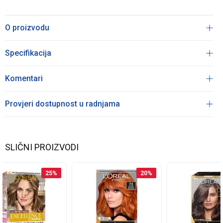
O proizvodu
Specifikacija
Komentari
Provjeri dostupnost u radnjama
SLIČNI PROIZVODI
25
%
20
%