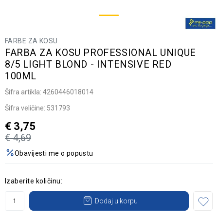
FARBE ZA KOSU
FARBA ZA KOSU PROFESSIONAL UNIQUE
8/5 LIGHT BLOND - INTENSIVE RED
100ML
Šifra artikla:
4260446018014
Šifra veličine:
531793
€
3,75
€
4,69
Obavijesti me o popustu
Izaberite količinu:
Dodaj u korpu