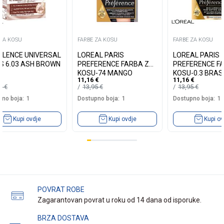
 ZA KOSU
FARBE ZA KOSU
FARBE ZA KOSU
LLENCE UNIVERSAL
LOREAL PARIS
LOREAL PARIS
S 6.03 ASH BROWN
PREFERENCE FARBA ZA
PREFERENCE F
KOSU-74 MANGO
KOSU-0.3 BRASI
11,16
€
11,16
€
INTENSE COOPER
DARK BROWN
19
€
13,95
€
13,95
€
no boja:
1
Dostupno boja:
1
Dostupno boja:
1
Kupi ovdje
Kupi ovdje
Kupi ov
POVRAT ROBE
Zagarantovan povrat u roku od 14 dana od isporuke.
BRZA DOSTAVA