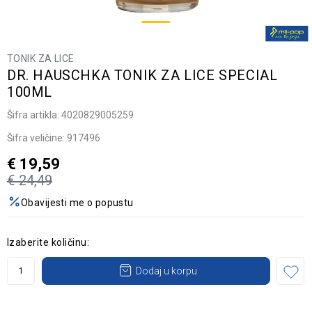
TONIK ZA LICE
DR. HAUSCHKA TONIK ZA LICE SPECIAL
100ML
Šifra artikla:
4020829005259
Šifra veličine:
917496
€
19,59
€
24,49
Obavijesti me o popustu
Izaberite količinu:
Dodaj u korpu