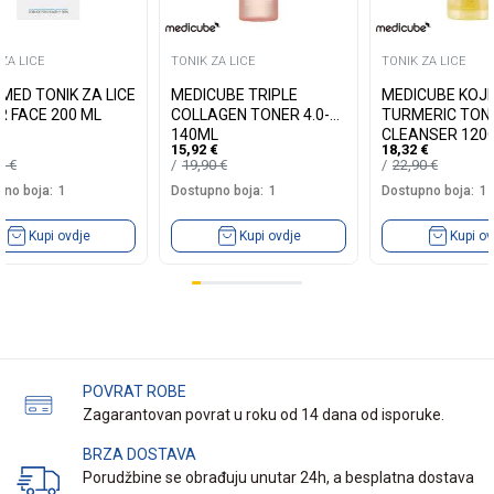
ZA LICE
TONIK ZA LICE
TONIK ZA LICE
MED TONIK ZA LICE
MEDICUBE TRIPLE
MEDICUBE KOJI
R FACE 200 ML
COLLAGEN TONER 4.0-
TURMERIC TON
140ML
CLEANSER 120
15,92
€
18,32
€
90
€
19,90
€
22,90
€
no boja:
1
Dostupno boja:
1
Dostupno boja:
1
Kupi ovdje
Kupi ovdje
Kupi ov
POVRAT ROBE
Zagarantovan povrat u roku od 14 dana od isporuke.
BRZA DOSTAVA
Porudžbine se obrađuju unutar 24h, a besplatna dostava