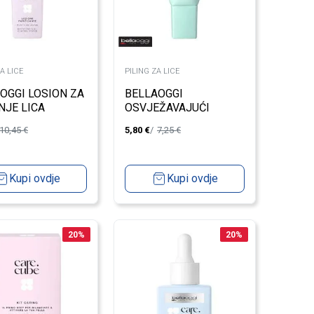
A LICE
PILING ZA LICE
OGGI LOSION ZA
BELLAOGGI
NJE LICA
OSVJEŽAVAJUĆI
PILING
10,45
€
5,80
€
7,25
€
Kupi ovdje
Kupi ovdje
20
%
20
%