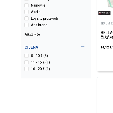
Najnovije
Akcije
Loyalty proizvodi
SERUM Z
Aris brend
BELLA
Prikaži više
ČIŠĆE
CIJENA
14,12
€
0 - 10 € (8)
11 - 15 € (1)
16 - 20 € (1)