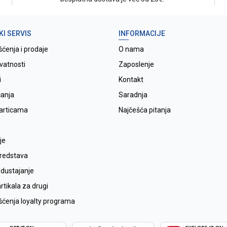
KI SERVIS
INFORMACIJE
šćenja i prodaje
O nama
ivatnosti
Zaposlenje
i
Kontakt
ćanja
Saradnja
karticama
Najčešća pitanja
je
sredstava
odustajanje
tikala za drugi
išćenja loyalty programa