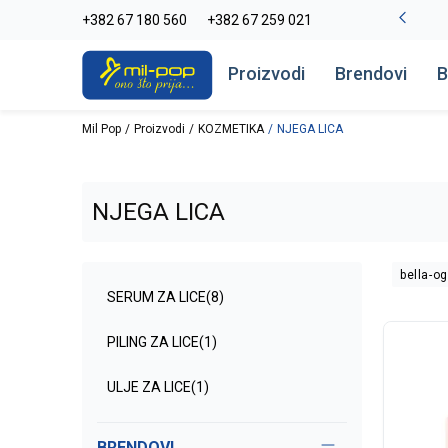
La Plage peškiri do -30%
+382 67 180 560
+382 67 259 021
Pogledaj više
Proizvodi
Brendovi
B
Mil Pop
Proizvodi
KOZMETIKA
NJEGA LICA
NJEGA LICA
bella-og
SERUM ZA LICE
(8)
PILING ZA LICE
(1)
ULJE ZA LICE
(1)
BRENDOVI