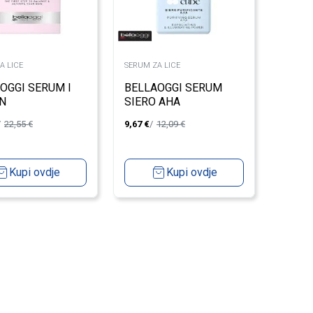
A LICE
SERUM ZA LICE
OGGI SERUM I
BELLAOGGI SERUM
N
SIERO AHA
22,55
€
9,67
€
12,09
€
Kupi ovdje
Kupi ovdje