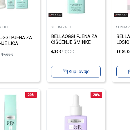
A LICE
SERUM ZA LICE
SERUM Z
BELLAOGGI PJENA ZA
BELLA
OGGI PJENA ZA
ČIŠĆENJE ŠMINKE
LOSIO
NJE LICA
6,39
€
7,99
€
18,04
€
17,65
€
Kupi ovdje
20
%
20
%