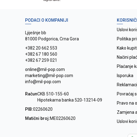
PODACI O KOMPANIJI
KORISNIČ
Uslovi kori
Ljiješnje bb
81000 Podgorica, Crna Gora
Politika pr
+382 20 662 553
Kako kupit
+382 67 180 560
Načini pla
+382 67 259 021
Plaćanje 
online@mil-pop.com
marketing@mil-pop.com
Isporuka
info@mil-pop.com
Reklamaci
Račun
CKB 510-155-60
Povraćaj 
Hipotekarna banka 520-13214-09
Pravo na 
PIB:
02260620
Zamjena ar
Matični broj:
ME02260620
Uslovi kor