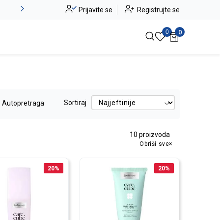
Novo u ponudi - Jadea
Prijavite se
Registrujte se
Pogledaj više
0
0
Sortiraj
Autopretraga
10
proizvoda
Obriši sve
20
%
20
%