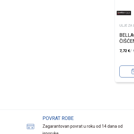
ULJE ZA 
BELLA
ČIŠĆE
7,72
€
POVRAT ROBE
Zagarantovan povrat u roku od 14 dana od
isporuke.