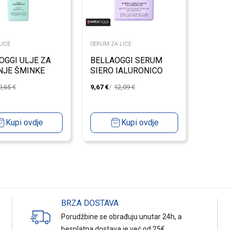
LICE
SERUM ZA LICE
OGGI ULJE ZA
BELLAOGGI SERUM
NJE ŠMINKE
SIERO IALURONICO
001
9,65
€
9,67
€
12,09
€
Kupi ovdje
Kupi ovdje
BRZA DOSTAVA
Porudžbine se obrađuju unutar 24h, a
besplatna dostava je već od 25€.