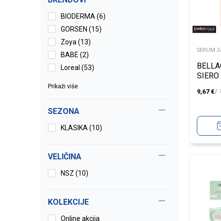
BIODERMA (6)
GORSEN (15)
Zoya (13)
SERUM Z
BABE (2)
BELLA
Loreal (53)
SIERO
VIT C
Prikaži više
9,67
€
SEZONA
KLASIKA (10)
VELIČINA
NSZ
(10)
KOLEKCIJE
Online akcija