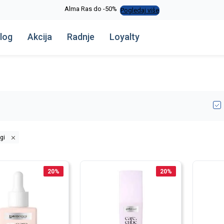
Alma Ras do -50%
Pogledaj više
log
Akcija
Radnje
Loyalty
gi
20
%
20
%