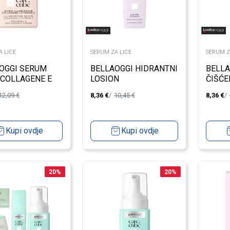
A LICE
SERUM ZA LICE
SERUM Z
OGGI SERUM
BELLAOGGI HIDRANTNI
BELLA
 COLLAGENE E
LOSION
ČIŠĆE
12,09
€
8,36
€
10,45
€
8,36
€
Kupi ovdje
Kupi ovdje
20
%
20
%