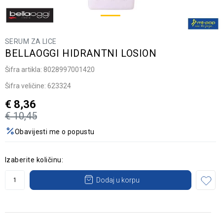
SERUM ZA LICE
BELLAOGGI HIDRANTNI LOSION
Šifra artikla:
8028997001420
Šifra veličine:
623324
€
8,36
€
10,45
Obavijesti me o popustu
Izaberite količinu:
Dodaj u korpu