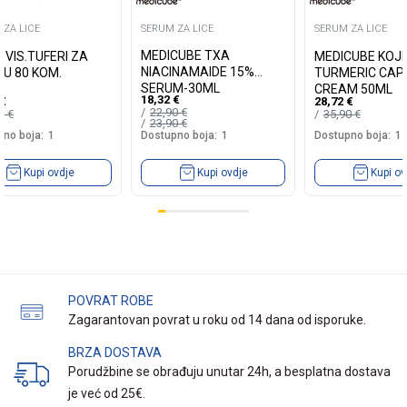
 ZA LICE
SERUM ZA LICE
SERUM ZA LICE
MEDICUBE TXA
 VIS.TUFERI ZA
MEDICUBE KOJI
NIACINAMAIDE 15%
KU 80 KOM.
TURMERIC CAP
SERUM-30ML
CREAM 50ML
18,32
€
€
28,72
€
22,90
€
85
€
35,90
€
23,90
€
no boja:
1
Dostupno boja:
1
Dostupno boja:
1
Kupi ovdje
Kupi ov
Kupi ovdje
POVRAT ROBE
Zagarantovan povrat u roku od 14 dana od isporuke.
BRZA DOSTAVA
Porudžbine se obrađuju unutar 24h, a besplatna dostava
je već od 25€.