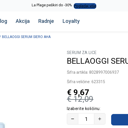
La Plage peškiri do -30%
Pogledaj više
log
Akcija
Radnje
Loyalty
BELLAOGGI SERUM SIERO AHA
SERUM ZA LICE
BELLAOGGI SER
Šifra artikla:
8028997006937
Šifra veličine:
623315
€
9,67
€
12,09
Izaberite količinu: