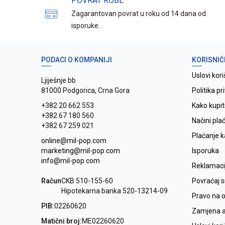
POVRAT ROBE
Zagarantovan povrat u roku od 14 dana od
isporuke.
PODACI O KOMPANIJI
KORISNIČ
Uslovi kori
Ljiješnje bb
81000 Podgorica, Crna Gora
Politika pr
+382 20 662 553
Kako kupit
+382 67 180 560
Načini pla
+382 67 259 021
Plaćanje 
online@mil-pop.com
marketing@mil-pop.com
Isporuka
info@mil-pop.com
Reklamaci
Račun
CKB 510-155-60
Povraćaj 
Hipotekarna banka 520-13214-09
Pravo na 
PIB:
02260620
Zamjena ar
Matični broj:
ME02260620