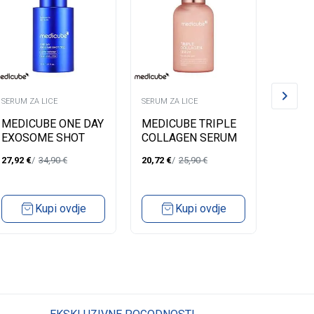
SERUM ZA LICE
SERUM ZA LICE
SERUM Z
MEDICUBE ONE DAY
MEDICUBE TRIPLE
LOREA
EXOSOME SHOT
COLLAGEN SERUM
LICE 
PORE SERUM 7500-
4.0-55 ML
ANTI 
27,92
€
34,90
€
20,72
€
25,90
€
18,15
€
30ML
Kupi ovdje
Kupi ovdje