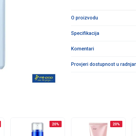
O proizvodu
Specifikacija
Komentari
Provjeri dostupnost u radnj
20
%
20
%