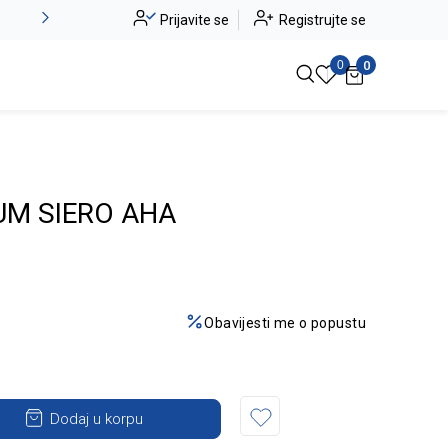
Alma Ras do -50%
Prijavite se
Registrujte se
Pogledaj više
0
0
UM SIERO AHA
Obavijesti me o popustu
Dodaj u korpu