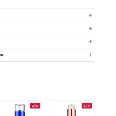
ama
20
%
20
%