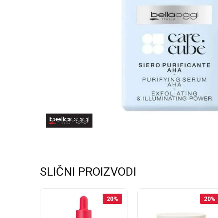
SLIČNI PROIZVODI
20
%
20
%
20
%