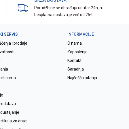
BRZA DOSTAVA
Porudžbine se obrađuju unutar 24h, a
besplatna dostava je već od 25€.
KI SERVIS
INFORMACIJE
šćenja i prodaje
O nama
ivatnosti
Zaposlenje
i
Kontakt
ćanja
Saradnja
karticama
Najčešća pitanja
je
sredstava
odustajanje
tikala za drugi