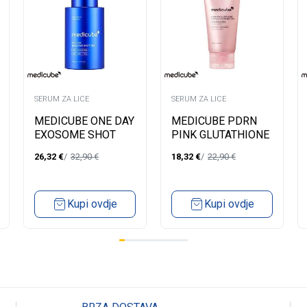
SERUM ZA LICE
SERUM ZA LICE
MEDICUBE ONE DAY
MEDICUBE PDRN
EXOSOME SHOT
PINK GLUTATHIONE
PORE SERUM 2000-
CAPSULE
26,32
€
32,90
€
18,32
€
22,90
€
30ML
CLEANSING FOAM
120G
Kupi ovdje
Kupi ovdje