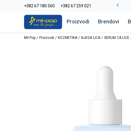
-20% na kompletan asortiman
+382 67 180 560
+382 67 259 021
Pogledaj više
Proizvodi
Brendovi
B
Mil Pop
Proizvodi
KOZMETIKA
NJEGA LICA
SERUM ZA LICE