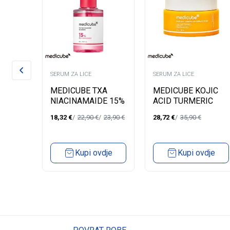
SERUM ZA LICE
SERUM ZA LICE
FERI
MEDICUBE TXA
MEDICUBE KOJIC
0 KOM.
NIACINAMAIDE 15%
ACID TURMERIC
SERUM-30ML
CAPSULE CREAM
18,32
€
22,90
€
23,90
€
28,72
€
35,90
€
50ML
dje
Kupi ovdje
Kupi ovdje