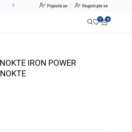
Novo u ponudi - Jadea
Prijavite se
Registrujte se
Pogledaj više
0
0
 NOKTE IRON POWER
 NOKTE