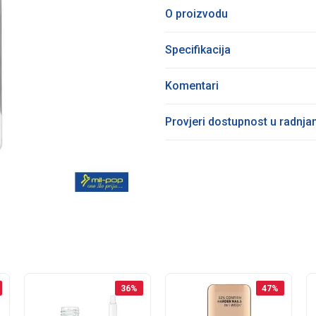
O proizvodu
Specifikacija
Komentari
Provjeri dostupnost u radnj
36
%
47
%