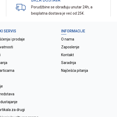
BRZA DOSTAVA
Porudžbine se obrađuju unutar 24h, a
besplatna dostava je već od 25€.
KI SERVIS
INFORMACIJE
šćenja i prodaje
O nama
ivatnosti
Zaposlenje
i
Kontakt
ćanja
Saradnja
karticama
Najčešća pitanja
je
sredstava
odustajanje
tikala za drugi