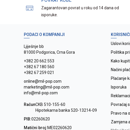
POVRAT ROBE
Zagarantovan povrat u roku od 14 dana od
isporuke.
PODACI O KOMPANIJI
KORISNIČ
Uslovi kori
Ljiješnje bb
81000 Podgorica, Crna Gora
Politika pr
+382 20 662 553
Kako kupit
+382 67 180 560
Načini pla
+382 67 259 021
Plaćanje 
online@mil-pop.com
marketing@mil-pop.com
Isporuka
info@mil-pop.com
Reklamaci
Račun
CKB 510-155-60
Povraćaj 
Hipotekarna banka 520-13214-09
Pravo na 
PIB:
02260620
Zamjena ar
Matični broj:
ME02260620