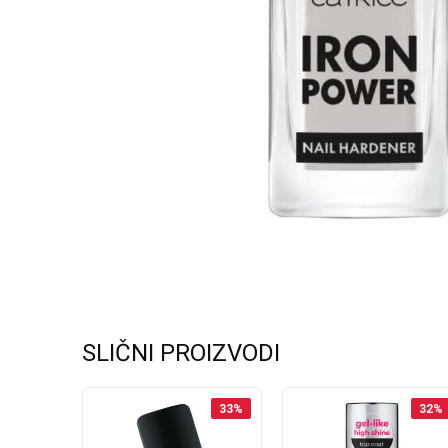
SLIČNI PROIZVODI
30
%
33
%
32
%