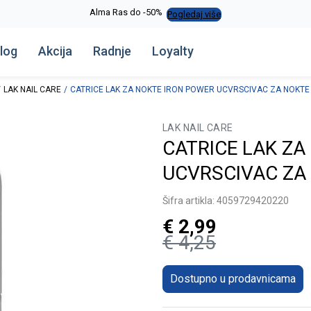
Alma Ras do -50%
Pogledaj više
log
Akcija
Radnje
Loyalty
LAK NAIL CARE
CATRICE LAK ZA NOKTE IRON POWER UCVRSCIVAC ZA NOKTE
LAK NAIL CARE
CATRICE LAK ZA
UCVRSCIVAC ZA
Šifra artikla:
4059729420220
€
2,99
€
4,25
Dostupno u prodavnicama