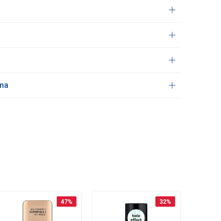
ama
47
%
32
%