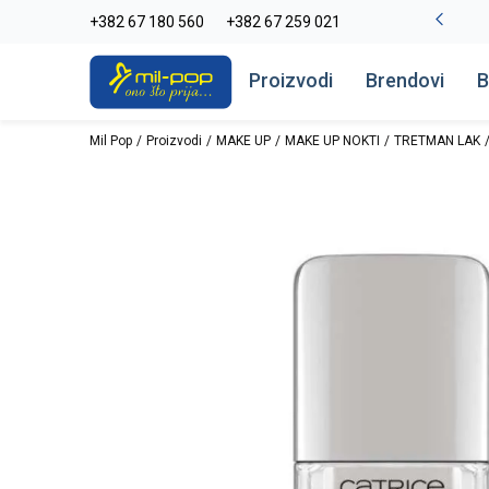
La Plage peškiri do -30%
+382 67 180 560
+382 67 259 021
Pogledaj više
Proizvodi
Brendovi
B
Mil Pop
Proizvodi
MAKE UP
MAKE UP NOKTI
TRETMAN LAK