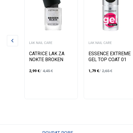
LAK NAIL CARE
LAK NAIL CARE
 4IN1
CATRICE LAK ZA
ESSENCE EXTREME
NOKTE BROKEN
GEL TOP COAT 01
GLASS 050
2,99
€
4,45
€
1,79
€
2,65
€