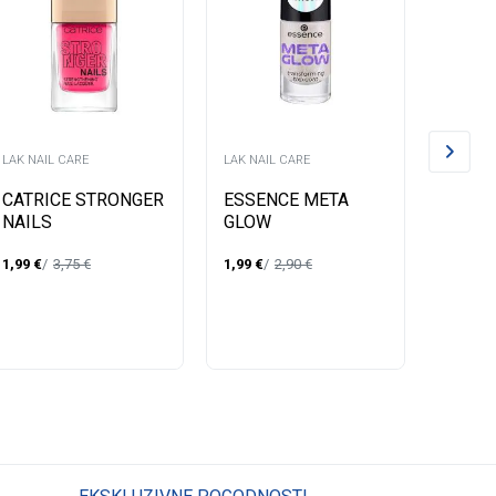
LAK NAIL CARE
LAK NAIL CARE
LAK NAI
CATRICE STRONGER
ESSENCE META
CATRI
NAILS
GLOW
NOKT
STRENGTHENING
TRANSFORMING
BOND 
1,99
€
3,75
€
1,99
€
2,90
€
2,99
€
NAIL LAK ZA NOKTE
TOP COAT
COAT 
10