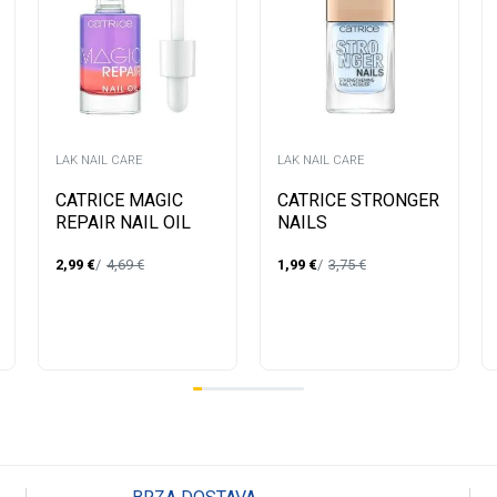
LAK NAIL CARE
LAK NAIL CARE
CATRICE MAGIC
CATRICE STRONGER
REPAIR NAIL OIL
NAILS
STRENGTHENING
2,99
€
4,69
€
1,99
€
3,75
€
NAIL LAK ZA NOKTE
11