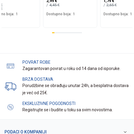
2,99
€
1,79
€
0
€
4,45
€
2,65
€
0
€
no boja:
1
Dostupno boja:
1
Dostupno boja:
1
POVRAT ROBE
Zagarantovan povrat u roku od 14 dana od isporuke.
BRZA DOSTAVA
Porudžbine se obrađuju unutar 24h, a besplatna dostava
je već od 25€.
EKSKLUZIVNE POGODNOSTI
Registrujte se i budite u toku sa svim novostima.
PODACI O KOMPANIJI