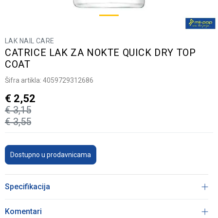
LAK NAIL CARE
CATRICE LAK ZA NOKTE QUICK DRY TOP
COAT
Šifra artikla:
4059729312686
€
2,52
€
3,15
€
3,55
Dostupno u prodavnicama
Specifikacija
Komentari