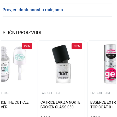
Provjeri dostupnost u radnjama
SLIČNI PROIZVODI
29
%
33
%
IL CARE
LAK NAIL CARE
LAK NAIL CARE
NCE THE CUTICLE
CATRICE LAK ZA NOKTE
ESSENCE EXTR
OVER
BROKEN GLASS 050
TOP COAT 01