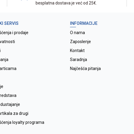
besplatna dostava je već od 25€.
KI SERVIS
INFORMACIJE
šćenja i prodaje
O nama
ivatnosti
Zaposlenje
i
Kontakt
ćanja
Saradnja
karticama
Najčešća pitanja
je
sredstava
odustajanje
tikala za drugi
išćenja loyalty programa