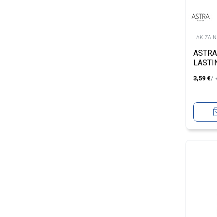
LAK ZA 
ASTRA
LASTI
CELES
3,59
€