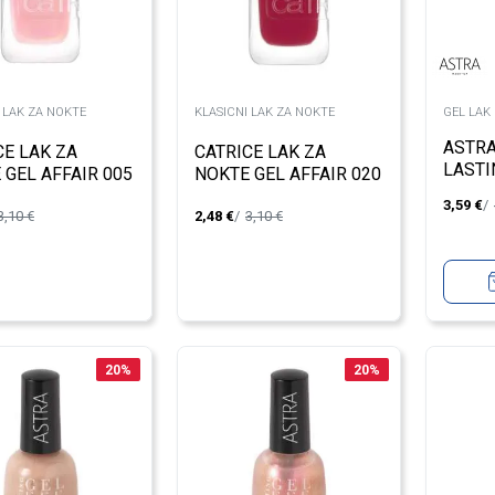
 LAK ZA NOKTE
KLASICNI LAK ZA NOKTE
GEL LAK
ASTRA
CE LAK ZA
CATRICE LAK ZA
LASTI
 GEL AFFAIR 005
NOKTE GEL AFFAIR 020
17
3,59
€
3,10
€
2,48
€
3,10
€
20
%
20
%