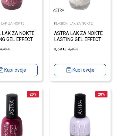
I LAK ZA NOKTE
KLASICNI LAK ZA NOKTE
 LAK ZA NOKTE
ASTRA LAK ZA NOKTE
NG GEL EFFECT
LASTING GEL EFFECT
 4
DIAMOND 43
4,49
€
3,59
€
4,49
€
Kupi ovdje
Kupi ovdje
20
%
20
%