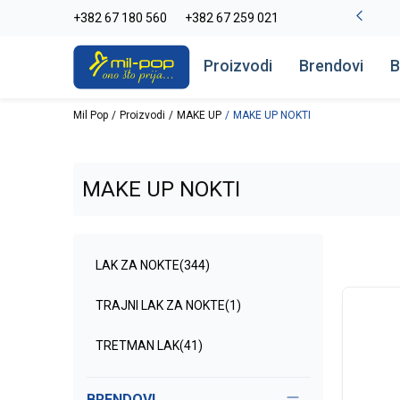
La Plage peškiri do -30%
+382 67 180 560
+382 67 259 021
Pogledaj više
Proizvodi
Brendovi
B
Mil Pop
Proizvodi
MAKE UP
MAKE UP NOKTI
MAKE UP NOKTI
LAK ZA NOKTE
(344)
TRAJNI LAK ZA NOKTE
(1)
TRETMAN LAK
(41)
BRENDOVI