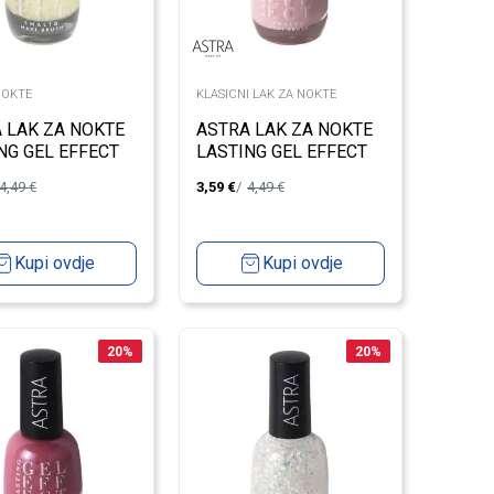
NOKTE
KLASICNI LAK ZA NOKTE
 LAK ZA NOKTE
ASTRA LAK ZA NOKTE
NG GEL EFFECT
LASTING GEL EFFECT
NA AURA
BERRY SMOOTHIE 65
4,49
€
3,59
€
4,49
€
Kupi ovdje
Kupi ovdje
20
%
20
%