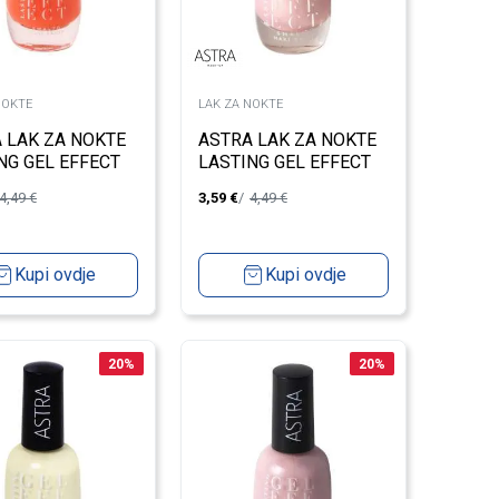
NOKTE
LAK ZA NOKTE
 LAK ZA NOKTE
ASTRA LAK ZA NOKTE
NG GEL EFFECT
LASTING GEL EFFECT
72
4,49
€
3,59
€
4,49
€
Kupi ovdje
Kupi ovdje
20
%
20
%