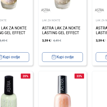
NOKTE
LAK ZA NOKTE
LAK ZA 
 LAK ZA NOKTE
ASTRA LAK ZA NOKTE
ASTRA
NG GEL EFFECT
LASTING GEL EFFECT
LASTI
75
BANA
4,49
€
3,59
€
4,49
€
3,59
€
Kupi ovdje
Kupi ovdje
20
%
33
%