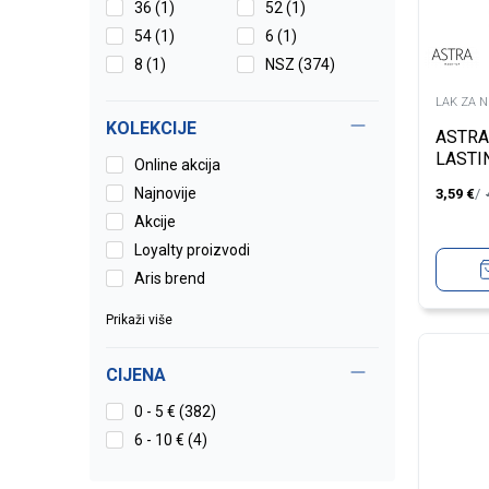
36
(1)
52
(1)
54
(1)
6
(1)
8
(1)
NSZ
(374)
LAK ZA 
KOLEKCIJE
ASTRA
LASTI
Online akcija
66
Najnovije
3,59
€
Akcije
Loyalty proizvodi
Aris brend
Prikaži više
CIJENA
0 - 5 € (382)
6 - 10 € (4)