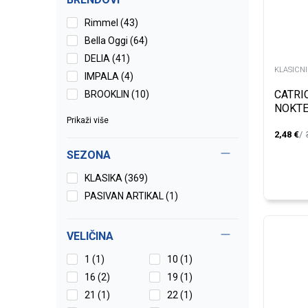
Rimmel (43)
Bella Oggi (64)
DELIA (41)
KLASICNI
IMPALA (4)
CATRI
BROOKLIN (10)
NOKTE
Prikaži više
2,48
€
SEZONA
KLASIKA (369)
PASIVAN ARTIKAL (1)
VELIČINA
1
(1)
10
(1)
16
(2)
19
(1)
21
(1)
22
(1)