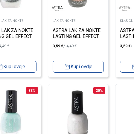
 LAK ZA NOKTE
LAK ZA NOKTE
KLASICN
 LAK ZA NOKTE
ASTRA LAK ZA NOKTE
ASTRA
NG GEL EFFECT
LASTING GEL EFFECT
LASTI
55
ELEIXIR NUDE
HOLID
4,49
€
3,59
€
4,49
€
3,59
€
Kupi ovdje
Kupi ovdje
33
%
20
%