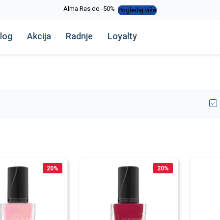
Alma Ras do -50%
Pogledaj više
log
Akcija
Radnje
Loyalty
20
%
20
%