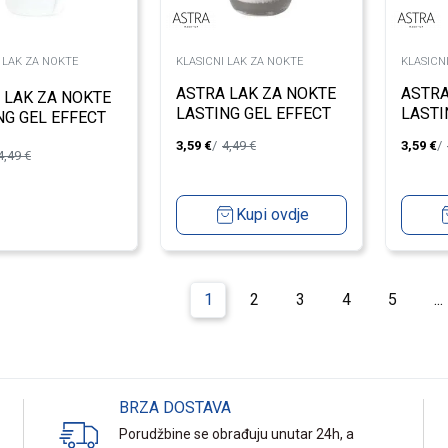
 LAK ZA NOKTE
KLASICNI LAK ZA NOKTE
KLASICN
ASTRA LAK ZA NOKTE
ASTRA
 LAK ZA NOKTE
LASTING GEL EFFECT
LASTI
NG GEL EFFECT
NEIGE 2
NOIR 
 MILK 63
3,59
€
4,49
€
3,59
€
4,49
€
Kupi ovdje
1
2
3
4
5
...
BRZA DOSTAVA
Porudžbine se obrađuju unutar 24h, a