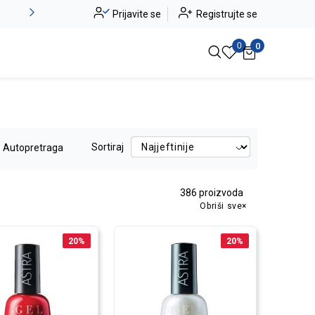
Novo u ponudi - Jadea
Prijavite se
Registrujte se
Pogledaj više
0
0
Sortiraj
Autopretraga
386
proizvoda
Obriši sve
20
%
20
%