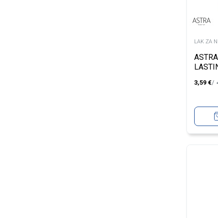
LAK ZA 
ASTRA
LASTI
73
3,59
€