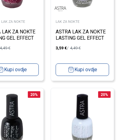
I LAK ZA NOKTE
LAK ZA NOKTE
 LAK ZA NOKTE
ASTRA LAK ZA NOKTE
NG GEL EFFECT
LASTING GEL EFFECT
AY PLUM 32
LILAC OPUS
4,49
€
3,59
€
4,49
€
Kupi ovdje
Kupi ovdje
20
%
20
%