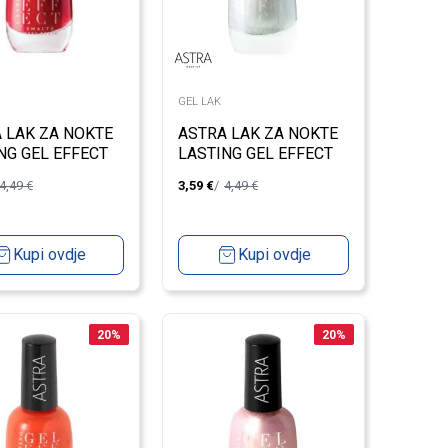
GEL LAK
 LAK ZA NOKTE
ASTRA LAK ZA NOKTE
NG GEL EFFECT
LASTING GEL EFFECT
60
4,49
€
3,59
€
4,49
€
Kupi ovdje
Kupi ovdje
20
%
20
%