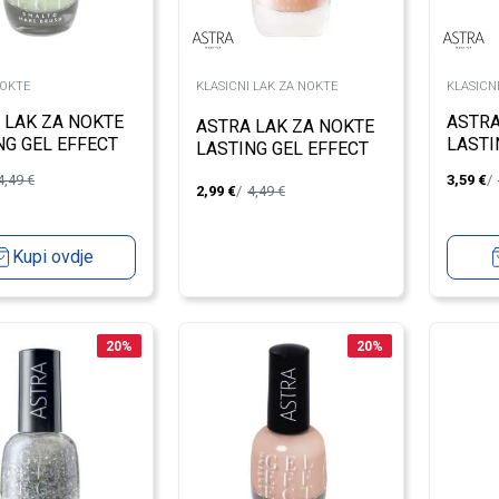
NOKTE
KLASICNI LAK ZA NOKTE
KLASICN
 LAK ZA NOKTE
ASTRA
ASTRA LAK ZA NOKTE
NG GEL EFFECT
LASTI
LASTING GEL EFFECT
TIAL MINT
DANCE
CIPRIA 03
4,49
€
3,59
€
2,99
€
4,49
€
Kupi ovdje
20
%
20
%