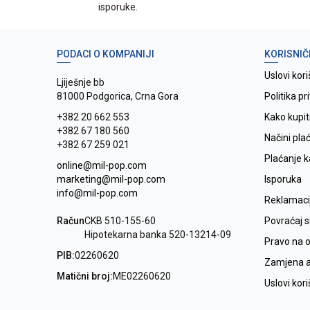
isporuke.
PODACI O KOMPANIJI
KORISNIČ
Uslovi kori
Ljiješnje bb
81000 Podgorica, Crna Gora
Politika pr
+382 20 662 553
Kako kupit
+382 67 180 560
Načini pla
+382 67 259 021
Plaćanje 
online@mil-pop.com
marketing@mil-pop.com
Isporuka
info@mil-pop.com
Reklamaci
Račun
CKB 510-155-60
Povraćaj 
Hipotekarna banka 520-13214-09
Pravo na 
PIB:
02260620
Zamjena ar
Matični broj:
ME02260620
Uslovi kor