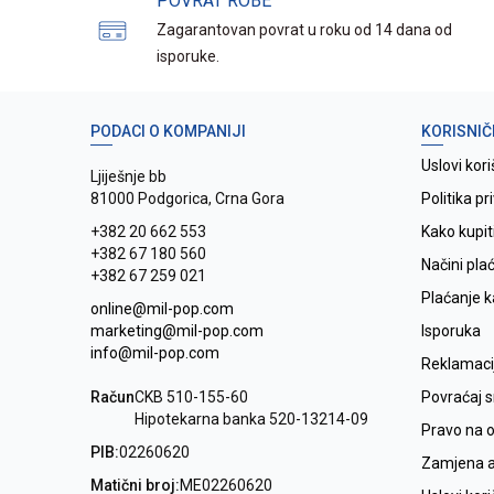
POVRAT ROBE
Zagarantovan povrat u roku od 14 dana od
isporuke.
PODACI O KOMPANIJI
KORISNIČ
Uslovi kori
Ljiješnje bb
81000 Podgorica, Crna Gora
Politika pr
+382 20 662 553
Kako kupit
+382 67 180 560
Načini pla
+382 67 259 021
Plaćanje 
online@mil-pop.com
marketing@mil-pop.com
Isporuka
info@mil-pop.com
Reklamaci
Račun
CKB 510-155-60
Povraćaj 
Hipotekarna banka 520-13214-09
Pravo na 
PIB:
02260620
Zamjena ar
Matični broj:
ME02260620