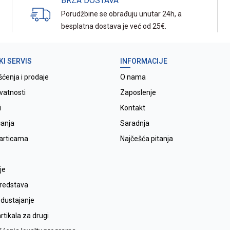
BRZA DOSTAVA
Porudžbine se obrađuju unutar 24h, a
besplatna dostava je već od 25€.
KI SERVIS
INFORMACIJE
šćenja i prodaje
O nama
ivatnosti
Zaposlenje
i
Kontakt
ćanja
Saradnja
karticama
Najčešća pitanja
je
sredstava
odustajanje
tikala za drugi