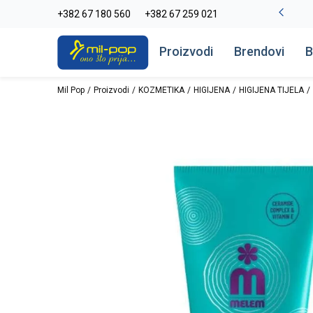
La Plage peškiri do -30%
+382 67 180 560
+382 67 259 021
Pogledaj više
Proizvodi
Brendovi
B
Mil Pop
Proizvodi
KOZMETIKA
HIGIJENA
HIGIJENA TIJELA