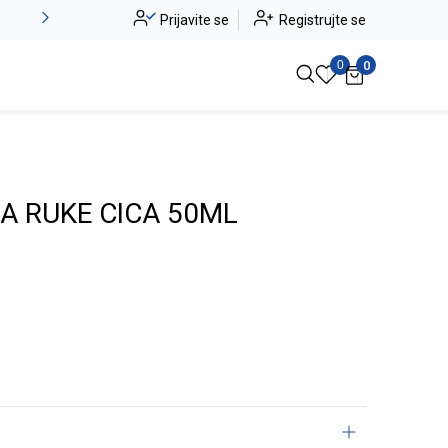
Novo u ponudi - Jadea
Prijavite se
Registrujte se
Pogledaj više
0
0
A RUKE CICA 50ML