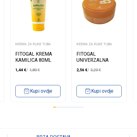
KREMA ZA RUKE TUBA
KREMA ZA RUKE TUBA
FITOGAL KREMA
FITOGAL
KAMILICA 80ML
UNIVERZALNA
KREMA 150ML
1,44
€
1,80
€
2,56
€
3,20
€
Kupi ovdje
Kupi ovdje