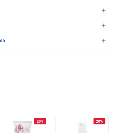
ama
20
%
20
%