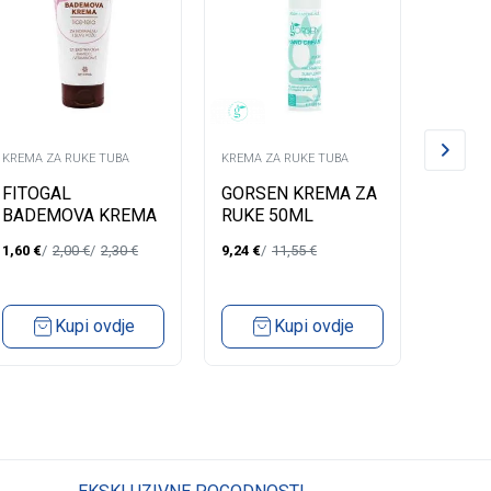
KREMA ZA RUKE TUBA
KREMA ZA RUKE TUBA
KREMA Z
FITOGAL
GORSEN KREMA ZA
VASEL
BADEMOVA KREMA
RUKE 50ML
HAND&
80ML
1,60
€
2,00
€
2,30
€
9,24
€
11,55
€
2,23
€
Kupi ovdje
Kupi ovdje