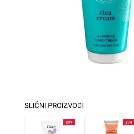
SLIČNI PROIZVODI
50
%
20
%
20
%