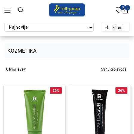
0
0
Filteri
KOZMETIKA
Obriši sve
5346
proizvoda
26
%
26
%