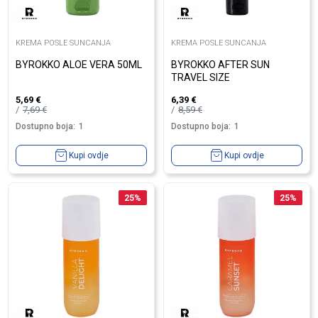
KREMA POSLE SUNCANJA
KREMA POSLE SUNCANJA
BYROKKO ALOE VERA 50ML
BYROKKO AFTER SUN
TRAVEL SIZE
5,69
€
6,39
€
7,69
€
8,59
€
Dostupno boja:
1
Dostupno boja:
1
Kupi ovdje
Kupi ovdje
25
%
25
%