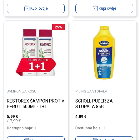
Kupi ovdje
Kupi ovdje
25
%
SAMPON ZA KOSU
PILING ZA STOPALA
RESTOREX ŠAMPON PROTIV
SCHOLL PUDER ZA
PERUTI 500ML - 1+1
STOPALA 85G
5,99
€
4,89
€
7,99
€
Dostupno boja:
1
Dostupno boja:
1