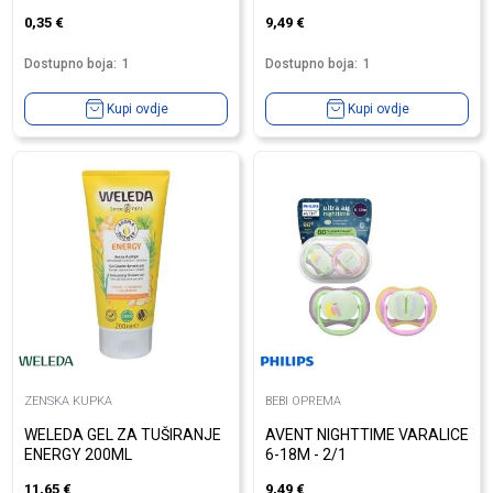
0,35
€
9,49
€
Dostupno boja:
1
Dostupno boja:
1
Kupi ovdje
Kupi ovdje
ZENSKA KUPKA
BEBI OPREMA
WELEDA GEL ZA TUŠIRANJE
AVENT NIGHTTIME VARALICE
ENERGY 200ML
6-18M - 2/1
11,65
€
9,49
€