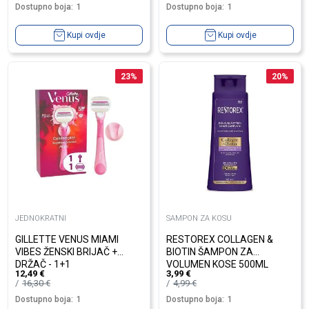
Dostupno boja:
1
Dostupno boja:
1
Kupi ovdje
Kupi ovdje
23
%
20
%
JEDNOKRATNI
SAMPON ZA KOSU
GILLETTE VENUS MIAMI
RESTOREX COLLAGEN &
VIBES ŽENSKI BRIJAČ +
BIOTIN ŠAMPON ZA
DRŽAČ - 1+1
VOLUMEN KOSE 500ML
12,49
€
3,99
€
16,30
€
4,99
€
Dostupno boja:
1
Dostupno boja:
1