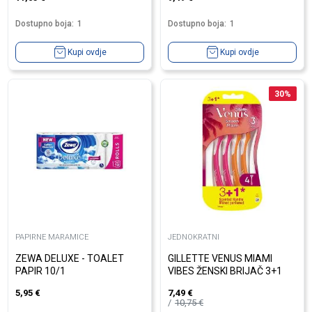
Dostupno boja:
1
Dostupno boja:
1
Kupi ovdje
Kupi ovdje
30
%
PAPIRNE MARAMICE
JEDNOKRATNI
ZEWA DELUXE - TOALET
GILLETTE VENUS MIAMI
PAPIR 10/1
VIBES ŽENSKI BRIJAČ 3+1
5,95
€
7,49
€
10,75
€