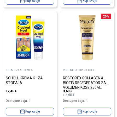
Kupi ovdje
Kupi ovdje
20
%
KREME ZA STOPALA
REGENERATOR ZA KOSU
SCHOLL KREMA K+ ZA
RESTOREX COLLAGEN &
STOPALA
BIOTIN REGENERATOR ZA
VOLUMEN KOSE 250ML
12,45
€
3,68
€
4,60
€
Dostupno boja:
1
Dostupno boja:
1
Kupi ovdje
Kupi ovdje