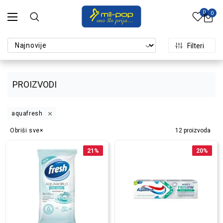
0
0
Filteri
PROIZVODI
aquafresh
Obriši sve
12
proizvoda
21
%
20
%