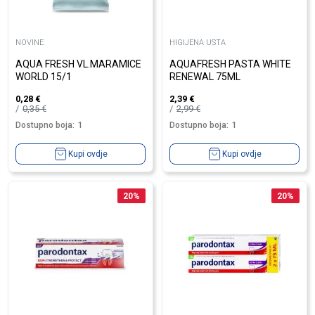
NOVINE
HIGIJENA USTA
AQUA FRESH VL.MARAMICE
AQUAFRESH PASTA WHITE
WORLD 15/1
RENEWAL 75ML
0,28
€
2,39
€
0,35
€
2,99
€
Dostupno boja:
1
Dostupno boja:
1
Kupi ovdje
Kupi ovdje
20
%
20
%