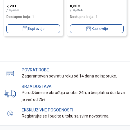
2,20
€
0,60
€
2,75
€
0,75
€
Dostupno boja:
1
Dostupno boja:
1
Kupi ovdje
Kupi ovdje
POVRAT ROBE
Zagarantovan povrat u roku od 14 dana od isporuke.
BRZA DOSTAVA
Porudžbine se obrađuju unutar 24h, a besplatna dostava
je već od 25€.
EKSKLUZIVNE POGODNOSTI
Registrujte se i budite u toku sa svim novostima.