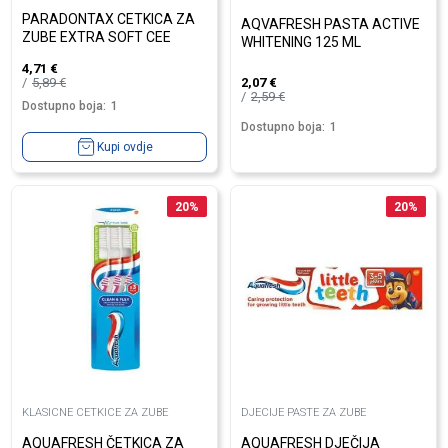
PARADONTAX CETKICA ZA
AQVAFRESH PASTA ACTIVE
ZUBE EXTRA SOFT CEE
WHITENING 125 ML
4,71
€
5,89
€
2,07
€
2,59
€
Dostupno boja:
1
Dostupno boja:
1
Kupi ovdje
20
%
20
%
KLASICNE CETKICE ZA ZUBE
DJECIJE PASTE ZA ZUBE
AQUAFRESH ČETKICA ZA
AQUAFRESH DJEČIJA