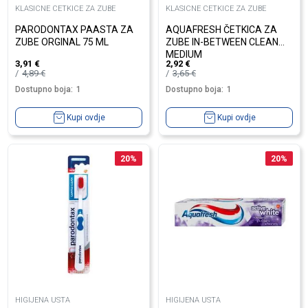
KLASICNE CETKICE ZA ZUBE
KLASICNE CETKICE ZA ZUBE
PARODONTAX PAASTA ZA
AQUAFRESH ČETKICA ZA
ZUBE ORGINAL 75 ML
ZUBE IN-BETWEEN CLEAN
MEDIUM
3,91
€
2,92
€
4,89
€
3,65
€
Dostupno boja:
1
Dostupno boja:
1
Kupi ovdje
Kupi ovdje
20
%
20
%
HIGIJENA USTA
HIGIJENA USTA