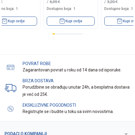
0
€
6,35
€
3,20
€
no boja:
1
Dostupno boja:
1
Dostupno boja:
1
Kupi ovdje
Kupi ovdje
Kupi ov
POVRAT ROBE
Zagarantovan povrat u roku od 14 dana od isporuke.
BRZA DOSTAVA
Porudžbine se obrađuju unutar 24h, a besplatna dostava
je već od 25€.
EKSKLUZIVNE POGODNOSTI
Registrujte se i budite u toku sa svim novostima.
PODACI O KOMPANIJI