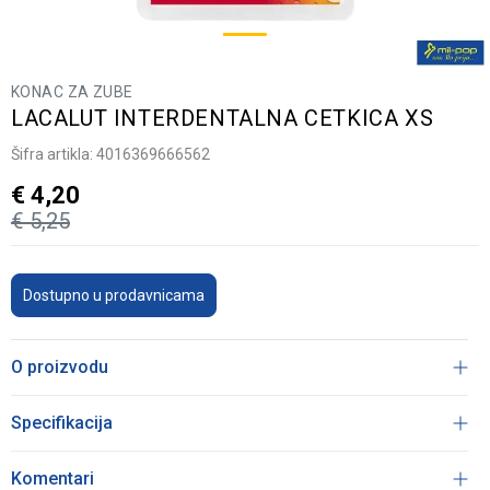
KONAC ZA ZUBE
LACALUT INTERDENTALNA CETKICA XS
Šifra artikla:
4016369666562
€
4,20
€
5,25
Dostupno u prodavnicama
O proizvodu
Specifikacija
Komentari