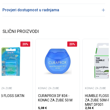
Provjeri dostupnost u radnjama
SLIČNI PROIZVODI
20
%
20
%
 ZA ZUBE
KONAC ZA ZUBE
KONAC ZA ZUBE
 B FLOSS SATIN
CURAPROX DF 834 -
HUMBLE FLOSS
KONAC ZA ZUBE 50 M
ZA ZUBE 50M-
MINT DF001
5,08
€
2,56
€