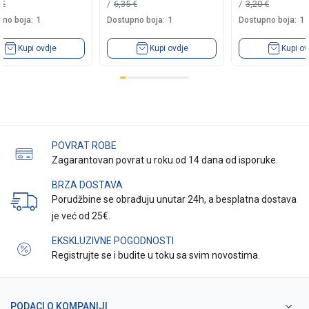
0
€
6,35
€
3,20
€
no boja:
1
Dostupno boja:
1
Dostupno boja:
1
Kupi ovdje
Kupi ovdje
Kupi ov
POVRAT ROBE
Zagarantovan povrat u roku od 14 dana od isporuke.
BRZA DOSTAVA
Porudžbine se obrađuju unutar 24h, a besplatna dostava
je već od 25€.
EKSKLUZIVNE POGODNOSTI
Registrujte se i budite u toku sa svim novostima.
PODACI O KOMPANIJI