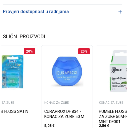
Provjeri dostupnost u radnjama
SLIČNI PROIZVODI
20
%
20
%
 ZA ZUBE
KONAC ZA ZUBE
KONAC ZA ZUBE
 B FLOSS SATIN
CURAPROX DF 834 -
HUMBLE FLOSS
KONAC ZA ZUBE 50 M
ZA ZUBE 50M-
MINT DF001
5,08
€
2,56
€