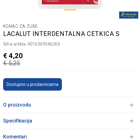
KONAC ZA ZUBE
LACALUT INTERDENTALNA CETKICA S
Šifra artikla:
4016369546369
€
4,20
€
5,25
Dostupno u prodavnicama
O proizvodu
Specifikacija
Komentari