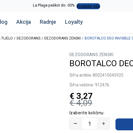
La Plage peškiri do -30%
Pogledaj više
log
Akcija
Radnje
Loyalty
 TIJELO
DEZODORANS
DEZODORANS ZENSKI
BOROTALCO DEO INVISIBLE 
DEZODORANS ZENSKI
BOROTALCO DEO 
Šifra artikla:
8002410045925
Šifra veličine:
912476
€
3,27
€
4,09
Izaberite količinu: