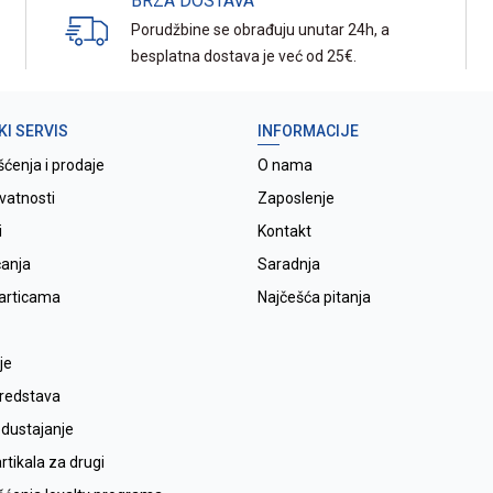
BRZA DOSTAVA
Porudžbine se obrađuju unutar 24h, a
besplatna dostava je već od 25€.
KI SERVIS
INFORMACIJE
šćenja i prodaje
O nama
ivatnosti
Zaposlenje
i
Kontakt
ćanja
Saradnja
karticama
Najčešća pitanja
je
sredstava
odustajanje
tikala za drugi