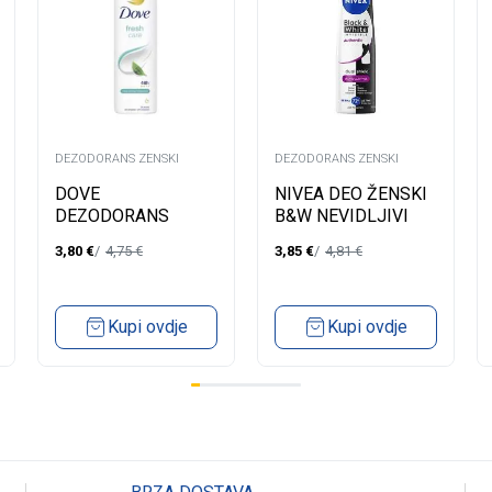
DEZODORANS ZENSKI
DEZODORANS ZENSKI
DOVE
NIVEA DEO ŽENSKI
DEZODORANS
B&W NEVIDLJIVI
ŽENSKI FRESH
AUTHENTIC SPREJ
3,80
€
4,75
€
3,85
€
4,81
€
CARE 150ML
200ML
Kupi ovdje
Kupi ovdje