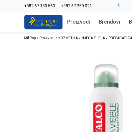
-20% na kompletan asortiman
+382 67 180 560
+382 67 259 021
Pogledaj više
Proizvodi
Brendovi
B
Mil Pop
Proizvodi
KOZMETIKA
NJEGA TIJELA
PREPARATI ZA