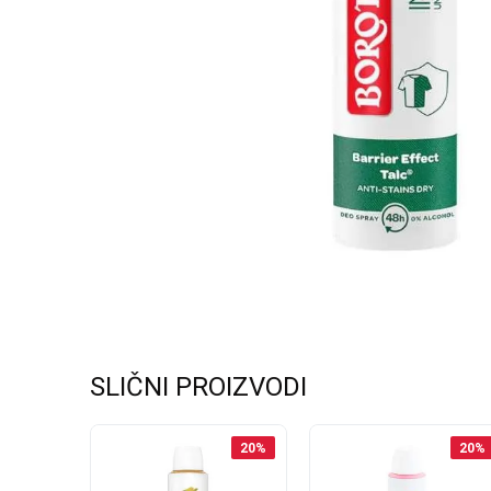
SLIČNI PROIZVODI
20
%
20
%
20
%