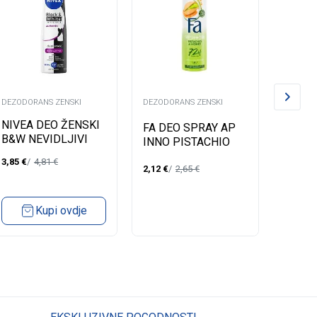
DEZODORANS ZENSKI
DEZODORANS ZENSKI
DEZODO
NIVEA DEO ŽENSKI
WELE
FA DEO SPRAY AP
B&W NEVIDLJIVI
DEZO
INNO PISTACHIO
AUTHENTIC SPREJ
ZALFI
150 ML
3,85
€
4,81
€
12,60
€
150ML
2,12
€
2,65
€
Kupi ovdje