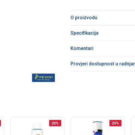
O proizvodu
Specifikacija
Komentari
Provjeri dostupnost u radnj
20
%
20
%