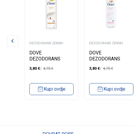
KI
DEZODORANS ZENSKI
DEZODORANS ZENSKI
I
DOVE
DOVE
ML
DEZODORANS
DEZODORANS
ŽENSKI FRUITY
ŽENSKI POWER
3,80
€
4,75
€
3,80
€
4,75
€
FRESH 150ML
SOFT 150ML
dje
Kupi ovdje
Kupi ovdje