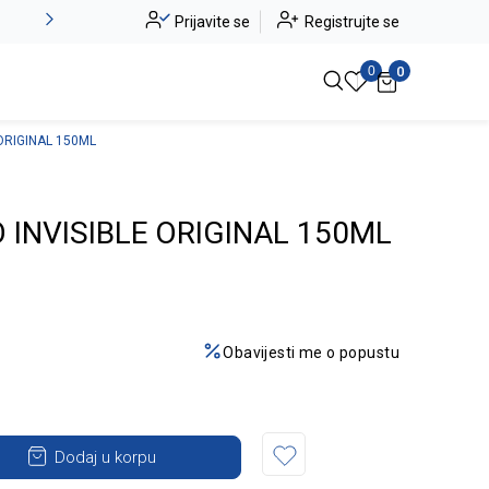
Alma Ras do -50%
Prijavite se
Registrujte se
Pogledaj više
0
0
ORIGINAL 150ML
INVISIBLE ORIGINAL 150ML
Obavijesti me o popustu
Dodaj u korpu