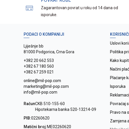
POVRAT ROBE
Zagarantovan povrat u roku od 14 dana od
isporuke.
PODACI O KOMPANIJI
KORISNIČ
Uslovi kori
Ljiješnje bb
81000 Podgorica, Crna Gora
Politika pr
+382 20 662 553
Kako kupit
+382 67 180 560
Načini pla
+382 67 259 021
Plaćanje 
online@mil-pop.com
marketing@mil-pop.com
Isporuka
info@mil-pop.com
Reklamaci
Račun
CKB 510-155-60
Povraćaj 
Hipotekarna banka 520-13214-09
Pravo na 
PIB:
02260620
Zamjena ar
Matični broj:
ME02260620