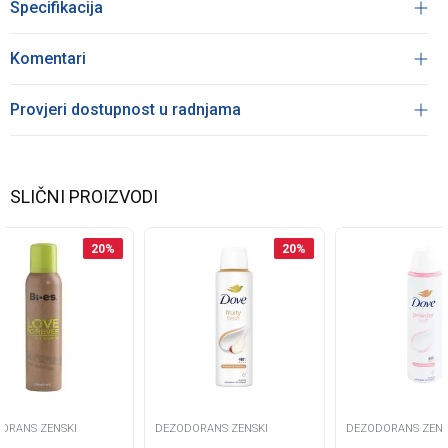
Specifikacija
Komentari
Provjeri dostupnost u radnjama
SLIČNI PROIZVODI
20
%
20
%
ORANS ZENSKI
DEZODORANS ZENSKI
DEZODORANS ZENS