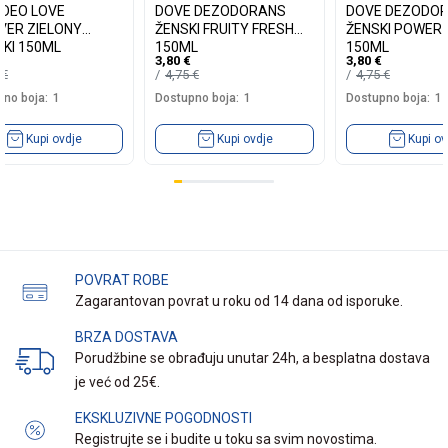
S DEO LOVE
DOVE DEZODORANS
DOVE DEZODO
VER ZIELONY
ŽENSKI FRUITY FRESH
ŽENSKI POWER
KI 150ML
150ML
150ML
3,80
€
3,80
€
9
€
4,75
€
4,75
€
no boja:
1
Dostupno boja:
1
Dostupno boja:
1
Kupi ovdje
Kupi ovdje
Kupi ov
POVRAT ROBE
Zagarantovan povrat u roku od 14 dana od isporuke.
BRZA DOSTAVA
Porudžbine se obrađuju unutar 24h, a besplatna dostava
je već od 25€.
EKSKLUZIVNE POGODNOSTI
Registrujte se i budite u toku sa svim novostima.