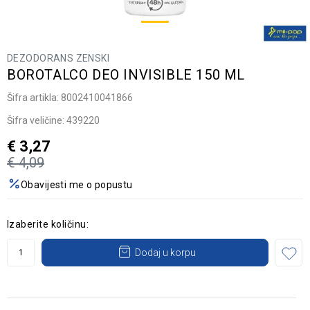
DEZODORANS ZENSKI
BOROTALCO DEO INVISIBLE 150 ML
Šifra artikla:
8002410041866
Šifra veličine:
439220
€
3,27
€
4,09
Obavijesti me o popustu
Izaberite količinu:
Dodaj u korpu