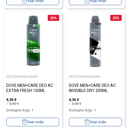
Kupi ovdje
Kupi ovdje
20
%
20
%
DEZODORANS MUSKI
DEZODORANS MUSKI
DOVE MEN+CARE DEO AC
DOVE MEN+CARE DEO AC
EXTRA FRESH 150ML
INVISIBLE DRY 200ML
4,36
€
4,36
€
5,45
€
5,45
€
Dostupno boja:
1
Dostupno boja:
1
Kupi ovdje
Kupi ovdje