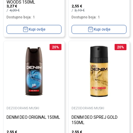
WOODS 150ML
3,27
€
2,55
€
4,09
€
3,19
€
Dostupno boja:
1
Dostupno boja:
1
Kupi ovdje
Kupi ovdje
20
%
20
%
DEZODORANS MUSKI
DEZODORANS MUSKI
DENIM DEO ORIGINAL 150ML
DENIM DEO SPREJ GOLD
150ML
2,55
€
2,55
€