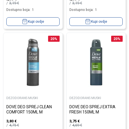
3,19
€
3,19
€
Dostupno boja:
1
Dostupno boja:
1
Kupi ovdje
Kupi ovdje
20
%
20
%
DEZODORANS MUSKI
DEZODORANS MUSKI
DOVE DEO SPREJ CLEAN
DOVE DEO SPREJ EXTRA
COMFORT 150ML M
FRESH 150ML M
3,80
€
3,75
€
4,75
€
4,69
€