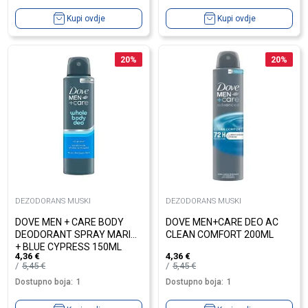
Kupi ovdje
Kupi ovdje
20
%
20
%
DEZODORANS MUSKI
DEZODORANS MUSKI
DOVE MEN + CARE BODY
DOVE MEN+CARE DEO AC
DEODORANT SPRAY MARINE
CLEAN COMFORT 200ML
+ BLUE CYPRESS 150ML
4,36
€
4,36
€
5,45
€
5,45
€
Dostupno boja:
1
Dostupno boja:
1