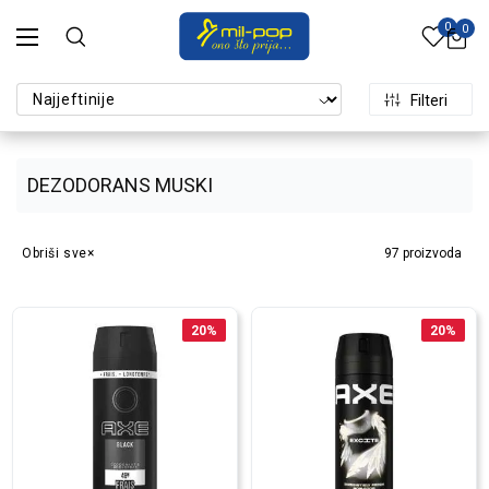
0
0
Filteri
DEZODORANS MUSKI
Obriši sve
97
proizvoda
20
%
20
%