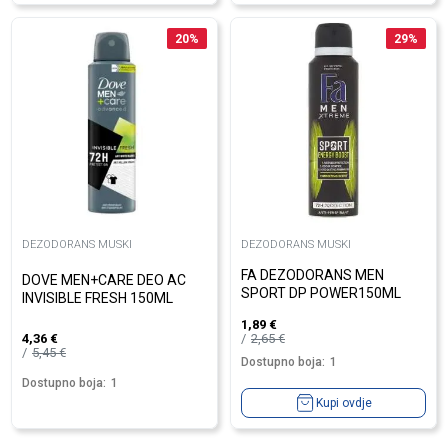
20
%
29
%
DEZODORANS MUSKI
DEZODORANS MUSKI
FA DEZODORANS MEN
DOVE MEN+CARE DEO AC
SPORT DP POWER150ML
INVISIBLE FRESH 150ML
1,89
€
2,65
€
4,36
€
5,45
€
Dostupno boja:
1
Dostupno boja:
1
Kupi ovdje