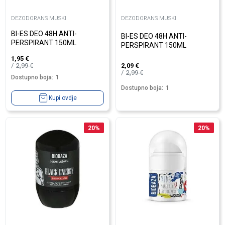
DEZODORANS MUSKI
DEZODORANS MUSKI
BI-ES DEO 48H ANTI-
BI-ES DEO 48H ANTI-
PERSPIRANT 150ML
PERSPIRANT 150ML
1,95
€
2,99
€
2,09
€
2,99
€
Dostupno boja:
1
Dostupno boja:
1
Kupi ovdje
20
%
20
%