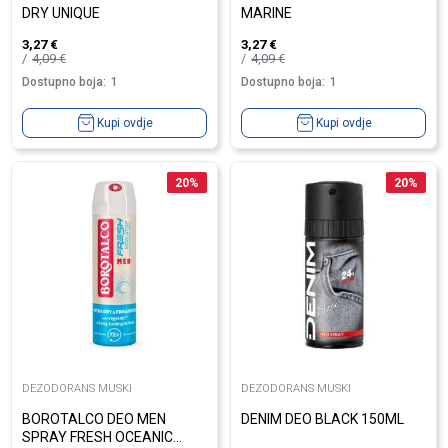
DRY UNIQUE
MARINE
3,27
€
3,27
€
4,09
€
4,09
€
Dostupno boja:
1
Dostupno boja:
1
Kupi ovdje
Kupi ovdje
20
%
20
%
DEZODORANS MUSKI
DEZODORANS MUSKI
BOROTALCO DEO MEN
DENIM DEO BLACK 150ML
SPRAY FRESH OCEANIC