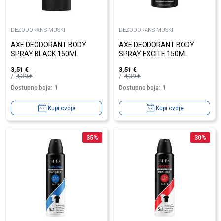
DEZODORANS MUSKI
DEZODORANS MUSKI
AXE DEODORANT BODY
AXE DEODORANT BODY
SPRAY BLACK 150ML
SPRAY EXCITE 150ML
3,51
€
3,51
€
4,39
€
4,39
€
Dostupno boja:
1
Dostupno boja:
1
Kupi ovdje
Kupi ovdje
35
%
30
%