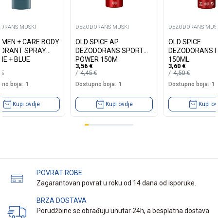
ORANS MUSKI
DEZODORANS MUSKI
DEZODORANS MUS
 MEN + CARE BODY
OLD SPICE AP
OLD SPICE
ORANT SPRAY
DEZODORANS SPORT
DEZODORANS 
NE + BLUE
POWER 150M
150ML
3,56
€
3,60
€
ESS 150ML
5
€
4,45
€
4,50
€
no boja:
1
Dostupno boja:
1
Dostupno boja:
1
Kupi ovdje
Kupi ovdje
Kupi ov
POVRAT ROBE
Zagarantovan povrat u roku od 14 dana od isporuke.
BRZA DOSTAVA
Porudžbine se obrađuju unutar 24h, a besplatna dostava