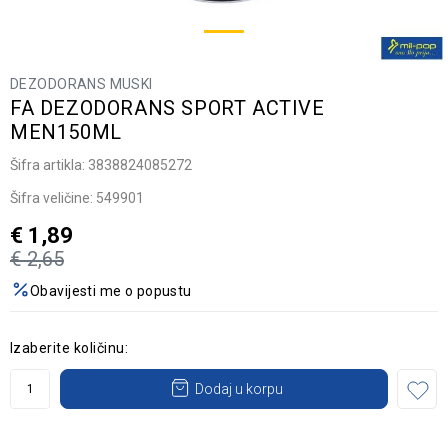
DEZODORANS MUSKI
FA DEZODORANS SPORT ACTIVE
MEN150ML
Šifra artikla:
3838824085272
Šifra veličine:
549901
€
1,89
€
2,65
Obavijesti me o popustu
Izaberite količinu:
Dodaj u korpu