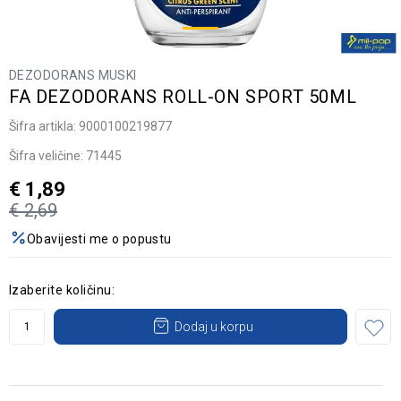
DEZODORANS MUSKI
FA DEZODORANS ROLL-ON SPORT 50ML
Šifra artikla:
9000100219877
Šifra veličine:
71445
€
1,89
€
2,69
Obavijesti me o popustu
Izaberite količinu:
Dodaj u korpu