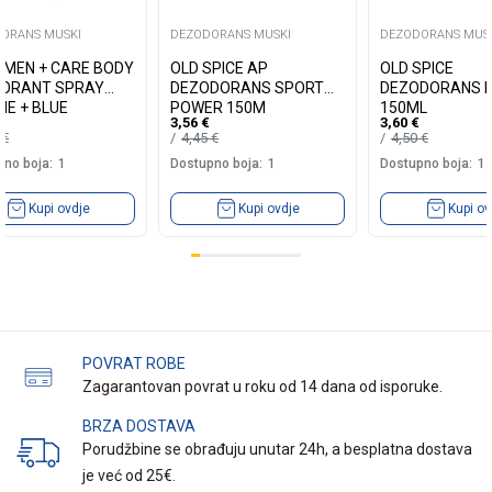
ORANS MUSKI
DEZODORANS MUSKI
DEZODORANS MUS
 MEN + CARE BODY
OLD SPICE AP
OLD SPICE
ORANT SPRAY
DEZODORANS SPORT
DEZODORANS 
NE + BLUE
POWER 150M
150ML
3,56
€
3,60
€
ESS 150ML
5
€
4,45
€
4,50
€
no boja:
1
Dostupno boja:
1
Dostupno boja:
1
Kupi ovdje
Kupi ovdje
Kupi ov
POVRAT ROBE
Zagarantovan povrat u roku od 14 dana od isporuke.
BRZA DOSTAVA
Porudžbine se obrađuju unutar 24h, a besplatna dostava
je već od 25€.