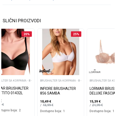
SLIČNI PROIZVODI
20
%
25
%
LTER SA KORPAMA - B -
BRUSHALTER SA KORPAMA - B -
BRUSHALTER SA KOR
AR BRUSHALTER
INFIORE BRUSHALTER
LORMAR BRUS
TTITO 01432L
856 SAMBA
DELUXE FASCIA
€
10,49
€
15,39
€
99
€
13,99
€
21,99
€
stupno boja:
2
Dostupno boja:
1
Dostupno boja:
1