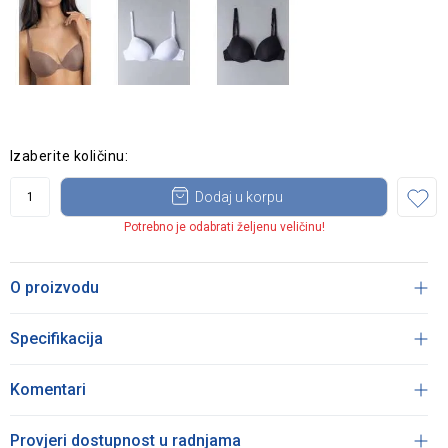
Izaberite količinu:
Dodaj u korpu
Potrebno je odabrati željenu veličinu!
O proizvodu
Specifikacija
Komentari
Provjeri dostupnost u radnjama