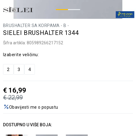
BRUSHALTER SA KORPAMA - B -
SIELEI BRUSHALTER 1344
Šifra artikla:
805989266217152
Izaberite veličinu:
2
3
4
€
16,99
€
22,99
Obavijesti me o popustu
DOSTUPNO U VIŠE BOJA: