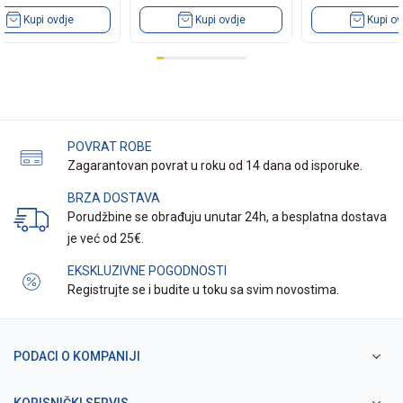
Kupi ovdje
Kupi ovdje
Kupi ov
POVRAT ROBE
Zagarantovan povrat u roku od 14 dana od isporuke.
BRZA DOSTAVA
Porudžbine se obrađuju unutar 24h, a besplatna dostava
je već od 25€.
EKSKLUZIVNE POGODNOSTI
Registrujte se i budite u toku sa svim novostima.
PODACI O KOMPANIJI