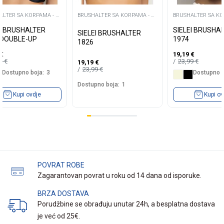
ALTER SA KORPAMA - C
BRUSHALTER SA KORPAMA - C
BRUSHALTER SA KO
-
-
EI BRUSHALTER
SIELEI BRUSHA
SIELEI BRUSHALTER
 DOUBLE-UP
1974
1826
€
19,19
€
99
€
23,99
€
19,19
€
23,99
€
Dostupno boja:
3
Dostupno b
Dostupno boja:
1
Kupi ovdje
Kupi ov
POVRAT ROBE
Zagarantovan povrat u roku od 14 dana od isporuke.
BRZA DOSTAVA
Porudžbine se obrađuju unutar 24h, a besplatna dostava
je već od 25€.