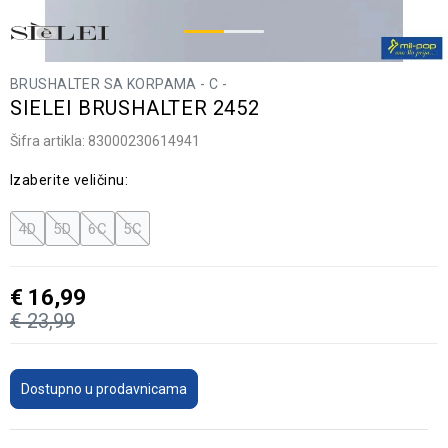
BRUSHALTER SA KORPAMA - C -
SIELEI BRUSHALTER 2452
Šifra artikla:
83000230614941
Izaberite veličinu:
4D
5D
6C
5C
€
16,99
€
23,99
Dostupno u prodavnicama