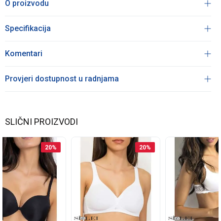
O proizvodu
Specifikacija
Komentari
Provjeri dostupnost u radnjama
SLIČNI PROIZVODI
20
%
20
%