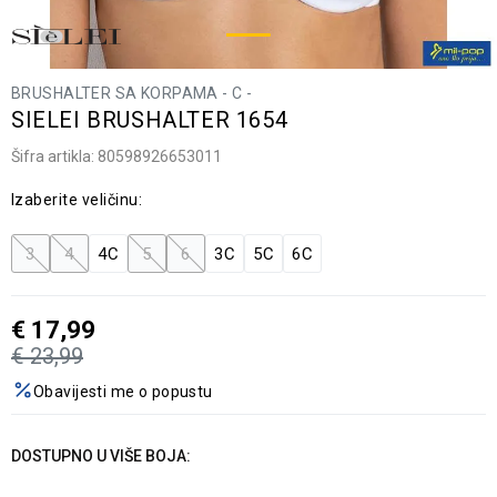
BRUSHALTER SA KORPAMA - C -
SIELEI BRUSHALTER 1654
Šifra artikla:
80598926653011
Izaberite veličinu:
3
4
4C
5
6
3C
5C
6C
€
17,99
€
23,99
Obavijesti me o popustu
DOSTUPNO U VIŠE BOJA: