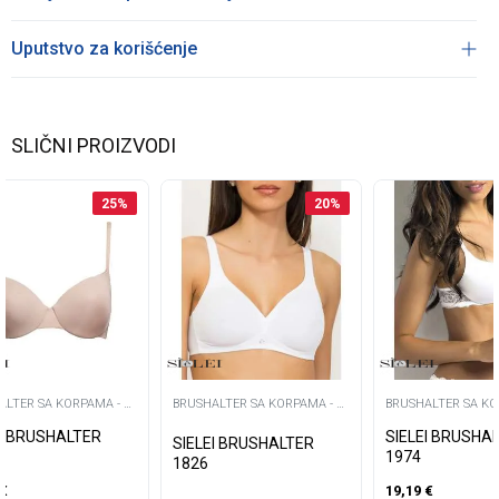
Uputstvo za korišćenje
SLIČNI PROIZVODI
25
%
20
%
ALTER SA KORPAMA - C
BRUSHALTER SA KORPAMA - C
BRUSHALTER SA KO
-
-
EI BRUSHALTER
SIELEI BRUSHA
SIELEI BRUSHALTER
1974
1826
€
19,19
€