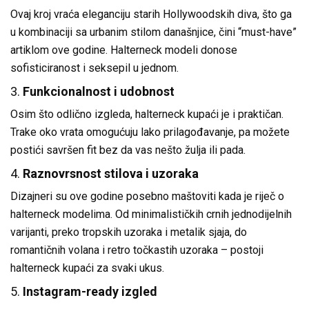
Ovaj kroj vraća eleganciju starih Hollywoodskih diva, što ga
u kombinaciji sa urbanim stilom današnjice, čini “must-have”
artiklom ove godine. Halterneck modeli donose
sofisticiranost i seksepil u jednom.
3.
Funkcionalnost i udobnost
Osim što odlično izgleda, halterneck kupaći je i praktičan.
Trake oko vrata omogućuju lako prilagođavanje, pa možete
postići savršen fit bez da vas nešto žulja ili pada.
4.
Raznovrsnost stilova i uzoraka
Dizajneri su ove godine posebno maštoviti kada je riječ o
halterneck modelima. Od minimalističkih crnih jednodijelnih
varijanti, preko tropskih uzoraka i metalik sjaja, do
romantičnih volana i retro točkastih uzoraka – postoji
halterneck kupaći za svaki ukus.
5.
Instagram-ready izgled