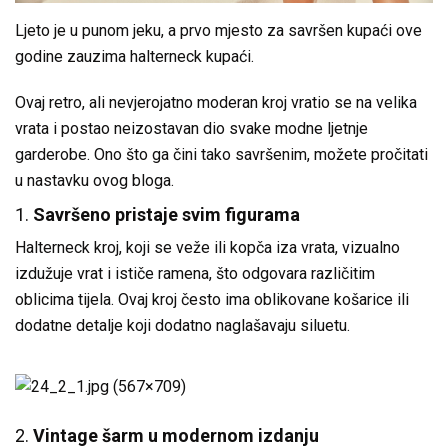
Ljeto je u punom jeku, a prvo mjesto za savršen kupaći ove
godine zauzima halterneck kupaći.
Ovaj retro, ali nevjerojatno moderan kroj vratio se na velika
vrata i postao neizostavan dio svake modne ljetnje
garderobe. Ono što ga čini tako savršenim, možete pročitati
u nastavku ovog bloga.
1.
Savršeno pristaje svim figurama
Halterneck kroj, koji se veže ili kopča iza vrata, vizualno
izdužuje vrat i ističe ramena, što odgovara različitim
oblicima tijela. Ovaj kroj često ima oblikovane košarice ili
dodatne detalje koji dodatno naglašavaju siluetu.
2.
Vintage šarm u modernom izdanju