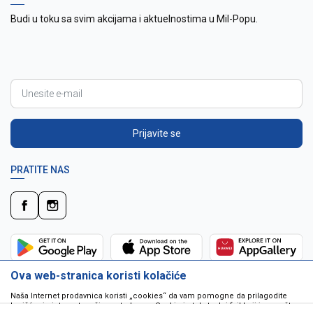
Budi u toku sa svim akcijama i aktuelnostima u Mil-Popu.
Prijavite se
PRATITE NAS
Ova web-stranica koristi kolačiće
Naša Internet prodavnica koristi „cookies“ da vam pomogne da prilagodite
korišćenje interneta vašim potrebama. Cookie je tekstualni fajl koji je smešten