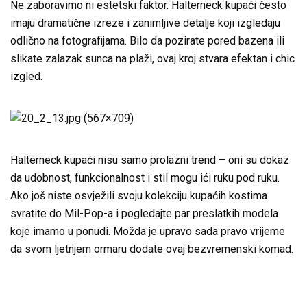
Ne zaboravimo ni estetski faktor. Halterneck kupaći često
imaju dramatične izreze i zanimljive detalje koji izgledaju
odlično na fotografijama. Bilo da pozirate pored bazena ili
slikate zalazak sunca na plaži, ovaj kroj stvara efektan i chic
izgled.
Halterneck kupaći nisu samo prolazni trend – oni su dokaz
da udobnost, funkcionalnost i stil mogu ići ruku pod ruku.
Ako još niste osvježili svoju kolekciju kupaćih kostima
svratite do Mil-Pop-a i pogledajte par preslatkih modela
koje imamo u ponudi. Možda je upravo sada pravo vrijeme
da svom ljetnjem ormaru dodate ovaj bezvremenski komad.