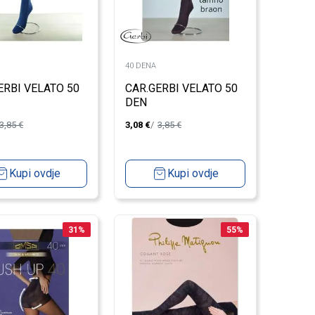
40 DENA
ERBI VELATO 50
CAR.GERBI VELATO 50
DEN
3,85
€
3,08
€
3,85
€
Kupi ovdje
Kupi ovdje
31
%
55
%