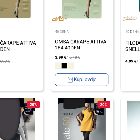
40 DENA
40 DENA
OMSA ČARAPE ATTIVA
ČARAPE ATTIVA
FILOD
264 40DEN
0DEN
SNELL
3,99
€
5,49
€
4,99
€
4,99
€
Kupi ovdje
20
%
20
%