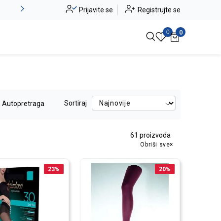
Alma Ras do -50%
Prijavite se
Registrujte se
Pogledaj više
0
0
Sortiraj
Autopretraga
61
proizvoda
Obriši sve
23
%
20
%