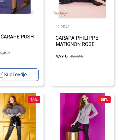
40 DENA
 ČARAPE PUSH
CARAPA PHILIPPE
MATIGNON ROSE
QUERCIA M115549PM
6,49
€
4,99
€
10,99
€
UNIHOPKA
Kupi ovdje
64
%
58
%