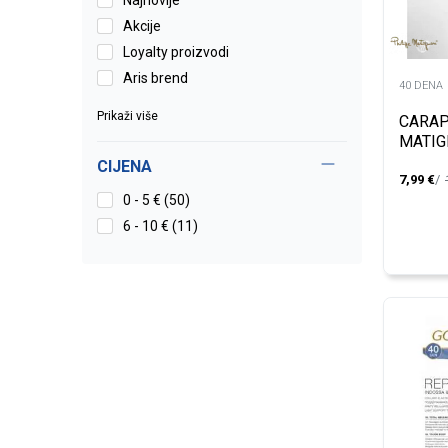
Najnovije
Akcije
Loyalty proizvodi
Aris brend
40 DENA
Prikaži više
CARAP
MATIG
STRAS
CIJENA
7,99
€
UNIH
0 - 5 € (50)
6 - 10 € (11)