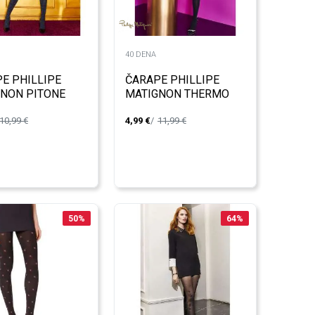
40 DENA
E PHILLIPE
ČARAPE PHILLIPE
NON PITONE
MATIGNON THERMO
a
EFFET SPINATO
10,99
€
4,99
€
11,99
€
50
%
64
%