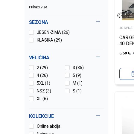
Prikaži više
SEZONA
40 DENA
JESEN-ZIMA (26)
CAR.G
KLASIKA (29)
40 DE
5,59
€
VELIČINA
2
(29)
3
(35)
4
(26)
5
(9)
5XL
(1)
M
(1)
NSZ
(3)
S
(1)
XL
(6)
KOLEKCIJE
Online akcija