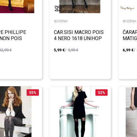
40 DENA
40 DENA
E PHILLIPE
CAR.SISI MACRO POIS
ČARAP
NON POIS
4 NERO 1618 UNIHOP
MATI
EFFET
12,99
€
5,99
€
9,99
€
6,99
€
A.M11
55
%
52
%