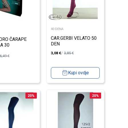
40 DENA
CAR.GERBI VELATO 50
ORO ČARAPE
DEN
A 30
3,08
€
3,85
€
6,49
€
Kupi ovdje
20
%
20
%