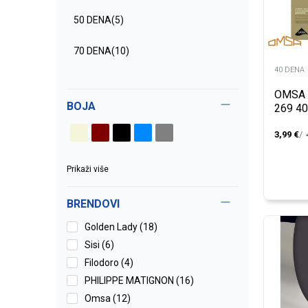
50 DENA
(5)
70 DENA
(10)
40 DENA
100 DENA +
(2)
OMSA 
BOJA
269 4
3,99
€
Prikaži više
BRENDOVI
Golden Lady (18)
Sisi (6)
Filodoro (4)
PHILIPPE MATIGNON (16)
Omsa (12)