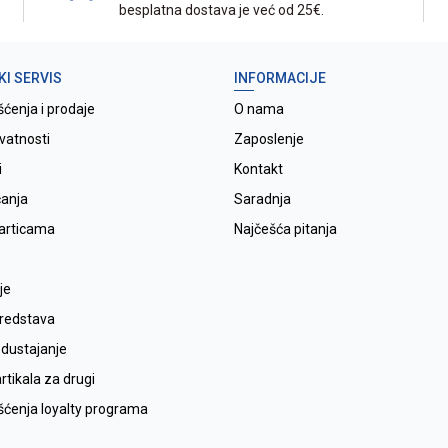
besplatna dostava je već od 25€.
KI SERVIS
INFORMACIJE
šćenja i prodaje
O nama
ivatnosti
Zaposlenje
i
Kontakt
ćanja
Saradnja
karticama
Najčešća pitanja
je
sredstava
odustajanje
tikala za drugi
išćenja loyalty programa