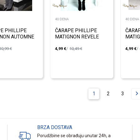
40 DENA
40 DENA
E PHILLIPE
ČARAPE PHILLIPE
ČARAP
GNON AUTOMNE
MATIGNON REVELE
MATIG
5444 UNIHOPKE
M1153
10,99
€
4,99
€
10,49
€
4,99
€
40DE
1
2
3
BRZA DOSTAVA
Porudžbine se obrađuju unutar 24h, a