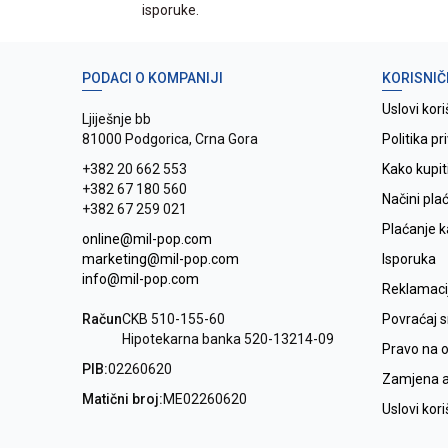
isporuke.
PODACI O KOMPANIJI
KORISNIČ
Uslovi kori
Ljiješnje bb
81000 Podgorica, Crna Gora
Politika pr
+382 20 662 553
Kako kupit
+382 67 180 560
Načini pla
+382 67 259 021
Plaćanje 
online@mil-pop.com
marketing@mil-pop.com
Isporuka
info@mil-pop.com
Reklamaci
Račun
CKB 510-155-60
Povraćaj 
Hipotekarna banka 520-13214-09
Pravo na 
PIB:
02260620
Zamjena ar
Matični broj:
ME02260620
Uslovi kor