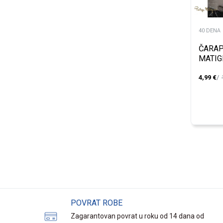
40 DENA
ČARAP
MATI
A.M11
4,99
€
POVRAT ROBE
Zagarantovan povrat u roku od 14 dana od