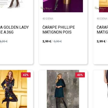
40 DENA
40 DENA
A GOLDEN LADY
ČARAPE PHILLIPE
ČARAP
E A.36G
MATIGNON POIS
MATIG
DOUBLE 40 dena
60den
4,09
€
3,99
€
9,99
€
3,99
€
42
%
40
%