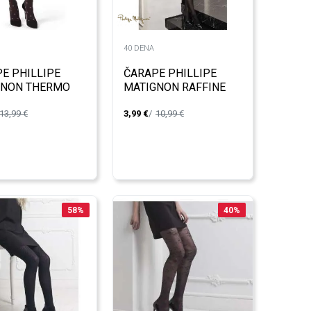
40 DENA
E PHILLIPE
ČARAPE PHILLIPE
GNON THERMO
MATIGNON RAFFINE
 PLUIE
A.M115447
13,99
€
3,99
€
10,99
€
5448
58
%
40
%