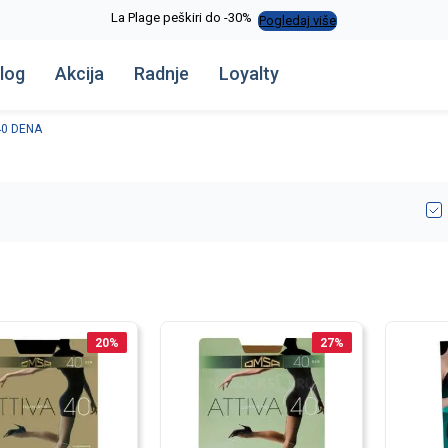
La Plage peškiri do -30%
Pogledaj više
log
Akcija
Radnje
Loyalty
40 DENA
20
%
27
%