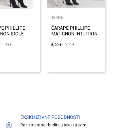
40 DENA
E PHILLIPE
ČARAPE PHILLIPE
NON IDOLE
MATIGNON INTUITION
66 UNIHOPKE
M115364 UNIHOPKE
11,99
€
5,99
€
9,99
€
N
40DEN
EKSKLUZIVNE POGODNOSTI
Registrujte se i budite u toku sa svim