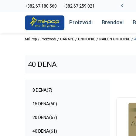
-20% na kompletan asortiman
+382 67 180 560
+382 67 259 021
Pogledaj više
Proizvodi
Brendovi
B
Mil Pop
Proizvodi
CARAPE
UNIHOPKE
NAILON UNIHOPKE
40 DENA
8 DENA
(7)
15 DENA
(50)
20 DENA
(67)
40 DENA
(61)