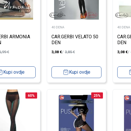
40 DENA
40 DENA
ERBI ARMONIA
CAR.GERBI VELATO 50
CAR.G
N
DEN
DEN
6,99
€
3,08
€
3,85
€
3,08
€
Kupi ovdje
Kupi ovdje
60
%
25
%