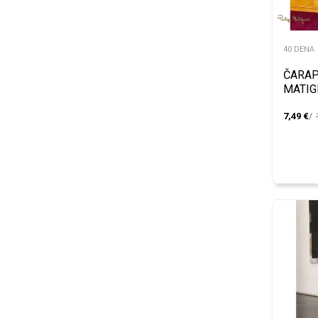
40 DENA
ČARAP
MATIG
FLOCK
7,49
€