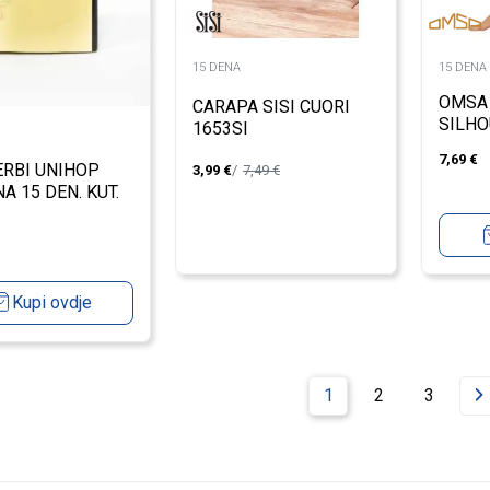
15 DENA
15 DENA
OMSA
CARAPA SISI CUORI
SILHO
1653SI
DEN
7,69
€
ERBI UNIHOP
3,99
€
7,49
€
A 15 DEN. KUT.
Kupi ovdje
1
2
3