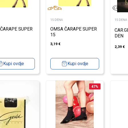
15 DENA
15 DENA
ČARAPE SUPER
OMSA ČARAPE SUPER
CAR.G
15
DEN
3,19
€
2,39
€
Kupi ovdje
Kupi ovdje
47
%