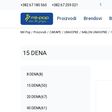
La Plage peškiri do -30%
+382 67 180 560
+382 67 259 021
Pogledaj više
Proizvodi
Brendovi
B
Mil Pop
Proizvodi
CARAPE
UNIHOPKE
NAILON UNIHOPKE
15 DENA
8 DENA
(8)
15 DENA
(50)
20 DENA
(67)
40 DENA
(61)