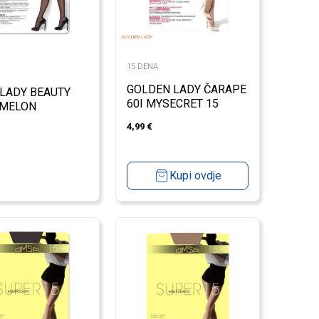
15 DENA
GOLDEN LADY ČARAPE
.LADY BEAUTY
60I MYSECRET 15
 MELON
DENA
4,99
€
Kupi ovdje