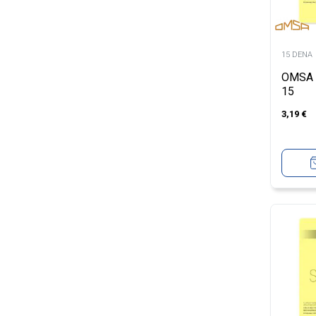
15 DENA
OMSA 
15
3,19
€