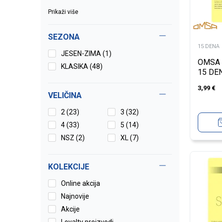
Prikaži više
SEZONA
15 DENA
JESEN-ZIMA (1)
OMSA 
KLASIKA (48)
15 DE
3,99
€
VELIČINA
2
(23)
3
(32)
4
(33)
5
(14)
NSZ
(2)
XL
(7)
KOLEKCIJE
Online akcija
Najnovije
Akcije