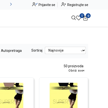
Novo u ponudi - Jadea
Prijavite se
Registrujte se
Pogledaj više
0
0
Sortiraj
Autopretraga
50
proizvoda
Obriši sve