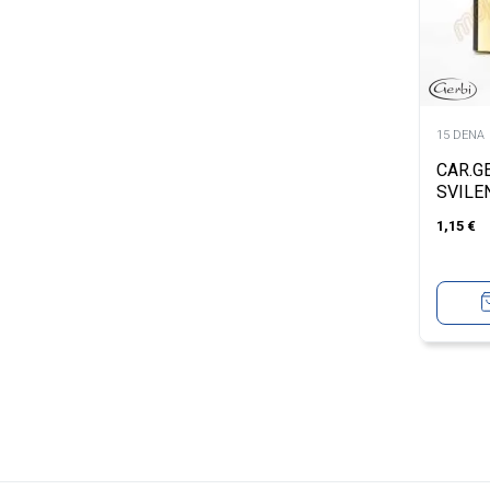
15 DENA
CAR.G
SVILEN
1,15
€