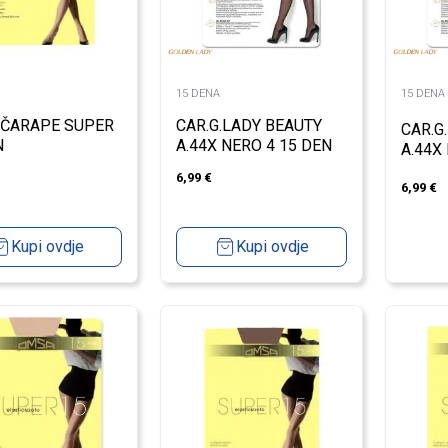
15 DENA
15 DENA
ČARAPE SUPER
CAR.G.LADY BEAUTY
CAR.G
N
A.44X NERO 4 15 DEN
A.44X
6,99
€
6,99
€
Kupi ovdje
Kupi ovdje