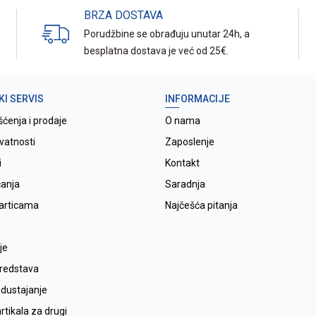
BRZA DOSTAVA
Porudžbine se obrađuju unutar 24h, a
besplatna dostava je već od 25€.
KI SERVIS
INFORMACIJE
šćenja i prodaje
O nama
ivatnosti
Zaposlenje
i
Kontakt
ćanja
Saradnja
karticama
Najčešća pitanja
je
sredstava
odustajanje
tikala za drugi