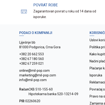
POVRAT ROBE
Zagarantovan povrat u roku od 14 dana od
isporuke.
PODACI O KOMPANIJI
KORISNIČ
Uslovi kori
Ljiješnje bb
81000 Podgorica, Crna Gora
Politika pr
+382 20 662 553
Kako kupit
+382 67 180 560
Načini pla
+382 67 259 021
Plaćanje 
online@mil-pop.com
marketing@mil-pop.com
Isporuka
info@mil-pop.com
Reklamaci
Račun
CKB 510-155-60
Povraćaj 
Hipotekarna banka 520-13214-09
Pravo na 
PIB:
02260620
Zamjena ar