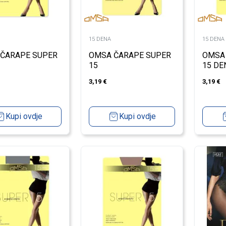
15 DENA
15 DENA
ČARAPE SUPER
OMSA ČARAPE SUPER
OMSA
15
15 DE
3,19
€
3,19
€
Kupi ovdje
Kupi ovdje