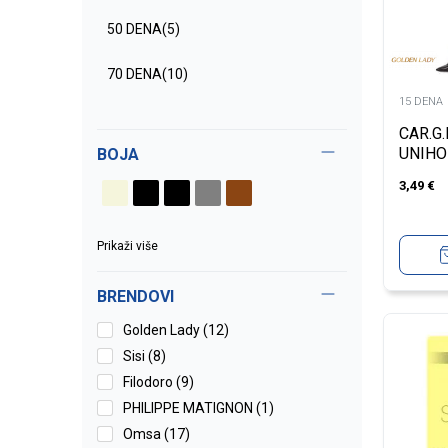
50 DENA
(5)
70 DENA
(10)
15 DENA
100 DENA +
(2)
CAR.G.
UNIHO
BOJA
3,49
€
Prikaži više
BRENDOVI
Golden Lady (12)
Sisi (8)
Filodoro (9)
PHILIPPE MATIGNON (1)
Omsa (17)