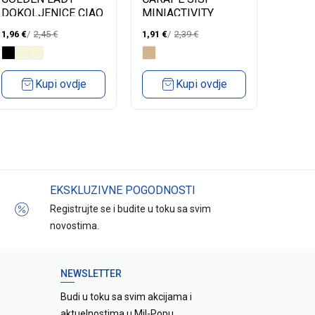
DOKOLJENICE CIAO
MINIACTIVITY
DOKOL
20 DEN 2 PARA
20 DE
1,96
€
2,45
€
1,91
€
2,39
€
1,96
€
Kupi ovdje
Kupi ovdje
EKSKLUZIVNE POGODNOSTI
Registrujte se i budite u toku sa svim
novostima.
NEWSLETTER
Budi u toku sa svim akcijama i
aktuelnostima u Mil-Popu.