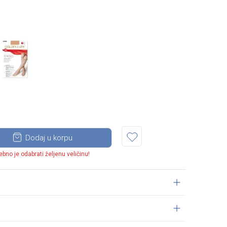
Dodaj u korpu
ebno je odabrati željenu veličinu!