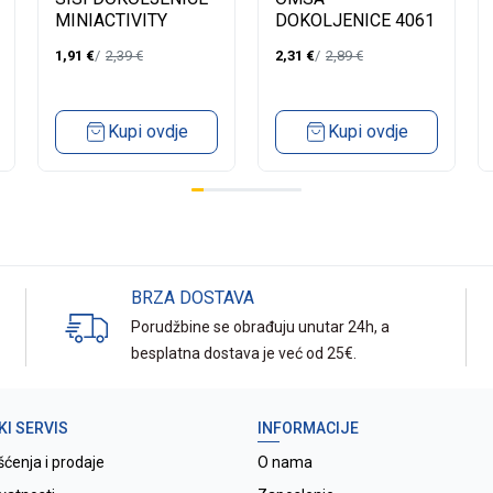
MINIACTIVITY
DOKOLJENICE 4061
20DENA
EASY 20 2 KOMADA
1,91
€
2,39
€
2,31
€
2,89
€
Kupi ovdje
Kupi ovdje
BRZA DOSTAVA
Porudžbine se obrađuju unutar 24h, a
besplatna dostava je već od 25€.
KI SERVIS
INFORMACIJE
šćenja i prodaje
O nama