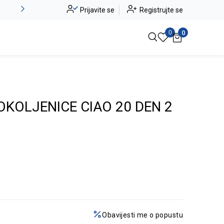
Alma Ras do -50%
Prijavite se
Registrujte se
Pogledaj više
0
0
KOLJENICE CIAO 20 DEN 2
Obavijesti me o popustu