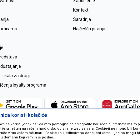
ivatnosti
Zaposlenje
i
Kontakt
ćanja
Saradnja
karticama
Najčešća pitanja
je
sredstava
odustajanje
tikala za drugi
išćenja loyalty programa
ica koristi kolačiće
avnica koristi „cookies“ da vam pomogne da prilagodite korišćenje interneta vašim
koji je smešten na vašem hard disku od strane web servera. Cookie-ji ne mogu biti ko
ruče virus vašem računaru. Cookie-i su jedinstveno dodeljeni vama, i jedino mogu bit
 u domenu koji vam ih je poslao.