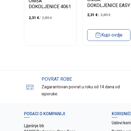
OMSA
 CIAO
DOKOLJENICE EASY
DOKOLJENICE 4061
A
20 2 PARA
EASY 20 2 KOMADA
2,31
€
2,89
€
2,31
€
2,89
€
dje
Kupi ovdje
POVRAT ROBE
Zagarantovan povrat u roku od 14 dana od
isporuke.
PODACI O KOMPANIJI
KORISNIČ
Uslovi kori
Ljiješnje bb