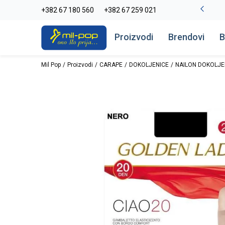
-20% na kompletan asortiman
+382 67 180 560
+382 67 259 021
Pogledaj više
Proizvodi
Brendovi
B
Mil Pop
Proizvodi
CARAPE
DOKOLJENICE
NAILON DOKOLJE