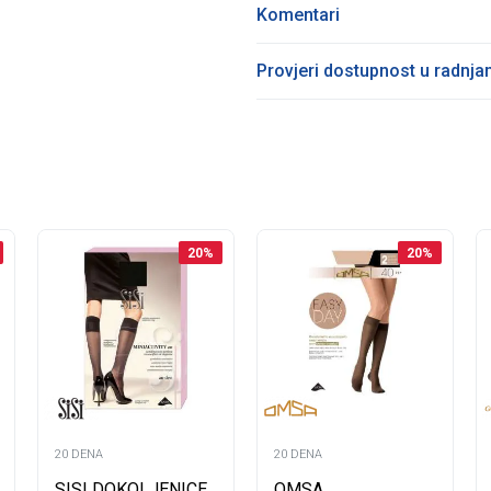
Komentari
Provjeri dostupnost u radnj
20
%
20
%
20 DENA
20 DENA
SISI DOKOLJENICE
OMSA