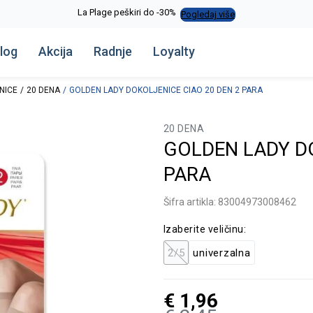
La Plage peškiri do -30%
Pogledaj više
log
Akcija
Radnje
Loyalty
NICE
20 DENA
GOLDEN LADY DOKOLJENICE CIAO 20 DEN 2 PARA
20 DENA
GOLDEN LADY DO
PARA
Šifra artikla:
83004973008462
Izaberite veličinu:
2/5
univerzalna
€
1,96