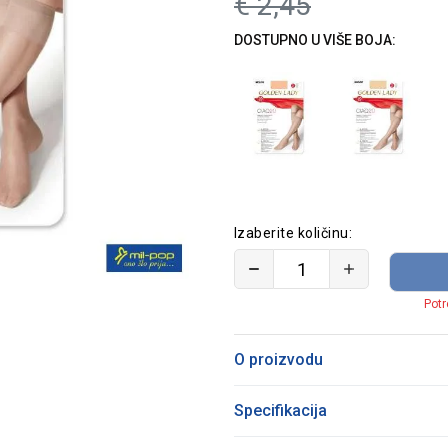
€
2,45
DOSTUPNO U VIŠE BOJA:
Izaberite količinu:
Potr
O proizvodu
Specifikacija