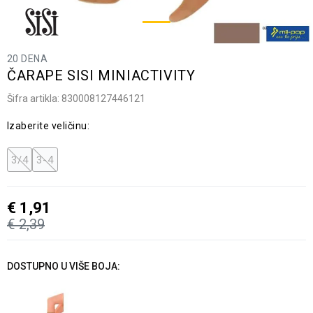
20 DENA
ČARAPE SISI MINIACTIVITY
Šifra artikla:
830008127446121
Izaberite veličinu:
3/4
3-4
€
1,91
€
2,39
DOSTUPNO U VIŠE BOJA: