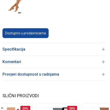
Dostupno u prodavnicama
Specifikacija
Komentari
Provjeri dostupnost u radnjama
SLIČNI PROIZVODI
20
%
20
%