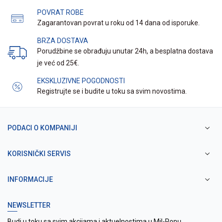
POVRAT ROBE
Zagarantovan povrat u roku od 14 dana od isporuke.
BRZA DOSTAVA
Porudžbine se obrađuju unutar 24h, a besplatna dostava
je već od 25€.
EKSKLUZIVNE POGODNOSTI
Registrujte se i budite u toku sa svim novostima.
PODACI O KOMPANIJI
KORISNIČKI SERVIS
INFORMACIJE
NEWSLETTER
Budi u toku sa svim akcijama i aktuelnostima u Mil-Popu.