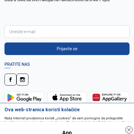
Prijavite se
PRATITE NAS
Ova web-stranica koristi kolačiće
Naša Internet prodavnica koristi „cookies“ da vam pomogne da prilagodite
korišćenje interneta vašim potrebama. Cookie je tekstualni fajl koji je smešten
na vašem hard disku od strane web servera. Cookie-ji ne mogu biti korišćeni
da pokrenu program ili da isporuče virus vašem računaru. Cookie-i su
App