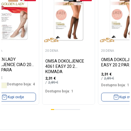
NA
20 DENA
20 DENA
EN LADY
OMSA DOKOLJE
OMSA DOKOLJENICE
LJENICE CIAO 20
EASY 20 2 PA
4061 EASY 20 2
2 PARA
KOMADA
2,31
€
5
€
2,89
€
2,31
€
2,89
€
Dostupno boja:
4
Dostupno boja:
1
Dostupno boja:
1
Kupi ovdje
Kupi ov