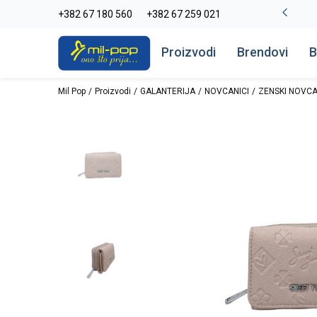
-20% na kompletan asortiman
+382 67 180 560
+382 67 259 021
Pogledaj više
Proizvodi
Brendovi
B
Mil Pop
Proizvodi
GALANTERIJA
NOVCANICI
ZENSKI NOVCA