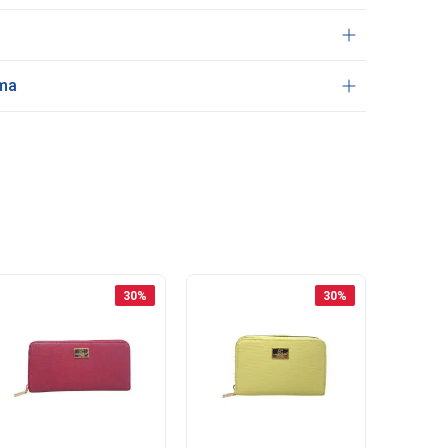
ama
30
%
30
%