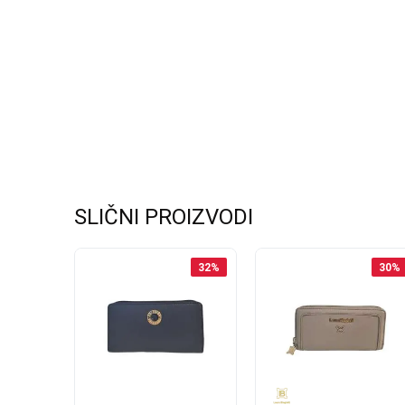
SLIČNI PROIZVODI
30
%
32
%
30
%