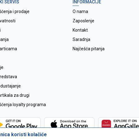
KI SERVIS
INFORMACIJE
šćenja i prodaje
O nama
ivatnosti
Zaposlenje
i
Kontakt
ćanja
Saradnja
karticama
Najčešća pitanja
je
sredstava
odustajanje
tikala za drugi
išćenja loyalty programa
ica koristi kolačiće