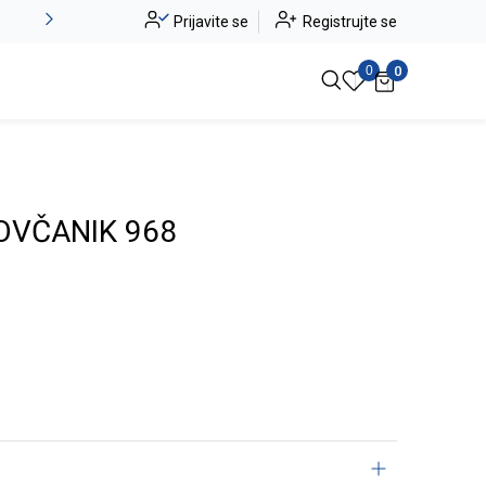
Alma Ras do -50%
Prijavite se
Registrujte se
Pogledaj više
0
0
OVČANIK 968