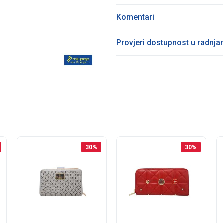
Komentari
Provjeri dostupnost u radnj
30
%
30
%