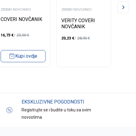
ZENSKI NOVCANICI
ZENSKI NOVCANICI
ZENSKI 
COVERI NOVČANIK
VERITY COVERI
NAJ-O
NOVČANIK
NOVČA
16,73
€
23,90
€
20,23
€
28,90
€
27,93
€
Kupi ovdje
EKSKLUZIVNE POGODNOSTI
Registrujte se i budite u toku sa svim
novostima.