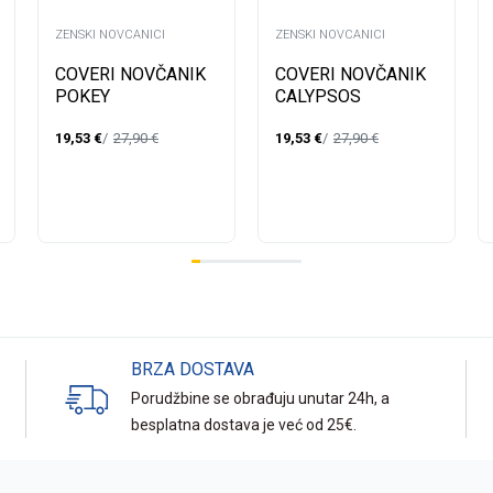
ZENSKI NOVCANICI
ZENSKI NOVCANICI
COVERI NOVČANIK
COVERI NOVČANIK
POKEY
CALYPSOS
19,53
€
27,90
€
19,53
€
27,90
€
BRZA DOSTAVA
Porudžbine se obrađuju unutar 24h, a
besplatna dostava je već od 25€.