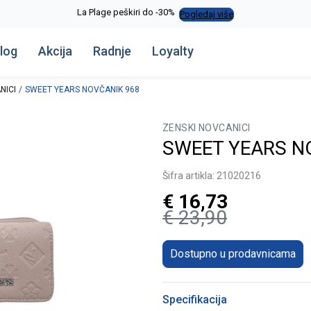
La Plage peškiri do -30%
Pogledaj više
log
Akcija
Radnje
Loyalty
NICI
SWEET YEARS NOVČANIK 968
ZENSKI NOVCANICI
SWEET YEARS N
Šifra artikla:
21020216
€
16,73
€
23,90
Dostupno u prodavnicama
Specifikacija