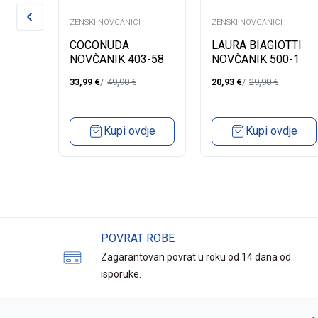
ZENSKI NOVCANICI
ZENSKI NOVCANICI
COCONUDA
LAURA BIAGIOTTI
NOVČANIK 403-58
NOVČANIK 500-1
034
ADAMS
33,99
€
49,90
€
20,93
€
29,90
€
Kupi ovdje
Kupi ovdje
POVRAT ROBE
Zagarantovan povrat u roku od 14 dana od
isporuke.