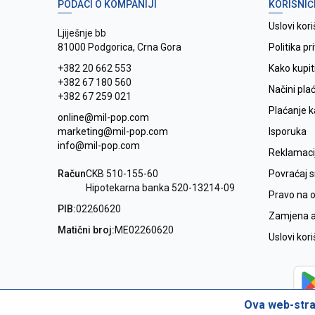
PODACI O KOMPANIJI
KORISNIČ
Uslovi kori
Ljiješnje bb
81000 Podgorica, Crna Gora
Politika pr
+382 20 662 553
Kako kupit
+382 67 180 560
Načini pla
+382 67 259 021
Plaćanje 
online@mil-pop.com
marketing@mil-pop.com
Isporuka
info@mil-pop.com
Reklamaci
Račun
CKB 510-155-60
Povraćaj 
Hipotekarna banka 520-13214-09
Pravo na 
PIB:
02260620
Zamjena ar
Matični broj:
ME02260620
Uslovi kor
Ova web-stran