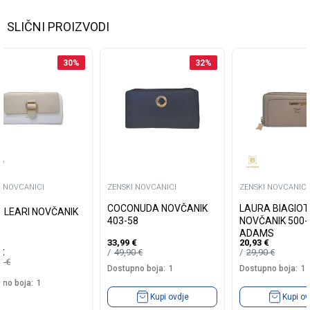
SLIČNI PROIZVODI
30
%
32
%
I NOVCANICI
ZENSKI NOVCANICI
ZENSKI NOVCANICI
COCONUDA NOVČANIK
LAURA BIAGIOT
OLEARI NOVČANIK
403-58
NOVČANIK 500-
4
ADAMS
33,99
€
20,93
€
49,90
€
29,90
€
€
90
€
Dostupno boja:
1
Dostupno boja:
1
no boja:
1
Kupi ovdje
Kupi ov