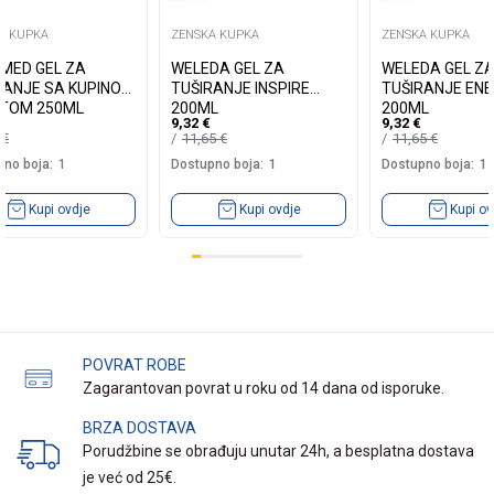
A KUPKA
ZENSKA KUPKA
ZENSKA KUPKA
MED GEL ZA
WELEDA GEL ZA
WELEDA GEL Z
 SA KUPINOM
TUŠIRANJE INSPIRE
TUŠIRANJE EN
NTOM 250ML
200ML
200ML
9,32
€
9,32
€
0
€
11,65
€
11,65
€
no boja:
1
Dostupno boja:
1
Dostupno boja:
1
Kupi ovdje
Kupi ovdje
Kupi ov
POVRAT ROBE
Zagarantovan povrat u roku od 14 dana od isporuke.
BRZA DOSTAVA
Porudžbine se obrađuju unutar 24h, a besplatna dostava
je već od 25€.