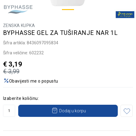
ZENSKA KUPKA
BYPHASSE GEL ZA TUŠIRANJE NAR 1L
Šifra artikla:
8436097095834
Šifra veličine:
602232
€
3,19
€
3,99
Obavijesti me o popustu
Izaberite količinu:
Dodaj u korpu