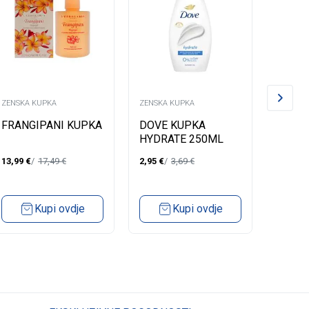
ZENSKA KUPKA
ZENSKA KUPKA
ZENSKA
FRANGIPANI KUPKA
DOVE KUPKA
LYCIA
HYDRATE 250ML
DELIC
13,99
€
17,49
€
2,95
€
3,69
€
2,84
€
Kupi ovdje
Kupi ovdje