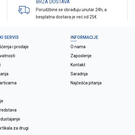
BRZA DOSTAVA
Porudžbine se obrađuju unutar 24h, a
besplatna dostava je već od 25€.
KI SERVIS
INFORMACIJE
šćenja i prodaje
O nama
ivatnosti
Zaposlenje
i
Kontakt
ćanja
Saradnja
karticama
Najčešća pitanja
je
sredstava
odustajanje
tikala za drugi