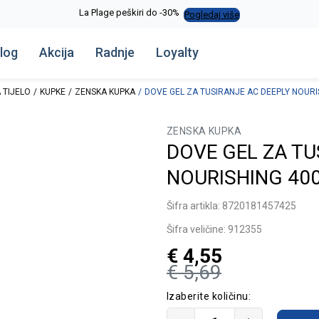
La Plage peškiri do -30%
Pogledaj više
log
Akcija
Radnje
Loyalty
 TIJELO
KUPKE
ZENSKA KUPKA
DOVE GEL ZA TUSIRANJE AC DEEPLY NOURI
ZENSKA KUPKA
DOVE GEL ZA TU
NOURISHING 40
Šifra artikla:
8720181457425
Šifra veličine:
912355
€
4,55
€
5,69
Izaberite količinu: