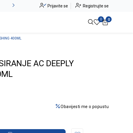
Alma Ras do -50%
Prijavite se
Registrujte se
Pogledaj više
0
0
SHING 400ML
SIRANJE AC DEEPLY
0ML
Obavijesti me o popustu