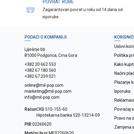
POVRAT ROBE
Zagarantovan povrat u roku od 14 dana od
isporuke.
PODACI O KOMPANIJI
KORISNIČ
Uslovi kori
Ljiješnje bb
81000 Podgorica, Crna Gora
Politika pr
+382 20 662 553
Kako kupit
+382 67 180 560
Načini pla
+382 67 259 021
Plaćanje 
online@mil-pop.com
marketing@mil-pop.com
Isporuka
info@mil-pop.com
Reklamaci
Račun
CKB 510-155-60
Povraćaj 
Hipotekarna banka 520-13214-09
Pravo na 
PIB:
02260620
Zamjena ar
Matični broj:
ME02260620