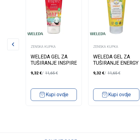
ZENSKA KUPKA
ZENSKA KUPKA
 ZA
WELEDA GEL ZA
WELEDA GEL ZA
A
TUŠIRANJE INSPIRE
TUŠIRANJE ENERGY
200ML
200ML
9,32
€
11,65
€
9,32
€
11,65
€
ML
dje
Kupi ovdje
Kupi ovdje