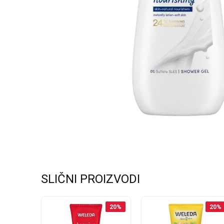
SLIČNI PROIZVODI
20
%
20
%
20
%