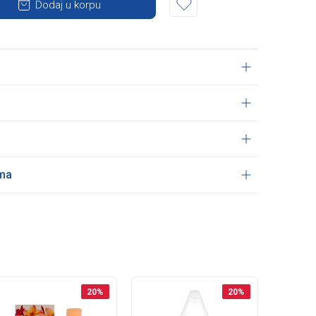
Dodaj u korpu
ama
20
%
20
%