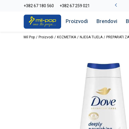
-20% na kompletan asortiman
+382 67 180 560
+382 67 259 021
Pogledaj više
Proizvodi
Brendovi
B
Mil Pop
Proizvodi
KOZMETIKA
NJEGA TIJELA
PREPARATI ZA