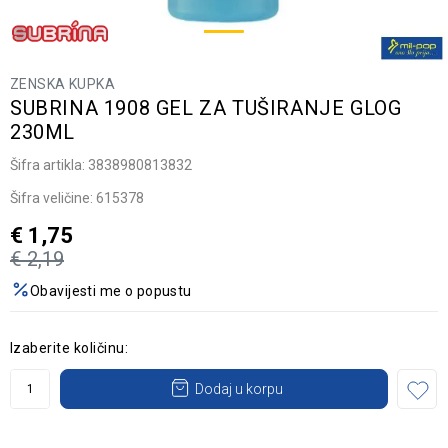
ZENSKA KUPKA
SUBRINA 1908 GEL ZA TUŠIRANJE GLOG
230ML
Šifra artikla:
3838980813832
Šifra veličine:
615378
€
1,75
€
2,19
Obavijesti me o popustu
Izaberite količinu:
Dodaj u korpu