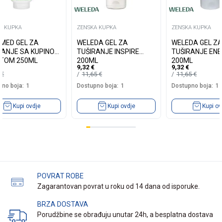
A KUPKA
ZENSKA KUPKA
ZENSKA KUPKA
MED GEL ZA
WELEDA GEL ZA
WELEDA GEL Z
 SA KUPINOM
TUŠIRANJE INSPIRE
TUŠIRANJE EN
NTOM 250ML
200ML
200ML
9,32
€
9,32
€
0
€
11,65
€
11,65
€
no boja:
1
Dostupno boja:
1
Dostupno boja:
1
Kupi ovdje
Kupi ovdje
Kupi ov
POVRAT ROBE
Zagarantovan povrat u roku od 14 dana od isporuke.
BRZA DOSTAVA
Porudžbine se obrađuju unutar 24h, a besplatna dostava